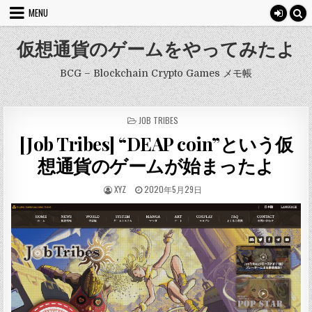
Skip
MENU
to
content
仮想通貨のゲームをやってみたよ
BCG – Blockchain Crypto Games メモ帳
POSTED
JOB TRIBES
IN
[Job Tribes] “DEAP coin”という仮
想通貨のゲームが始まったよ
AUTHOR:
PUBLISHED
XYZ
2020年5月29日
DATE: