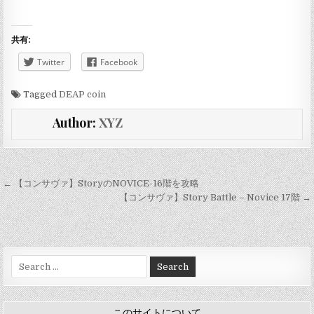
共有:
Twitter
Facebook
Tagged
DEAP coin
Author:
XYZ
投
← 【コンサヴァ】StoryのNOVICE-16階を攻略
稿
【コンサヴァ】Story Battle – Novice 17階 →
ナ
ビ
ゲ
Search
for:
ー
シ
このサイトについて