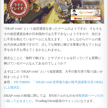
“DEAP coin” という仮想通貨を使ったゲームのようですが、そもそも
その仮想通貨自体が日本国内では入手できないようですので、先行き
に不安を抱えているゲームにも見えます。 しかしながらゲームの進
め方自体は簡単ですので、少しでも簡単に稼げる要素が見えてくれば
手を出す方も増えてくるかもしれません。
残念なことに「無料で稼げる」とサブタイトルを打っていても実際に
稼げているゲームなんてあるのでしょうか？
まずはこの “DEAP coin” という仮想通貨、大手の取引所で取り扱いが
始まったようです。
参照：
PR TIMES 「DEAP coin 世界最大級の暗号資産取引所 OKEx
に上場決定」
DEAP coin の相場に関しては、対USドルのものを
情報更新ページの方
へ貼っておきました
。TradingView提供のウェッジになります。