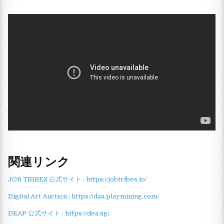
関連リンク
JOB TRIBES 公式サイト : https://jobtribes.io/
Digital Art Auction : https://daa.playmining.com/
DEAP 公式サイト : https://dea.sg/