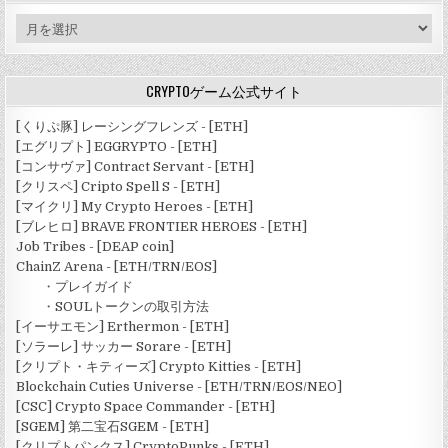
ア
ー
カ
イ
CRYPTOゲーム公式サイト
ブ
[くりぷ豚] レーシングフレンズ - [ETH]
[エグリプト] EGGRYPTO - [ETH]
[コンサヴァ] Contract Servant - [ETH]
[クリスペ] Cripto Spell S - [ETH]
[マイクリ] My Crypto Heroes - [ETH]
[ブレヒロ] BRAVE FRONTIER HEROES - [ETH]
Job Tribes - [DEAP coin]
ChainZ Arena - [ETH/TRN/EOS]
・
プレイガイド
・
SOULトークンの取引方法
[イーサエモン] Erthermon - [ETH]
[ソラーレ] サッカー Sorare - [ETH]
[クリプト・キティーズ] Crypto Kitties - [ETH]
Blockchain Cuties Universe - [ETH/TRN/EOS/NEO]
[CSC] Crypto Space Commander - [ETH]
[SGEM] 第二宝石SGEM - [ETH]
[クリプトパンクス] CryptoPunks - [ETH]