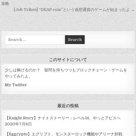
稿
攻略
[Job Tribes] “DEAP coin”という仮想通貨のゲームが始まったよ →
ナ
ビ
ゲ
Search
ー
for:
シ
ョ
このサイトについて
ン
少しは稼げるのか？ 疑問を持ちつつもブロックチェーン・ゲームを
やってみたよ。
My Twitter
最近の投稿
【Knight Story】ナイトストーリー：レベル14、やっとアビスへ
2020年7月6日
【Eggrypto】エグリプト、モンスターロック機能やアリーナ対戦