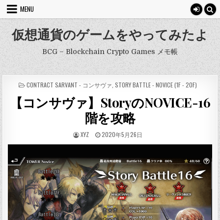
Skip
MENU
to
content
仮想通貨のゲームをやってみたよ
BCG – Blockchain Crypto Games メモ帳
POSTED
CONTRACT SARVANT - コンサヴァ
,
STORY BATTLE - NOVICE (1F - 20F)
IN
【コンサヴァ】StoryのNOVICE-16
階を攻略
AUTHOR:
PUBLISHED
XYZ
2020年5月26日
DATE: