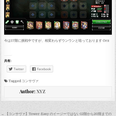
今は17階に挑戦中ですが、相変わらずウンウンと唸っております Orz
共有:
Twitter
Facebook
Tagged
コンサヴァ
Author:
XYZ
投
← 【コンサヴァ】Tower-Easy のイージーではない12階から20階までの