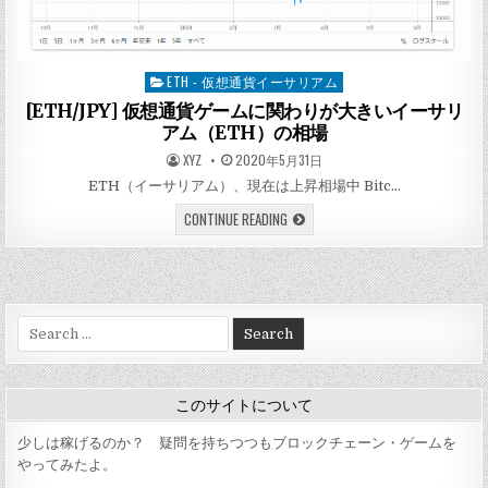
ETH - 仮想通貨イーサリアム
Posted
in
[ETH/JPY] 仮想通貨ゲームに関わりが大きいイーサリ
アム（ETH）の相場
AUTHOR:
PUBLISHED
XYZ
2020年5月31日
DATE:
ETH（イーサリアム）、現在は上昇相場中 Bitc…
[ETH/JPY]
CONTINUE READING
仮
想
通
貨
ゲ
ー
ム
Search
に
関
for:
わ
り
が
大
このサイトについて
き
い
イ
少しは稼げるのか？ 疑問を持ちつつもブロックチェーン・ゲームを
ー
やってみたよ。
サ
リ