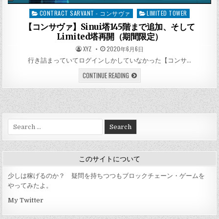
CONTRACT SARVANT - コンサヴァ
LIMITED TOWER
Posted
in
【コンサヴァ】Sinui塔145階まで追加、そして
Limited塔再開（期間限定）
AUTHOR:
PUBLISHED
XYZ
2020年6月6日
DATE:
行き詰まっていてログインしかしていなかった【コンサ…
【コ
CONTINUE READING
ン
サ
ヴ
ァ】
SINUI
塔
145
Search
階
ま
for:
で
追
加、
そ
このサイトについて
し
て
LIMITED
少しは稼げるのか？ 疑問を持ちつつもブロックチェーン・ゲームを
塔
やってみたよ。
再
開
My Twitter
（期
間
限