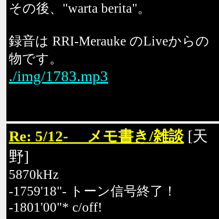
その後、"warta berita"。
録音は RRI-Merauke のLiveからの
物です。
./img/1783.mp3
Re: 5/12- メモ書き/雑談
[天
野]
5870kHz
-1759'18"- トーン信号終了！
-1801'00"* c/off!