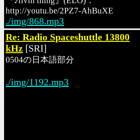
『♪livin thing』(ELO)：
http://youtu.be/2PZ7-AhBuXE
./img/868.mp3
Re: Radio Spaceshuttle 13800
kHz
[SRI]
0504の日本語部分
./img/1192.mp3