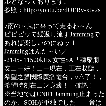
ルとなっております。
参照：http://youtu.be/dOERv-xtv2s
♪南の～風に乗って走るわ～ん
ピピピッて繰返し流すJammingで
あれば楽しいのにねッ！
Jammingはんた～い／
-2145- 11500kHz 女性SA「聽衆朋
友ニー好！ニー現在，正在収聽，
希望之聲國際廣播電台，○△了！，
希望時刻在ニン身邊！」確認！
※当地ではCNR1 Jamming止まった
のか、SOHが単独でした。 音は