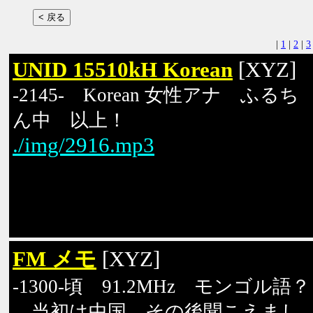
|
1
|
2
|
3
UNID 15510kH Korean
[XYZ]
-2145- Korean 女性アナ ふるち
ん中 以上！
./img/2916.mp3
FM メモ
[XYZ]
-1300-頃 91.2MHz モンゴル語？
当初は中国、その後聞こえまし