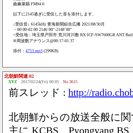
曲麻萊縣 FM94.0
以下に2145過ぎに受信した音を添付します。
↓受信音↓ 6145kHz 青海新聞綜合広播 2021/08/30月
・00:00-02:00 2146’00“-2148’00“
<受信地：埼玉県戸田市 荒川河川敷 RX:ICF-SW7600GR ANT:Built-i
※周波数アナウンス@00:17-01:37
添付：
4753.mp3
(299KB)
北朝鮮関連 02
XYZ
2017/02/24(Fri) 00:05
No.3615
前スレッド :
http://radio.cho
北朝鮮からの放送全般に関
主に KCBS、Pyongyang B