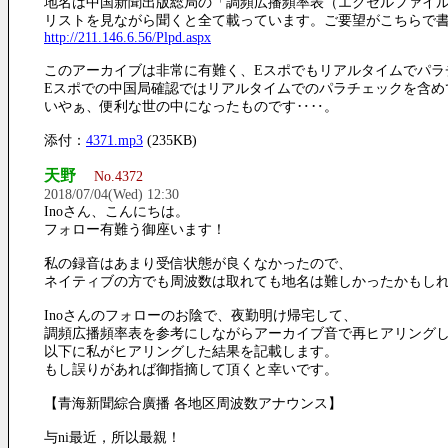
地名は中国新聞出版総局の「調頻広播頻率表（エクセルファイ
リストを見ながら聞くと全て載っています。ご要望がこちらで
http://211.146.6.56/Plpd.aspx
このアーカイブは非常に有難く、Eスポでもリアルタイムでパラ
Eスポでの中国局確認ではリアルタイムでのパラチェックを含め
いやぁ、便利な世の中になったものです‥‥。
添付：
4371.mp3
(235KB)
天野
No.4372
2018/07/04(Wed) 12:30
Inoさん、こんにちは。
フォロー有難う御座います！
私の録音はあまり受信状態が良くなかったので、
ネイティブの方でも周波数は取れても地名は難しかったかもし
Inoさんのフォローのお陰で、夜勤明け帰宅して、
調頻広播頻率表を参考にしながらアーカイブ音で再ヒアリング
以下に私がヒアリングした結果を記載します。
もし誤りがあれば御指摘して頂くと幸いです。
【青海新聞綜合廣播 各地区周波数アナウンス】
与ni最近，所以最親！