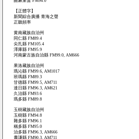
曲麻莱县 FM94.0
【正體字】
新聞綜合廣播 青海之聲
正聽頻率
黄南藏族自治州
同仁縣 FM89.4
尖扎縣 FM105.4
澤庫縣 FM95.9
河南蒙古族自治縣 FM99.0, AM666
果洛藏族自治州
瑪沁縣 FM99.6, AM1017
班瑪縣 FM89.3
甘德縣 FM99.5, AM711
達日縣 FM96.3, AM621
久治縣 FM93.6
瑪多縣 FM89.8
玉樹藏族自治州
玉樹縣 FM94.8
雜多縣 FM96.1
稱多縣 FM95.0
治多縣 FM96.3, AM666
囊謙縣 FM90.3, AM711