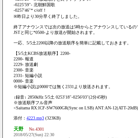
-0225'59"- 北朝鮮国歌
-0257'46"* c/off！
※昨日より30分早く終了しました。
終了アナウンスでは次の放送は5時からとアナウンスしているの
JSTと同じ*0500-より放送が開始されます。
一応、5/5土2200以降の放送順序を簡単に記載しておきます。
【5/5土KCBS放送順序】2200-
2200- 報道
2229- 放送劇
2300- 音楽
2331- 短編小説
0000- 音楽
※短編小説は0000では無く2331より放送されます。
↓録音↓ 2850kHz 5/5土 0253'18"-0256'03"(2分45秒)
※放送順序フル音声
<Saitama RX:ICF-SW7600GR(Sync on LSB) ANT:AN-12(ATT-20dB
添付：
4223.mp3
(323KB)
天野
No.4301
2018/05/27(Sun) 22:30