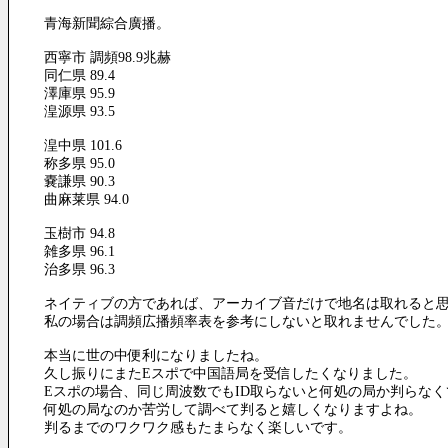
青海新聞綜合廣播。
西寧市 調頻98.9兆赫
同仁県 89.4
澤庫県 95.9
湟源県 93.5
湟中県 101.6
称多県 95.0
嚢謙県 90.3
曲麻莱県 94.0
玉樹市 94.8
雑多県 96.1
治多県 96.3
ネイティブの方であれば、アーカイブ音だけで地名は取れると
私の場合は調頻広播頻率表を参考にしないと取れませんでした
本当に世の中便利になりましたね。
久し振りにまたEスポで中国語局を受信したくなりました。
Eスポの場合、同じ周波数でもID取らないと何処の局か判らな
何処の局なのか苦労して調べて判ると嬉しくなりますよね。
判るまでのワクワク感もたまらなく楽しいです。