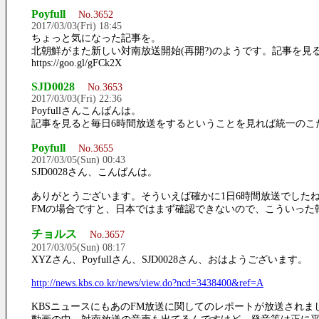
Poyfull
No.3652
2017/03/03(Fri) 18:45
ちょっと気になった記事を。
北朝鮮がまた新しい対南放送開始(再開?)のようです。記事を見
https://goo.gl/gFCk2X
SJD0028
No.3653
2017/03/03(Fri) 22:36
Poyfullさんこんばんは。
記事を見ると毎日6時間放送をするということを見れば統一のこ
Poyfull
No.3655
2017/03/05(Sun) 00:43
SJD0028さん、こんばんは。
ありがとうございます。そういえば確かに1日6時間放送でした
FMの場合ですと、日本ではまず確認できないので、こういった
チョルス
No.3657
2017/03/05(Sun) 08:17
XYZさん、Poyfullさん、SJD0028さん、おはようございます。
http://news.kbs.co.kr/news/view.do?ncd=3438400&ref=A
KBSニュースにもあのFM放送に関してのレポートが放送されま