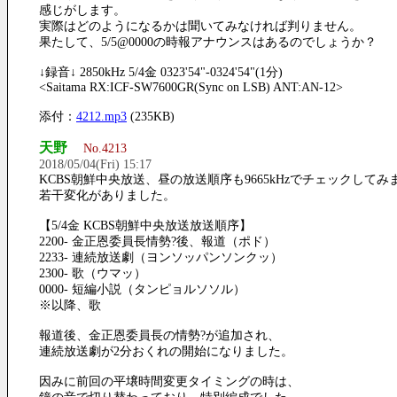
感じがします。
実際はどのようになるかは聞いてみなければ判りません。
果たして、5/5@0000の時報アナウンスはあるのでしょうか？
↓録音↓ 2850kHz 5/4金 0323'54"-0324'54"(1分)
<Saitama RX:ICF-SW7600GR(Sync on LSB) ANT:AN-12>
添付：
4212.mp3
(235KB)
天野
No.4213
2018/05/04(Fri) 15:17
KCBS朝鮮中央放送、昼の放送順序も9665kHzでチェックしてみ
若干変化がありました。
【5/4金 KCBS朝鮮中央放送放送順序】
2200- 金正恩委員長情勢?後、報道（ポド）
2233- 連続放送劇（ヨンソッパンソンクッ）
2300- 歌（ウマッ）
0000- 短編小説（タンピョルソソル）
※以降、歌
報道後、金正恩委員長の情勢?が追加され、
連続放送劇が2分おくれの開始になりました。
因みに前回の平壌時間変更タイミングの時は、