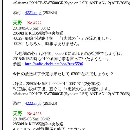
<Saitama RX:ICF-SW7600GR(Sync on LSB) ANT:AN-12(ATT-20dB
添付：
4221.mp3
(293KB)
天野
No.4222
2018/05/05(Sat) 00:42
2850kHz KCBS朝鮮中央放送
-0029- 短編小説終了後、『♪忠誠の心 』が流れました。
-0030- もちろん、時報はありません。
『♪忠誠の心』は今後、0030頃に流れるのが定番でしょうね。
2015/8/15の時も0100頃同じ事を言っていたような…。
参照：
http://radio.chobi.net/bbs/?res:5596
今日の放送終了予定は果たして-0300*なのでしょうか？
↓録音↓ 2850kHz 5/5土 0029'01"-0031'31"(2分30秒)
※短編小説終了後、直ぐに『♪忠誠の心』が流れます。
<Saitama RX:ICF-SW7600GR(Sync on LSB) ANT:AN-12(ATT-20dB
添付：
4222.mp3
(293KB)
天野
No.4223
2018/05/05(Sat) 03:42
2850kHz KCBS朝鮮中央放送
-0253'20"- 5/5放送順序と終了アナウンス