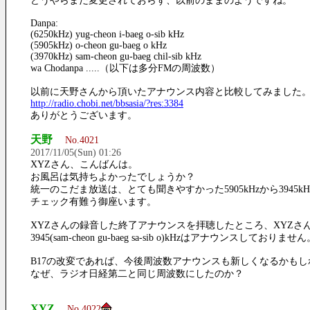
どうやらまだ変更されておらず、以前のままのようですね。
Danpa:
(6250kHz) yug-cheon i-baeg o-sib kHz
(5905kHz) o-cheon gu-baeg o kHz
(3970kHz) sam-cheon gu-baeg chil-sib kHz
wa Chodanpa .....（以下は多分FMの周波数）
以前に天野さんから頂いたアナウンス内容と比較してみました
http://radio.chobi.net/bbsasia/?res:3384
ありがとうございます。
天野
No.4021
2017/11/05(Sun) 01:26
XYZさん、こんばんは。
お風呂は気持ちよかったでしょうか？
統一のこだま放送は、とても聞きやすかった5905kHzから3945k
チェック有難う御座います。
XYZさんの録音した終了アナウンスを拝聴したところ、XYZさん
3945(sam-cheon gu-baeg sa-sib o)kHzはアナウンスしておりませ
B17の改変であれば、今後周波数アナウンスも新しくなるかも
なぜ、ラジオ日経第二と同じ周波数にしたのか？
XYZ
No.4022