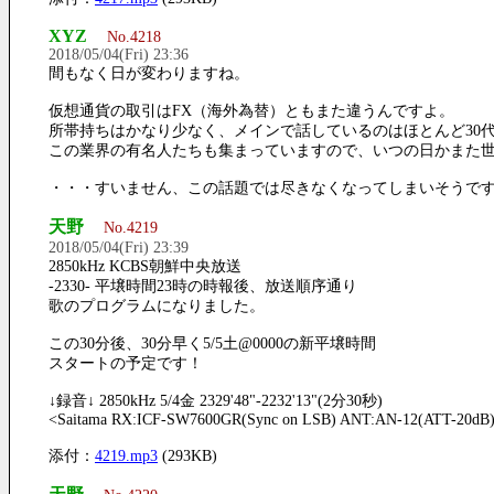
XYZ
No.4218
2018/05/04(Fri) 23:36
間もなく日が変わりますね。
仮想通貨の取引はFX（海外為替）ともまた違うんですよ。
所帯持ちはかなり少なく、メインで話しているのはほとんど30
この業界の有名人たちも集まっていますので、いつの日かまた
・・・すいません、この話題では尽きなくなってしまいそうで
天野
No.4219
2018/05/04(Fri) 23:39
2850kHz KCBS朝鮮中央放送
-2330- 平壌時間23時の時報後、放送順序通り
歌のプログラムになりました。
この30分後、30分早く5/5土@0000の新平壌時間
スタートの予定です！
↓録音↓ 2850kHz 5/4金 2329'48"-2232'13"(2分30秒)
<Saitama RX:ICF-SW7600GR(Sync on LSB) ANT:AN-12(ATT-20dB
添付：
4219.mp3
(293KB)