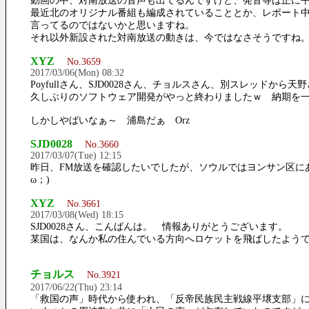
動画の中、対南放送の音声も出てるんですけど、発音等は正に
最近北のオリジナル番組も編成されていることとか、レポート中
言ってるのではないかと思いますね。
それ以外新設された対南放送の動きは、今ではなさそうですね
XYZ
No.3659
2017/03/06(Mon) 08:32
Poyfullさん、SJD0028さん、チョルスさん、別スレッドから天
久しぶりのソフトウェア開発がやっと終わりましたｗ 納期を
しかしやばいなぁ～ 浦島だぁ Orz
SJD0028
No.3660
2017/03/07(Tue) 12:15
昨日、FM放送を確認したいでしたが、ソウルではヨンサン区にあ
ω；)
XYZ
No.3661
2017/03/08(Wed) 18:15
SJD0028さん、こんばんは。 情報ありがとうございます。
某国は、なんか私の住んでいる方向へロケットを飛ばしたようです
チョルス
No.3921
2017/06/22(Thu) 23:14
「救国の声」時代から使われ、「反帝民族民主戦線平壌支部」によ