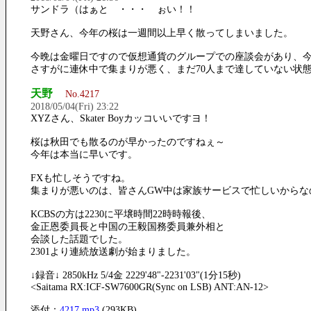
サンドラ（はぁと ・・・ ぉい！！
天野さん、今年の桜は一週間以上早く散ってしまいました。
今晩は金曜日ですので仮想通貨のグループでの座談会があり、今現在
さすがに連休中で集まりが悪く、まだ70人まで達していない状
天野
No.4217
2018/05/04(Fri) 23:22
XYZさん、Skater Boyカッコいいですヨ！
桜は秋田でも散るのが早かったのですねぇ～
今年は本当に早いです。
FXも忙しそうですね。
集まりが悪いのは、皆さんGW中は家族サービスで忙しいからな
KCBSの方は2230に平壌時間22時時報後、
金正恩委員長と中国の王毅国務委員兼外相と
会談した話題でした。
2301より連続放送劇が始まりました。
↓録音↓ 2850kHz 5/4金 2229'48"-2231'03"(1分15秒)
<Saitama RX:ICF-SW7600GR(Sync on LSB) ANT:AN-12>
添付：
4217.mp3
(293KB)