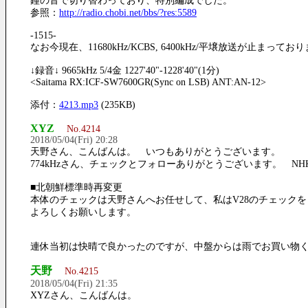
鐘の音で切り替わっており、特別編成でした。
参照：
http://radio.chobi.net/bbs/?res:5589
-1515-
なお今現在、11680kHz/KCBS, 6400kHz/平壌放送が止まってお
↓録音↓ 9665kHz 5/4金 1227'40"-1228'40"(1分)
<Saitama RX:ICF-SW7600GR(Sync on LSB) ANT:AN-12>
添付：
4213.mp3
(235KB)
XYZ
No.4214
2018/05/04(Fri) 20:28
天野さん、こんばんは。 いつもありがとうございます。
774kHzさん、チェックとフォローありがとうございます。 
■北朝鮮標準時再変更
本体のチェックは天野さんへお任せして、私はV28のチェック
よろしくお願いします。
連休当初は快晴で良かったのですが、中盤からは雨でお買い物
天野
No.4215
2018/05/04(Fri) 21:35
XYZさん、こんばんは。