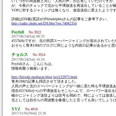
いくつかの周波数と共に「人民の声」が占有していたのですが、最
が、今夜のチェックで北から平壌放送を再送出していることが
VOPに対するジャミングは無くなり、放送送信に変えたようで
詳細はDX板(英語)のPhiladelphiaさんの記事をご参考下さい。
http://radio.chobi.net/DX/bbs/?res:740#2354
Poyfull
No.3922
2017/06/24(Sat) 00:33
4557kHzですが、北の所謂スーパージャミングが送出されて
おそらく青木OMのブログに同じような内容の記事があるかと思
チョルス
No.3924
2017/06/24(Sat) 16:24
Poyfullさん、こんにちは。
情報有難う御座います。
http://hiroshi.mediacat-blog.jp/e122973.html
青木OMの記事も拝読させて頂きました。
人民の声と北のスーパージャミングが一緒に居た時も平壌放送
現在4557kHzからの平壌放送もそこらへんで、ローパワー送出
確かにジャミング送信よりは信号も弱めで、時によっては放送
北としては自分らの周波数を修復したと言っても良いでしょう
XYZ
No.4016
2017/11/01(Wed) 23:36