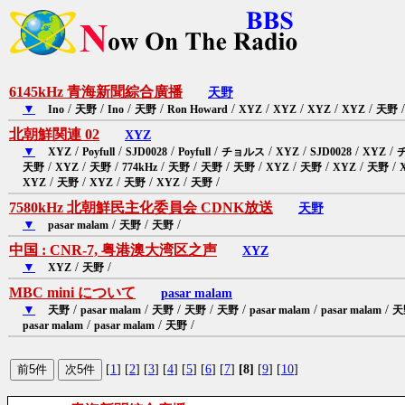
6145kHz 青海新聞綜合廣播
天野
▼
/
/
/
/
/
/
/
/
/
/
Ino
天野
Ino
天野
Ron Howard
XYZ
XYZ
XYZ
XYZ
天野
北朝鮮関連 02
XYZ
▼
/
/
/
/
/
/
/
/
XYZ
Poyfull
SJD0028
Poyfull
チョルス
XYZ
SJD0028
XYZ
/
/
/
/
/
/
/
/
/
/
/
天野
XYZ
天野
774kHz
天野
天野
天野
XYZ
天野
XYZ
天野
/
/
/
/
/
/
XYZ
天野
XYZ
天野
XYZ
天野
7580kHz 北朝鮮民主化委員会 CDNK放送
天野
▼
/
/
/
pasar malam
天野
天野
中国 : CNR-7, 粤港澳大湾区之声
XYZ
▼
/
/
XYZ
天野
MBC mini について
pasar malam
▼
/
/
/
/
/
/
/
天野
pasar malam
天野
天野
天野
pasar malam
pasar malam
天
/
/
/
pasar malam
pasar malam
天野
[
1
] [
2
] [
3
] [
4
] [
5
] [
6
] [
7
]
[8]
[
9
] [
10
]