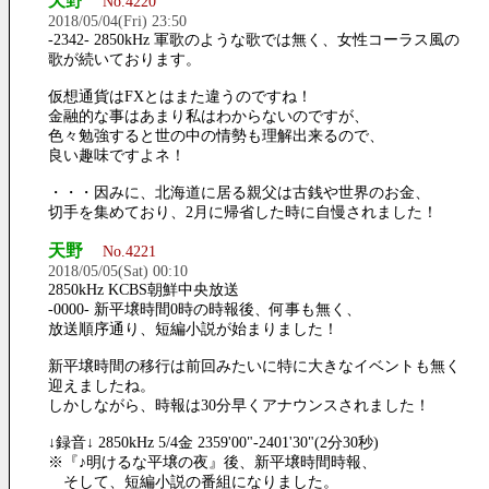
天野
No.4220
2018/05/04(Fri) 23:50
-2342- 2850kHz 軍歌のような歌では無く、女性コーラス風の
歌が続いております。
仮想通貨はFXとはまた違うのですね！
金融的な事はあまり私はわからないのですが、
色々勉強すると世の中の情勢も理解出来るので、
良い趣味ですよネ！
・・・因みに、北海道に居る親父は古銭や世界のお金、
切手を集めており、2月に帰省した時に自慢されました！
天野
No.4221
2018/05/05(Sat) 00:10
2850kHz KCBS朝鮮中央放送
-0000- 新平壌時間0時の時報後、何事も無く、
放送順序通り、短編小説が始まりました！
新平壌時間の移行は前回みたいに特に大きなイベントも無く
迎えましたね。
しかしながら、時報は30分早くアナウンスされました！
↓録音↓ 2850kHz 5/4金 2359'00"-2401'30"(2分30秒)
※『♪明けるな平壌の夜』後、新平壌時間時報、
そして、短編小説の番組になりました。