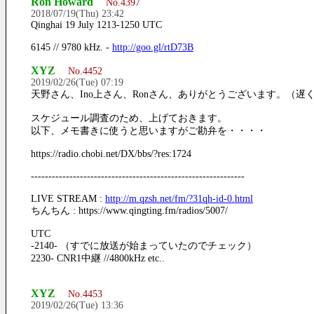
Ron Howard
No.4397
2018/07/19(Thu) 23:42
Qinghai 19 July 1213-1250 UTC
6145 // 9780 kHz. -
http://goo.gl/rtD73B
XYZ
No.4452
2019/02/26(Tue) 07:19
天野さん、Ino上さん、Ronさん、ありがとうございます。（遅
スケジュール調査のため、上げておきます。
以下、メモ書きに使うと思いますがご勘弁を・・・・
https://radio.chobi.net/DX/bbs/?res:1724
-------------------------------------------------------------
LIVE STREAM :
http://m.qzsh.net/fm/?31qh-id-0.html
ちんちん : https://www.qingting.fm/radios/5007/
UTC
-2140- （すでに放送が始まっていたのでチェック）
2230- CNR1中継 //4800kHz etc..
XYZ
No.4453
2019/02/26(Tue) 13:36