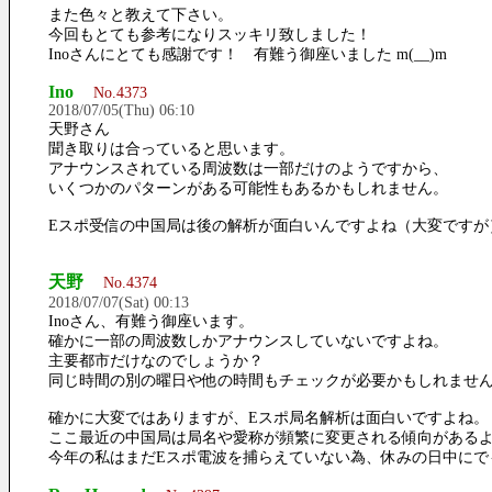
また色々と教えて下さい。
今回もとても参考になりスッキリ致しました！
Inoさんにとても感謝です！ 有難う御座いました m(__)m
Ino
No.4373
2018/07/05(Thu) 06:10
天野さん
聞き取りは合っていると思います。
アナウンスされている周波数は一部だけのようですから、
いくつかのパターンがある可能性もあるかもしれません。
Eスポ受信の中国局は後の解析が面白いんですよね（大変ですが
天野
No.4374
2018/07/07(Sat) 00:13
Inoさん、有難う御座います。
確かに一部の周波数しかアナウンスしていないですよね。
主要都市だけなのでしょうか？
同じ時間の別の曜日や他の時間もチェックが必要かもしれませ
確かに大変ではありますが、Eスポ局名解析は面白いですよね。
ここ最近の中国局は局名や愛称が頻繁に変更される傾向がある
今年の私はまだEスポ電波を捕らえていない為、休みの日中にで