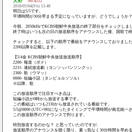
天野
No.4212
2018/05/04(Fri) 13:48
明日は5/5です。
平壌時間が30分早まる予定になっていますが、どうでしょうか
今朝、2850kHzでKCBS朝鮮中央放送の終了部分をチェックしま
終了時はいつも次の日の放送順序をアナウンスした後、国歌で
チェックすると、以下の順序で番組をアナウンスしておりまし
2200以降を記載します。
【5/4金 KCBS朝鮮中央放送放送順序】
2200- 報道（ポド）
2231- 連続放送劇（ヨンソッパンソンクッ）
2300- 歌（ウマッ）
0000- 短編小説（タンピョルソソル）
※以降、歌
この放送順序で注目すべき点は、
短編小説が0時から放送する事です。
この番組はいつも2330から放送されている番組です。
5/5@0000 (UTC+9H)になったタイミングで平壌時間が南北統
この放送順序のアナウンスで判ります。
特別放送するのかな？ と思っていたのですが、
放送順序のアナウンスを聴く限り、素っ気なく30分時間を早め