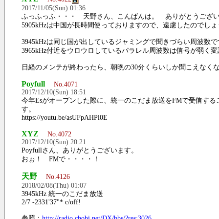
2017/11/05(Sun) 01:36
ふっふっふ・・・ 天野さん、こんばんは。 ありがとうござ
5905kHzは中国が長時間使っておりますので、遠慮したのでし
3945kHzは同じ国が出しているジャミングで聞きづらい周波数で
3965kHz付近をウロウロしているパラレル周波数は信号が弱く変
日経のメンテが終わったら、朝晩の30分くらいしか聞こえなく
Poyfull
No.4071
2017/12/10(Sun) 18:51
今年Esがオープンした際に、統一のこだま放送をFMで受信す
す。
https://youtu.be/asUFpAHPl0E
XYZ
No.4072
2017/12/10(Sun) 20:21
Poyfullさん、ありがとうございます。
おぉ！ FMで・・・・！
天野
No.4126
2018/02/08(Thu) 01:07
3945kHz 統一のこだま放送
2/7 -2331'37"* c/off!
参照：
http://radio.chobi.net/DX/bbs/?res:3026