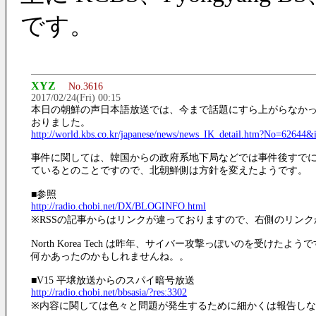
です。
XYZ
No.3616
2017/02/24(Fri) 00:15
本日の朝鮮の声日本語放送では、今まで話題にすら上がらなか
おりました。
http://world.kbs.co.kr/japanese/news/news_IK_detail.htm?No=62644&
事件に関しては、韓国からの政府系地下局などでは事件後すで
ているとのことですので、北朝鮮側は方針を変えたようです。
■参照
http://radio.chobi.net/DX/BLOGINFO.html
※RSSの記事からはリンクが違っておりますので、右側のリンク
North Korea Tech は昨年、サイバー攻撃っぽいのを受け
何かあったのかもしれませんね。。
■V15 平壌放送からのスパイ暗号放送
http://radio.chobi.net/bbsasia/?res:3302
※内容に関しては色々と問題が発生するために細かくは報告し