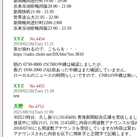
新闻晚间进行时19:00 - 20:00
乐来乐动听晚间版20:00 - 21:00
新闻快听21:00 - 21:05
世界这么大21:05 - 22:00
新闻晚间进行时2200-2300
乐来乐动听晚间版23:00 - 23:59
XYZ
No.4454
2019/02/26(Tue) 15:21
形が崩れるので、こちらを・・・
https://radio.chobi.net/DX/bbs/?res:3810
朝の 0730-0800 のCNR1中継は確認しましたが、
夜の 1930-2000 の以前あった中継はまだ確認していません。
ローカルのニュースの時間らしいですので、CNR1の中継は無い
XYZ
No.4455
2019/02/26(Tue) 15:28
test
天野
No.4753
2021/08/31(Tue) 11:00
30日21時台、久し振りに6145kHz 青海新聞綜合広播を受信しま
放送中に3回(2115, 2130, 2145)同じ内容の周波数アナウンスが
2018/07/01にも周波数アナウンスを受信していますが内容は変
アナウンスされた内容を以下に簡体字と正體字で記載します。