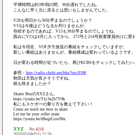
平壌時間は約3年弱の間、30分遅れでしたね。
こんなに早く元に戻るとは思いもしませんでした。
V28も明日から30分早まるのでしょうか？
V15は今後はどうなるか判りませんが、
存続するのであれば、V15も30分早まるのでしょうね。
因みにV15は4月に入ってから、272号と214号探査隊員向けに
私は今現在、VOF夕方放送の番組をチェックしていますが、
新しい番組はありませんが、番組構成は変わっているようです
日が変わる時間が近づいたら、再びKCBSをチェックしてみたい
参照：
http://radio.chobi.net/bbs/?res:8398
秋田は天気が良さそうですね。
桜も咲きましたか？
Skater BoyのXYZさん。
https://youtu.be/TIy3n2b7V9k
私にもスケボーの乗り方を教えて下さい！
Come on teach me how to skate.
Let me be your roller mate.
https://youtu.be/iBuqzGxwNbc
XYZ
No.4216
2018/05/04(Fri) 21:56