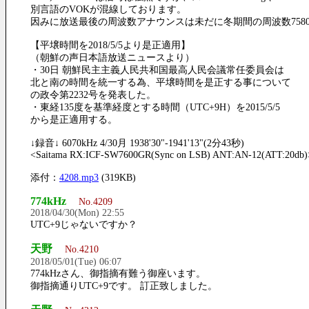
別言語のVOKが混線しております。
因みに放送最後の周波数アナウンスは未だに冬期間の周波数7580
【平壌時間を2018/5/5より是正適用】
（朝鮮の声日本語放送ニュースより）
・30日 朝鮮民主主義人民共和国最高人民会議常任委員会は
北と南の時間を統一する為、平壌時間を是正する事について
の政令第2232号を発表した。
・東経135度を基準経度とする時間（UTC+9H）を2015/5/5
から是正適用する。
↓録音↓ 6070kHz 4/30月 1938'30"-1941'13"(2分43秒)
<Saitama RX:ICF-SW7600GR(Sync on LSB) ANT:AN-12(ATT:20db)
添付：
4208.mp3
(319KB)
774kHz
No.4209
2018/04/30(Mon) 22:55
UTC+9じゃないですか？
天野
No.4210
2018/05/01(Tue) 06:07
774kHzさん、御指摘有難う御座います。
御指摘通りUTC+9です。 訂正致しました。