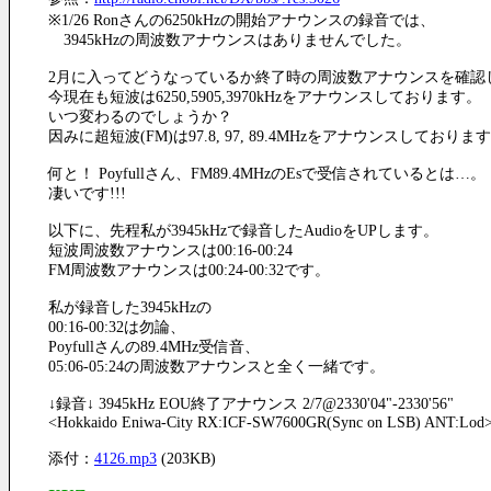
※1/26 Ronさんの6250kHzの開始アナウンスの録音では、
3945kHzの周波数アナウンスはありませんでした。
2月に入ってどうなっているか終了時の周波数アナウンスを確認
今現在も短波は6250,5905,3970kHzをアナウンスしております。
いつ変わるのでしょうか？
因みに超短波(FM)は97.8, 97, 89.4MHzをアナウンスしておりま
何と！ Poyfullさん、FM89.4MHzのEsで受信されているとは…。
凄いです!!!
以下に、先程私が3945kHzで録音したAudioをUPします。
短波周波数アナウンスは00:16-00:24
FM周波数アナウンスは00:24-00:32です。
私が録音した3945kHzの
00:16-00:32は勿論、
Poyfullさんの89.4MHz受信音、
05:06-05:24の周波数アナウンスと全く一緒です。
↓録音↓ 3945kHz EOU終了アナウンス 2/7@2330'04"-2330'56"
<Hokkaido Eniwa-City RX:ICF-SW7600GR(Sync on LSB) ANT:Lod
添付：
4126.mp3
(203KB)