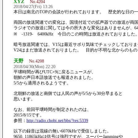
XYZ
No.4204
2018/04/27(Fri) 13:26
本日は南北のTOPの会談が行われております。 歴史的な日の
両国の放送関連での変化は、国境付近での拡声器での放送が両
ラジオでの放送に関しては今の所大きな変化はありませんが、64
※ -1319- 6400kHz 今日のこの時間は放送されておりました
暗号放送関連では、V15は最近サボり気味でチェックしており
V24はまだ放送されておりました。 目的が不明な北からのもの
天野
No.4208
2018/04/30(Mon) 22:20
平壌時間が再びUTC+9に戻るニュースが、
朝鮮の声日本語放送でも報道されました。
5/5から適用されるようです。
北朝鮮の放送と南側では人民の声が5/5から30分早まると
思います。
なお、前回平壌時間が制定されたのは、
2015/8/15です。
参照：
http://radio.chobi.net/bbs/?res:5339
以下の録音は混線の無い6070kHzで受信しました。
9650, 11865kHzは信号は強烈ですが、スーパーJammingや