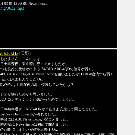
01:03-01:13 ♪ABC News theme.
/img/3632.mp3
e: 630kHz
[天野]
なおたまさん、こんにちは。
8日土曜深夜に東京湾に行って来ましたが、
つも良好に受信が出来る1548kHz ABC-4QDの信号が弱く、
74kHz ABC-3LOのABC News themeも狙いましたがDYRIや台湾すら弱く
信が出来ませんでした Orz
※DWWWは土曜深夜の為、停波していたかも？
ラジオが壊れたのかと思いました。
たぶんコンディションが悪かったのでしょうね。
9日04時半過ぎ、ABC-4QNがまあまあ安定して聞こえました。
Coyotes - Don Edwardsが流れました。
5時台にはABC News themeが聞こえました。
5時のABC News themeは初めて聞きました。
YWB期待しましたが確認出来ず Orz
処行ったぁ～て思っていた韓国が0510過ぎに上がって来て、ABC-4QN