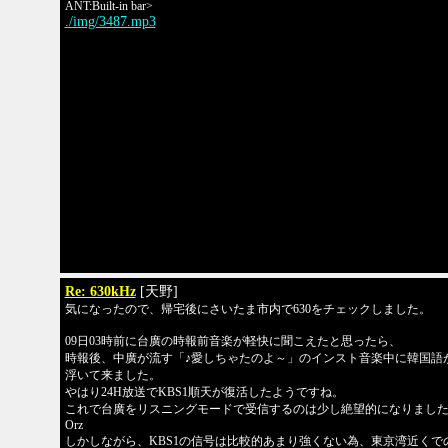
ANT:Built-in bar>
./img/3487.mp3
Re: 630kHz
[天野]
気になったので、帰宅後にさいたま市内で630をチェックしました。
09日03時前に台廣の時報前音楽が軽快に聞こえたと思ったら、
時報後、中廣が流す「♪愛しちゃたのよ～」のインスト音楽中に韓国語
浮いて来ました。
やはり24H放送でKBS1順天が復活したようですね。
これで台廣をリスニングモードで受信するのは少し絶望的になりまし
Orz
しかしながら、KBS1の信号は比較的あまり強くない為、東京湾近くで