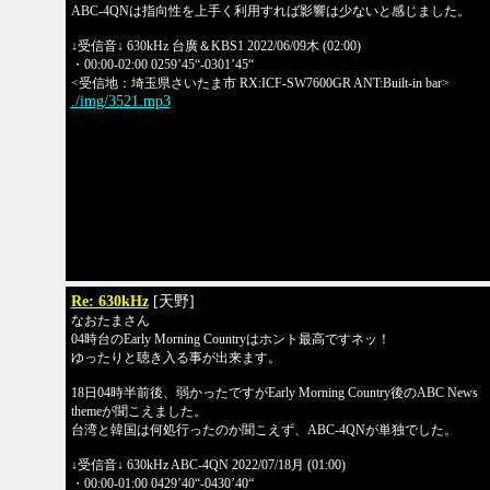
ABC-4QNは指向性を上手く利用すれば影響は少ないと感じました。
↓受信音↓ 630kHz 台廣＆KBS1 2022/06/09木 (02:00)
・00:00-02:00 0259’45“-0301’45“
<受信地：埼玉県さいたま市 RX:ICF-SW7600GR ANT:Built-in bar>
./img/3521.mp3
Re: 630kHz
[天野]
なおたまさん
04時台のEarly Morning Countryはホント最高ですネッ！
ゆったりと聴き入る事が出来ます。
18日04時半前後、弱かったですがEarly Morning Country後のABC News
themeが聞こえました。
台湾と韓国は何処行ったのか聞こえず、ABC-4QNが単独でした。
↓受信音↓ 630kHz ABC-4QN 2022/07/18月 (01:00)
・00:00-01:00 0429’40“-0430’40“