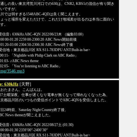
通しの良い東京湾荒川河口での630は、CNR2, KBS1の混信が有り聞き
難いですが、
川では弱すぎる1548ABC-4QDは良く聞こえます。
ちょっと場所を変えただけで、これだけ地域差が出るのは本当に面白い
です。
受信音↓ 630kHz ABC-4QN 2022/06/23木 （編集03:00）
00:00-01:20 2259:00-2300:20 ABC News開始前後
01:20-03:00 2304:50-2306:30 ABC News終了後
受信地：東京都品川区 RX:S11-783DPU ANT:Built-in bar>
0:11- 「Nightlife with Philip Clark on ABC Radio」
01:03- ♪ABC News theme
2:05- 「You’re listening to ABC Radio」
/img/3546.mp3
e: 630kHz
[天野]
なおたまさん、こんばんは。
/27土曜深夜、仕事が遅くなり電車が無くなって帰れなくなった為、
京都品川区のいつもの受信ポイントでABC-4QNを受信しました。
7日24時前、Saturday Night Country終了後、
BC News themeが聞こえました。
受信音↓ 630kHz ABC-4QN 2022/08/27土 (01:30)
0:00-01:30 2359’00“-2400’30“
受信地：東京都品川区 RX:S11-783DPU ANT:Built-in bar>