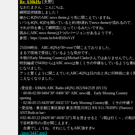
Re: 630kHz
[天野]
なおたまさん、こんにちは。
瞬間芸拝聴致しました！
確かに4QNのABC news themeより先に聞こえていますね。
いつも4QN, 4QDを聞いていると約3秒遅れでnews themeが流れるので、
それが功を奏して瞬間芸になっているみたいですね。
因みにABC news themeは3つのバージョンがあるようです。
参照：https://youtu.be/b4vlEbDoVzY
25日04時台、ABC-4QNが59+overで聞こえておりました。
まるで現地で受信しているような気分です。
今朝のEarly Morning CountryはMichael Clarkeさんではありませんでした
特別編成で0430からはABC newsは無くミサの中継をしているような番
になりました。
アッと驚くように聞こえていたABC-4QNは日の出と共に05時前に全く
こえなくなりました。
↓受信音↓ 630kHz ABC Radio (4QN) 2022/04/25月 (05:15)
・00:00-02:00 0404’30“-0406’30“ ABC news後、Early Morning Country
opening
・02:00-05:15 0429’00“-0432’15“ Early Morning Country後、ミサの中継？
<受信地：東京都江東区新砂 東京湾荒川河口 RX:S11-783DPU (Narrow)
ANT:Built-in bar>
※02:46-03:22 (0429’46“-0430’22“) 耳を澄ませると「♪我は行く～」の歌
で谷村新司の♪昴が聞こえます。
台廣でしょうね。それにしてもABC強すぎw
./img/3447.mp3