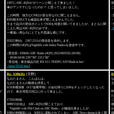
2307にABC-4QNがガツーンと聞こえて来ました！
気
傘がアンテナになったのか？ と思ってしまいました。
こ
この時間、強力なCNR2が居る筈なのに聞こえません。
↓
KBS順天HLCYも確認出来ず聞こえませんでした。
・0
今まで品川の受信ポイントで630を何度か聞いてきましたが、まともに聞
<
.
こえた局はABC-4QNのみです。
一番遠い局なのにとても不思議な感じです。
05日23時台、2307-2311の受信音を添付します。
この時間の4QNはNightlife with Indira Naidooを放送中です。
↓受信音↓ 630kHz ABC Radio (4QN) 2022/06/05日 (04:00)
・00:00-04:00 2307’00“-2311’00“
<受信地：東京都品川区 RX:S11-783DPU ANT:Built-in bar>
./img/3510.mp3
Re: 630kHz
[天野]
R
なおたまさん、こんばんは。
なおたまさんの動画を拝見して、
土
6/16木曜深夜（6/17金曜早朝）の会社帰りに630をチェックしたくなった
が
昨
ので、東京湾荒川河口に行って来ました。
17日01時前、
こ
た
00時55分頃は、ABC-4QNが聞こえており、
後
「Nightlife with Phil Clark on ABC Radio」が確認出来ましたが、
の
01時の時報前には、KBS1に逆転されてしまい、ABC News themeは全く聞
因