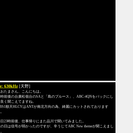
e: 630kHz
[天野]
なおたまさん、こんにちは。
4時前後の台廣松嶺台のSAと「島のブルース」、ABC-4QNをバックにし
て良く聞こえてますね。
BS1順天HLCYはANTが南北方向の為、綺麗にカットされております
ね。
8日23時前後、仕事帰りにまた品川で聞いてみました。
の日は信号が弱かったのですが、辛うじてABC New themeが聞こえまし
た。