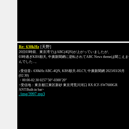
Re: 630kHz
[天野]
20日03時前、東京湾ではABC(4QN)が上がっていましたが、
03時過ぎKBS順天, 中廣新聞網に逆転されてABC News themeは聞こえ
んでした...。
↓受信音↓ 630kHz ABC-4QN, KBS順天-HLCY, 中廣新聞網 2023/03/20月
(02:30)
・00:00-02:30 0257’50“-0300’20“
<受信地：東京都江東区新砂 東京湾荒川河口 RX:ICF-SW7600GR
ANT:Built-in bar>
./img/3997.mp3