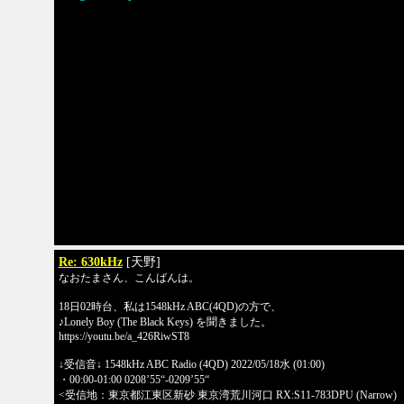
Re: 630kHz
[天野]
なおたまさん、こんばんは。
18日02時台、私は1548kHz ABC(4QD)の方で、
♪Lonely Boy (The Black Keys) を聞きました。
https://youtu.be/a_426RiwST8
↓受信音↓ 1548kHz ABC Radio (4QD) 2022/05/18水 (01:00)
・00:00-01:00 0208’55“-0209’55“
<受信地：東京都江東区新砂 東京湾荒川河口 RX:S11-783DPU (Narrow)