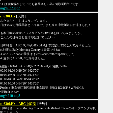
630は複数混在していても各局楽しい為774同様面白いです。
/img/4077.mp3
e: 630kHz
[天野]
なおたまさん、おはようございます。
今日は休みで月曜早朝という事で、また東京湾荒川河口に来ました！
も本日0455-0505にフィリピンのDWPMを狙ってみましたが、
こえたのは韓国と台湾2局だけでしたOrz
8日04時台、ABC-4QNが0415-0440まで安定して聞こえておりました。
の時間のEarly Morning Countryは最高ですね♪
430のABC Newsの最後はQueensland weather updateでした。
440過ぎにABC-4QNは落ちました。
受信音↓ 630kHz ABC-4QN 2023/08/28月 (編集05:00)
0:00-01:00 0419’50“-0420’50“
1:00-03:00 0422’50“-0424’50“
3:00-04:00 0429’30“-0430’30“
4:00-05:00 0434’20“-0435’20“
受信地：東京都江東区新砂 東京湾荒川河口 RX:ICF-SW7600GR
T:Built-in bar>
/img/4210.mp3
e: 630kHz ABC (4QN)
[天野]
6日04時台、Early Morning Country with Michael Clarkeのオープニングが良
く聞こえました。