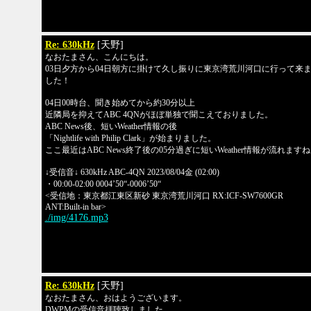
Re: 630kHz
[天野]
なおたまさん、こんにちは。
03日夕方から04日朝方に掛けて久し振りに東京湾荒川河口に行って来
した！
04日00時台、聞き始めてから約30分以上
近隣局を抑えてABC 4QNがほぼ単独で聞こえておりました。
ABC News後、短いWeather情報の後
「Nightlife with Philip Clark」が始まりました。
ここ最近はABC News終了後の05分過ぎに短いWeather情報が流れます
↓受信音↓ 630kHz ABC-4QN 2023/08/04金 (02:00)
・00:00-02:00 0004’50“-0006’50“
<受信地：東京都江東区新砂 東京湾荒川河口 RX:ICF-SW7600GR
ANT:Built-in bar>
./img/4176.mp3
Re: 630kHz
[天野]
なおたまさん、おはようございます。
DWPMの受信音拝聴致しました。