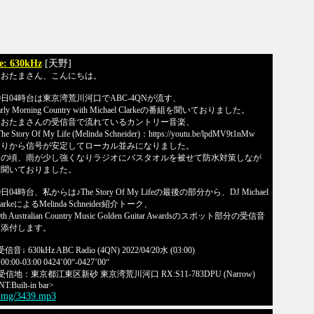
e: 630kHz
[天野]
なおたまさん、こんにちは。
0日04時台は東京湾荒川河口でABC-4QNが流す、
arly Morning Country with Michael Clarkeの番組を聞いておりました。
なおたまさんの受信音で流れているカントリー音楽、
he Story Of My Life (Melinda Schneider)：https://youtu.be/lpdMV9t1nMw
辺りから信号が安定してローカル並みになりました。
この頃、雨が少し強くなりラジオにバスタオルを被せて防水対策しなが
ら聞いておりました。
0日04時台、私からは♪The Story Of My Lifeの最後の部分から、DJ Michael
larkeによるMelinda Schneider紹介トーク、
0th Australian Country Music Golden Guitar Awardsのスポット部分の受信音
を添付します。
受信音↓ 630kHz ABC Radio (4QN) 2022/04/20水 (03:00)
0:00-03:00 0424’00“-0427’00“
受信地：東京都江東区新砂 東京湾荒川河口 RX:S11-783DPU (Narrow)
T:Built-in bar>
/img/3439.mp3