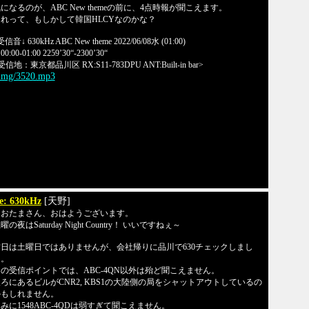
になるのが、ABC New themeの前に、4点時報が聞こえます。
れって、もしかして韓国HLCYなのかな？
受信音↓ 630kHz ABC New theme 2022/06/08水 (01:00)
0:00-01:00 2259’30“-2300’30“
受信地：東京都品川区 RX:S11-783DPU ANT:Built-in bar>
/img/3520.mp3
e: 630kHz
[天野]
なおたまさん、おはようございます。
曜の夜はSaturday Night Country！ いいですねぇ～
日は土曜日ではありませんが、会社帰りに品川で630チェックしまし
た。
の受信ポイントでは、ABC-4QN以外は殆ど聞こえません。
ろにあるビルがCNR2, KBS1の大陸側の局をシャットアウトしているの
かもしれません。
みに1548ABC-4QDは弱すぎて聞こえません。