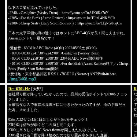
以下の音楽が流れていました。
-2240- ♪Gaslighter (Wesley Dean)：https://youtu.be/TnAJK6Ka7uY
-2305- ♪For the Birds (Aaron Raitiere)：https://youtu.be/T9lnL4NKYC0
-2309- ♪Cheap Seats (Emily Scott Robinson)：https://youtu.be/EEjNG8-xjCw
日本の太平洋側の海の近くではホントにABC-4QNが良く聞こえますね。
Aussieカントリー最高です！
↓受信音↓ 630kHz ABC Radio (4QN) 2022/05/07土 (03:00)
・00:00-00:30 2241’30“-2242’00“ ♪Gaslighter (Wesley Dean)
・00:30-01:30 2259’30“-2300’30“ 23時台ABC News開始前後
・01:30-03:00 2308’20“-2309’50“ ♪For the Birds (Aaron Raitiere)終了／♪Cheap
Seats (Emily Scott Robinson)開始
<受信地：東京都品川区 RX:S11-783DPU (Narrow) ANT:Built-in bar>
./img/3468.mp3
Re: 630kHz
[天野]
R
会社帰り雨が降っていなかったので、品川の受信ポイントで630をチェッ
クしました。
0
日曜深夜なので東京湾荒川河口に行きたかったのですが、雨の予報だっ
た為、止めました。
K
05日の2247-2312に録音しながら630をチェック！
23時迄は信号が弱くどこの局も聞こえず、
0
2300に辛うじてABC News themaが聞こえたのみでした…。
こ
2305過ぎに若干雨が降り始めたので折り畳み傘をさした直後、