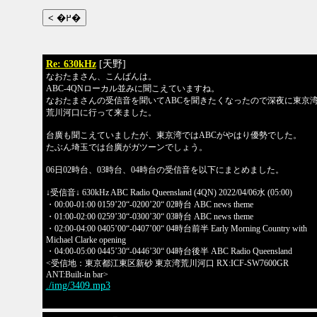
Re: 630kHz
[天野]
なおたまさん、こんばんは。
ABC-4QNローカル並みに聞こえていますね。
なおたまさんの受信音を聞いてABCを聞きたくなったので深夜に東京
荒川河口に行って来ました。
台廣も聞こえていましたが、東京湾ではABCがやはり優勢でした。
たぶん埼玉では台廣がガツーンでしょう。
06日02時台、03時台、04時台の受信音を以下にまとめました。
↓受信音↓ 630kHz ABC Radio Queensland (4QN) 2022/04/06水 (05:00)
・00:00-01:00 0159’20“-0200’20“ 02時台 ABC news theme
・01:00-02:00 0259’30“-0300’30“ 03時台 ABC news theme
・02:00-04:00 0405’00“-0407’00“ 04時台前半 Early Morning Country with
Michael Clarke opening
・04:00-05:00 0445’30“-0446’30“ 04時台後半 ABC Radio Queensland
<受信地：東京都江東区新砂 東京湾荒川河口 RX:ICF-SW7600GR
ANT:Built-in bar>
./img/3409.mp3