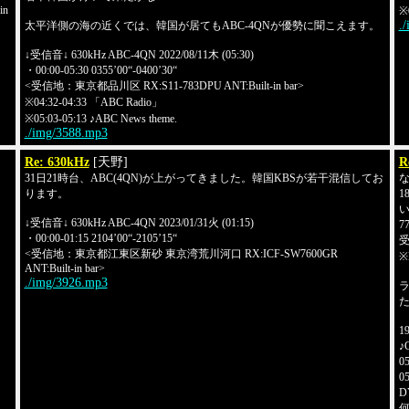
in
※
.
太平洋側の海の近くでは、韓国が居てもABC-4QNが優勢に聞こえます。
↓受信音↓ 630kHz ABC-4QN 2022/08/11木 (05:30)
・00:00-05:30 0355’00“-0400’30“
<受信地：東京都品川区 RX:S11-783DPU ANT:Built-in bar>
※04:32-04:33 「ABC Radio」
※05:03-05:13 ♪ABC News theme.
./img/3588.mp3
Re: 630kHz
[天野]
R
31日21時台、ABC(4QN)が上がってきました。韓国KBSが若干混信してお
ります。
1
い
↓受信音↓ 630kHz ABC-4QN 2023/01/31火 (01:15)
7
・00:00-01:15 2104’00“-2105’15“
受
<受信地：東京都江東区新砂 東京湾荒川河口 RX:ICF-SW7600GR
ANT:Built-in bar>
./img/3926.mp3
1
♪
0
0
D
何