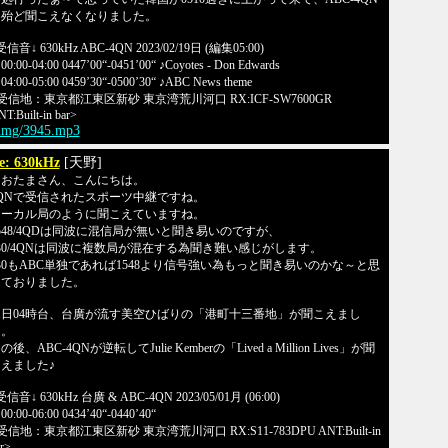
は殆ど聞こえなくなりました。
受信音↓ 630kHz ABC-4QN 2023/02/19日 (編集05:00)
0:00-04:00 0447’00“-0451’00“ ♪Coyotes - Don Edwards
4:00-05:00 0459’30“-0500’30“ ♪ABC News theme
受信地：東京都江東区新砂 東京湾荒川河口 RX:ICF-SW7600GR
T:Built-in bar>
/img/3945.mp3
e: 630kHz
[天野]
なおたまさん、こんにちは。
QNで受信されたスポーツ中継ですね。
ローカル局のように聞こえていますね。
548/4QDは同波に混信局が無いと聞き易いのですが、
30/4QNは同波に複数局が混在する為聞き難い感じがします。
30もABC単独であれば1548より信号強い為もっと聞き易いのかな～と思
っておりました。
1日04時台、台廣が流す美空ひばりの「港町十三番地」が聞こえまし
た。
の後、ABC-4QNが逆転してJulie Kemberの「Lived a Million Lives」が聞
えました♪
受信音↓ 630kHz 台廣 & ABC-4QN 2023/05/01月 (06:00)
0:00-06:00 0434’40“-0440’40“
受信地：東京都江東区新砂 東京湾荒川河口 RX:S11-783DPU ANT:Built-in
r>