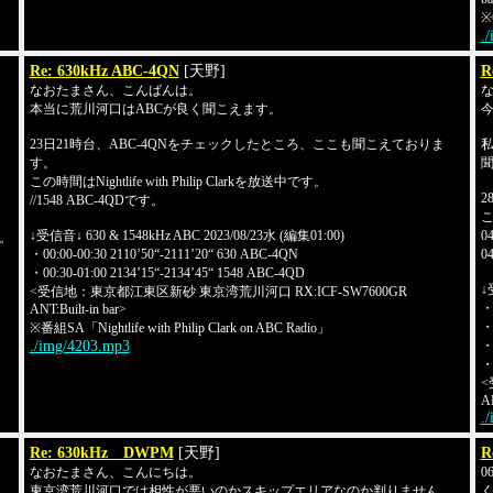
※
.
Re: 630kHz ABC-4QN
[天野]
R
なおたまさん、こんばんは。
ま
本当に荒川河口はABCが良く聞こえます。
23日21時台、ABC-4QNをチェックしたところ、ここも聞こえておりま
私
す。
聞
この時間はNightlife with Philip Clarkを放送中です。
2
//1548 ABC-4QDです。
こ
↓受信音↓ 630 & 1548kHz ABC 2023/08/23水 (編集01:00)
0
ね。
・00:00-00:30 2110’50“-2111’20“ 630 ABC-4QN
0
・00:30-01:00 2134’15“-2134’45“ 1548 ABC-4QD
↓
<受信地：東京都江東区新砂 東京湾荒川河口 RX:ICF-SW7600GR
・0
ANT:Built-in bar>
・0
※番組SA「Nightlife with Philip Clark on ABC Radio」
./img/4203.mp3
・0
・0
<
AN
.
Re: 630kHz DWPM
[天野]
R
なおたまさん、こんにちは。
0
東京湾荒川河口では相性が悪いのかスキップエリアなのか判りません