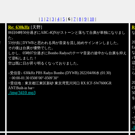
|
1
|
2
|
3
|
4
|
5
|
6
|
7
|
8
|
9
|
10
|
Re: 630kHz
[天野]
R
06日04時50分過ぎにABC-4QNがストーンと落ちて台廣が単独になりまし
た。
2
湾
53分頃にDYWBと思われる局が音楽を流し始めサインオンしました。
E
その後は台廣が優勢でした。
しかし、05時07分過ぎにBombo Radyoのテーマ音楽の途中から台廣を抑え
♪T
て逆転しました！
空は既に日が昇り明るくなっておりました。
↓受信音↓ 630kHz PBS Radyo Bombo (DYWB) 2022/04/06水 (01:30)
・00:00-01:30 0508’00“-0509’30“
2
<受信地：東京都江東区新砂 東京湾荒川河口 RX:ICF-SW7600GR
C
ANT:Built-in bar>
./img/3410.mp3
5
↓
・0
<
AN
.