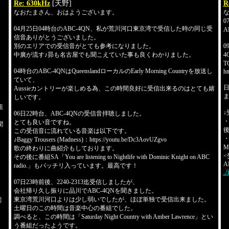
Re: 630kHz
[天野]
R
なおたまさん、おはようございます。
0
04月25日04時台のABC-4QN、私が荒川河口東京湾で受信した時の同じ受
A
信音ありがとうございました。
別のエリアでの受信音がとても参考になりました。
0
中廣が流す♪昴も名古屋でも聞こえていた事も良くわかりました。
4
T
04時台のABC-4QNはQueenslandローカルのEarly Morning Countryを放送し
ht
ていて、
Aussieカントリーが楽しめる為、この時間良好に受信出来るのはとても嬉
ま
しいです。
。
組
↓
06日22時台、ABC-4QNの受信音拝聴しました。
・0
とても良い音ですね。
聞
後
この受信音に流れている音楽は以下です。
・0
♪Baggy Trousers (Madness)：https://youtu.be/Dc3AovUZgvo
Mi
歌の終わりに曲紹介もしております。
<
その後に番組SA「You are listening to Nightlife with Dominic Knight on ABC
AN
radio.」もバッチリ入っています。最高です！
.
07日23時前後、2240-2313迄受信しましたが、
会社帰り久し振りに品川でABC-4QNを聞きました。
東京湾荒川河口よりは少し弱いでしたが、ほぼ単独で受信出来ました。
詞
土曜日のこの時間は音楽中心の番組でした。
調べると、この時間は「Saturday Night Country with Amber Lawrence」とい
う番組だったようです。