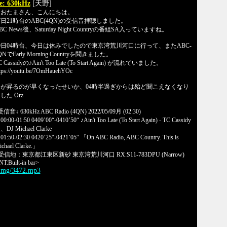
e: 630kHz
[天野]
なおたまさん、こんにちは。
7日21時台のABC(4QN)の受信音拝聴しました。
BC News後、Saturday Night Countryの番組SA入っていますね。
9日04時台、今日は休みでしたので東京湾荒川河口に行って、またABC-
QNでEarly Morning Countryを聞きました。
C Cassidyの♪Ain't Too Late (To Start Again) が流れていました。
tps://youtu.be/7OmHauehYOc
日が昇るのが早くなったせいか、04時半過ぎからは殆ど聞こえなくなり
した Orz
受信音↓ 630kHz ABC Radio (4QN) 2022/05/09月 (02:30)
0:00-01:50 0409’00“-0410’50“ ♪Ain't Too Late (To Start Again) - TC Cassidy
、DJ Michael Clarke
1:50-02:30 0420’25“-0421’05“ 「On ABC Radio, ABC Country. This is
chael Clarke.」
受信地：東京都江東区新砂 東京湾荒川河口 RX:S11-783DPU (Narrow)
T:Built-in bar>
/img/3472.mp3