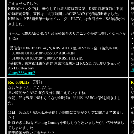
こえませんでした。
見
KBS1のバックでは、辛うじて台廣の時報前音楽、KBS1時報直前に中廣
の時報前音楽、直後は「北京時間」のCNR2の存在が確認出来ました。
品
KBS1の「KBS順天第一放送イムニダ。HLCY」は今回初めてSA確認が出
来ました。
う～ん、630のABC-4QNと台廣松嶺台のリスニング受信は難しくなったか
↓
も Orz
・
・
↓受信音↓ 630kHz ABC-4QN, KBS1-HLCY他 2022/06/17金 （編集02:00）
<
・00:00-01:00 0054’30“-0055’30“ ABC-4QN
※0
・01:00-02:00 0059’20“-0100’30“ KBS1-HLCY他
※
<受信地：東京都江東区新砂 東京湾荒川河口 RX:S11-783DPU (Narrow)
※0
ANT:Built-in bar>
.
./img/3534.mp3
Re: 630kHz
[天野]
R
なおたまさん、こんばんは。
早い時間からABC-4QN良好に聞こえていますね。
8
今朝、私は残業で帰れなくなり04時前に品川区でABC-4QNを聞きまし
東
た。
2
11日、0355より630kHzを受信した瞬間に英語がクリアに聞こえて来まし
A
た！
↓
04時過ぎにEarly Morning Countryを楽しもうと思いましたが、信号が落ち
・0
てしまいました。
<
若干韓国が浮いて来たかな？