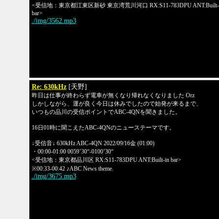
<受信地：東京都江東区新砂 東京湾荒川河口 RX:S11-783DPU ANT:Built-
bar>
./img/3562.mp3
Re: 630kHz
[天野]
昨日は仕事が終わらず電車が無くなり帰れなくなりました Orz
しかしながら、運が良く今日は休みでしたので始発が来るまで、
いつもの品川の受信ポイントでABC-4QNを聞きました。
16日01時に聞こえたABC-4QNのニューステーマです。
↓受信音↓ 630kHz ABC-4QN 2022/09/16金 (01:00)
・00:00-01:00 0059’30“-0100’30“
<受信地：東京都品川区 RX:S11-783DPU ANT:Built-in bar>
※00:33-00:42 ♪ABC News theme.
./img/3675.mp3