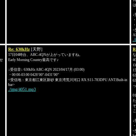
↓
・0
・0
<
AN
.
Re: 630kHz
[天野]
R
17日04時台、ABC-4QNが上がっていますね。
ませ
Early Morning Country最高です♪
4
↓受信音↓ 630kHz ABC-4QN 2023/04/17月 (03:00)
1
・00:00-03:00 0428’00“-0431’00“
6
<受信地：東京都江東区新砂 東京湾荒川河口 RX:S11-783DPU ANT:Built-in
6
bar>
./img/4051.mp3
0
そ
こ
↓
・0
<
ba