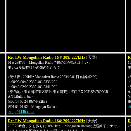
Re: LW Mongolian Radio 164/ 209/ 227kHz
[天野]
R
01日23時台、Mongolian Radioで鐘の音が流れました。
1
モンゴル版時計台の鐘の音かな？
↓受信音↓ 209kHz Mongolian Radio 2023/10/01日 (編集02:00)
↓
・00:00-00:40 2332’40“-2333’20“
・0
・00:40-02:00 2339’40“-2341’00“
<
AN
<受信地：東京都江東区新砂 東京湾荒川河口 RX:ICF-SW7600GR
ANT:Built-in bar>
※
※00:14-00:24 鐘の音(2回)
※
.
※01:01-01:02「Mongolyn Radio」
./img/4336.mp3
Re: LW Mongolian Radio 164/ 209/ 227kHz
[天野]
R
28日23時台、久し振りに209kHzで、Mongolian Radioの放送終了アナウン
2