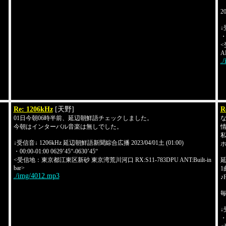
2
↓
・0
<
AN
.
Re: 1206kHz
[天野]
R
01日今朝06時半前、延辺朝鮮語チェックしました。
今朝はインターバル音楽は無しでした。
私
↓受信音↓ 1206kHz 延辺朝鮮語新聞綜合広播 2023/04/01土 (01:00)
・00:00-01:00 0629’45“-0630’45“
<受信地：東京都江東区新砂 東京湾荒川河口 RX:S11-783DPU ANT:Built-in
bar>
1
./img/4012.mp3
♪F
↓
・0