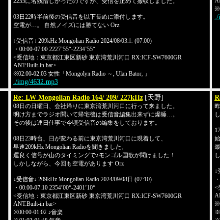
AN
2235に名残惜しかったのですが、受信を止めて撤収しました。
※
03日22時半前後の受信音を以下長めに添付します。
.
空電が…。 自然ノイズには勝てない Orz
↓受信音↓ 209kHz Mongolian Radio 2024/08/03土 (07:00)
・00:00-07:00 2227’55“-2234’55“
<受信地：東京都江東区新砂 東京湾荒川河口 RX:ICF-SW7600GR
ANT:Built-in bar>
※02:00-02:03 女性「Mongolyn Radio ～, Ulan Bator, 」
./img/4632.mp3
Re: LW Mongolian Radio 164/ 209/ 227kHz
[天野]
R
08日の日曜日、会社帰りに東京湾荒川河口に行って来ました。
明け方までラジオ聞いて帰宅後は受信音編集出来ずに爆睡…。
その後は連日仕事で今頃受信音の編集をしております。
1
08日23時台、日が変わる前に東京湾荒川河口に現着して、
早速209kHz Mongolian Radioを聞きました。
運良く信号が山のタイミングで♪モンゴル国歌が聞けました！
し
しかしながら、今回も空電があります Orz
↓
↓受信音↓ 209kHz Mongolian Radio 2024/09/08日 (07:10)
・0
・00:00-07:10 2354’00“-2401’10“
<
AN
<受信地：東京都江東区新砂 東京湾荒川河口 RX:ICF-SW7600GR
ANT:Built-in bar>
※
※00:00-01:02 ♪音楽
※