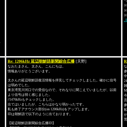
<
※
※0
※
.
>
Re: 1206kHz 延辺朝鮮語新聞綜合広播
[天野]
R
なおたまさん、太さん、こんにちは。
情報ありがとうございます。
参照
中
太さんの延辺朝鮮語復活情報を拝見してチェックしました。確かに信号
2
は弱めでした。
東京湾荒川河口での受信なので、それなりに聞こえていましたが、以前
M
より信号は弱く感じました。
//1476kHzもチェックしました。
出てはいましたが、こちらはかなり弱かったです。
参照
私も終了アナウンス部分(on 1206kHz)をアップします。
私
IDは朝鮮語で以下のように出ております。
荒
【延辺朝鮮語新聞綜合広播ID】