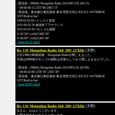
↓受信音↓ 209kHz Mongolian Radio 2023/06/11日 (06:15)
・00:00-06:15 2355’00-2401’15“
<受信地：東京都江東区新砂 東京湾荒川河口 RX:ICF-SW7600GR
ANT:Built-in bar>
※00:02-01:04 ♪インスト音楽
※01:08-02:58 放送終了アナウンス
※03:03-05:20 ♪モンゴル国歌
※-05:20* s/off@2400’20“
※-06:06* c/off@2401’06“
./img/4132.mp3
Re: LW Mongolian Radio 164/ 209/ 227kHz
[天野]
12日23時の時報前後、Mongolian Radioが聞こえました。
今回は00時前のモンゴル国歌は谷落ちしており聞こえませんでした。
↓受信音↓ 209kHz Mongolian Radio 2023/09/12火 (02:00)
・00:00-02:00 2259’30“-2301’30“
<受信地：東京都江東区新砂 東京湾荒川河口 RX:ICF-SW7600GR
ANT:Built-in bar>
./img/4295.mp3
Re: LW Mongolian Radio 164/ 209/ 227kHz
[天野]
太さん、おはようございます。