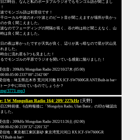
7日23時台、なんと私のポータブルラジオでもモンゴル語が聞こまし
た！
長波でモンゴル語は初受信です！
若干ローカル中波のオバケ波とのビート音が聞こえますが場所が良かっ
たのか良く聞こえました。
長波なのでフェーディングの間隔が長く、谷の時は殆ど聞こえなく、山
の時は良く聞こえました。
昨日の夜は寒かったですが天気が良く、辺りが真っ暗なので星が沢山見
られました。
3時台に流れ星を3つも見ました！
まるでモンゴルの平原でラジオを聞いている感覚に陥りました！
受信音↓ 209kHz Mongolian Radio 2022/10/27木 (05:00)
0:00-05:00 2337’00“-2342’00“
受信地：埼玉県志木市 荒川河川敷 RX:ICF-SW7600GR ANT:Built-in bar>
トーク中にID出ているのでしょうか？
/img/3771.mp3
e: LW Mongolian Radio 164/ 209/ 227kHz
[天野]
6日22時前後、6点時報後に「Mongolyn Radio, Ulan Bator」のIDが確認出
来ました。
受信音↓ 209kHz Mongolian Radio 2022/11/26土 (02:00)
0:00-02:00 2159’32“-2201’32“
受信地：東京都江東区新砂 東京湾荒川河口 RX:ICF-SW7600GR
T:Built-in bar>