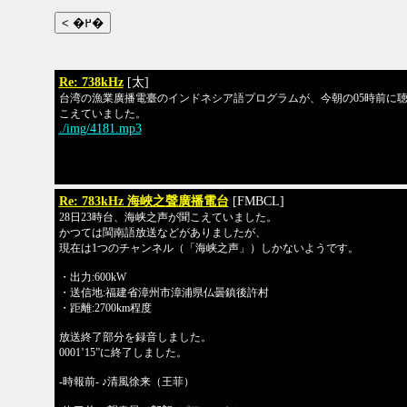
Re: 738kHz
[太]
台湾の漁業廣播電臺のインドネシア語プログラムが、今朝の05時前に
こえていました。
./img/4181.mp3
Re: 783kHz 海峽之聲廣播電台
[FMBCL]
28日23時台、海峡之声が聞こえていました。
かつては閩南語放送などがありましたが、
現在は1つのチャンネル（「海峡之声」）しかないようです。
・出力:600kW
・送信地:福建省漳州市漳浦県仏曇鎮後許村
・距離:2700km程度
放送終了部分を録音しました。
0001’15”に終了しました。
-時報前- ♪清風徐来（王菲）