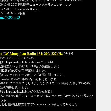
受信地：埼玉さいたま市野外 RX:S11-783DPU ANT:Built-in bar>
00:10-03:20 延辺朝鮮語ニュース総合放送エンディング
3:20-05:15 ♪Fairyland - Bandari.
05:15-06:00 ♪不明曲
/img/4096.mp3
e: LW Mongolian Radio 164/ 209/ 227kHz
[天野]
なおたまさん、こんにちは。
：https://radio.chobi.net/bbsmw/?res:3761
波雑談スレッドの21日23時台の受信音と共に
4日22時台の受信音拝聴致しました。
雑談スレッドのトークはモンゴル語に聞こえます。
ongolian Radioで間違いないと私は思います。
今年のESで中国局ではありましたが私はモンゴル語を受信している為、
言語の特徴は判ります。
：https://radio.chobi.net/VHF/?res:8#134
も209kHzを昨日の夜にローカル中波のオバケだらけだろうなと思いな
がらも、
川河川敷埼玉県志木市でMongolian Radioを狙ってみました。