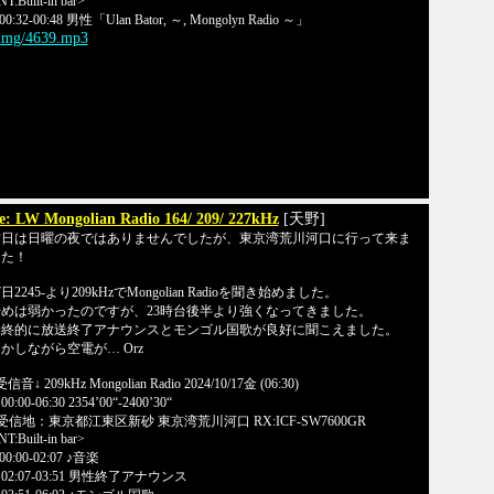
T:Built-in bar>
00:32-00:48 男性「Ulan Bator, ～, Mongolyn Radio ～」
/img/4639.mp3
e: LW Mongolian Radio 164/ 209/ 227kHz
[天野]
昨日は日曜の夜ではありませんでしたが、東京湾荒川河口に行って来ま
した！
7日2245-より209kHzでMongolian Radioを聞き始めました。
始めは弱かったのですが、23時台後半より強くなってきました。
最終的に放送終了アナウンスとモンゴル国歌が良好に聞こえました。
かしながら空電が… Orz
受信音↓ 209kHz Mongolian Radio 2024/10/17金 (06:30)
0:00-06:30 2354’00“-2400’30“
受信地：東京都江東区新砂 東京湾荒川河口 RX:ICF-SW7600GR
T:Built-in bar>
00:00-02:07 ♪音楽
02:07-03:51 男性終了アナウンス