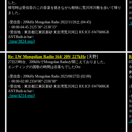
※
した。
帰宅時は受信音のこの音楽を聴きながら軽快に荒川河川敷を歩いて帰り
※0
ました。
※
※
↓受信音↓ 209kHz Mongolian Radio 2022/11/26土 (04:45)
.
・00:00-04:45 2125’30“-2130’15“
<受信地：東京都江東区新砂 東京湾荒川河口 RX:ICF-SW7600GR
ANT:Built-in bar>
>
./img/3824.mp3
Re: LW Mongolian Radio 164/ 209/ 227kHz
[天野]
R
27日23時台、209kHzでMongolian Radioが聞こえておりました。
0
エンディングの国歌の時間は谷落ちでしたOrz
今
参照
↓受信音↓ 209kHz Mongolian Radio 2023/08/27日 (02:00)
・00:00-02:00 2334’00“-2336’00“
<受信地：東京都江東区新砂 東京湾荒川河口 RX:ICF-SW7600GR
↓
ANT:Built-in bar>
・0
./img/4214.mp3
<
AN
※
※
※-
.