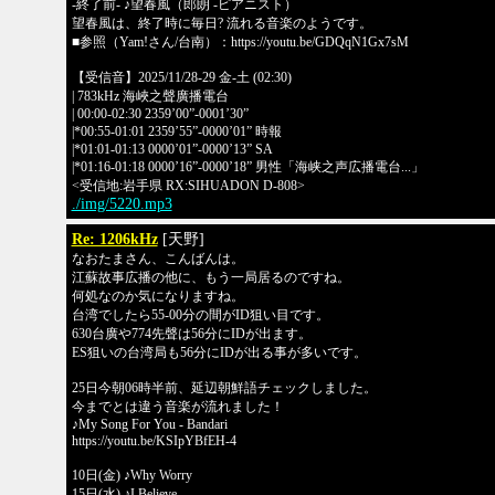
-終了前- ♪望春風（郎朗 -ピアニスト）
望春風は、終了時に毎日? 流れる音楽のようです。
■参照（Yam!さん/台南）：https://youtu.be/GDQqN1Gx7sM
【受信音】2025/11/28-29 金-土 (02:30)
| 783kHz 海峽之聲廣播電台
| 00:00-02:30 2359’00”-0001’30”
|*00:55-01:01 2359’55”-0000’01” 時報
|*01:01-01:13 0000’01”-0000’13” SA
|*01:16-01:18 0000’16”-0000’18” 男性「海峡之声広播電台...」
<受信地:岩手県 RX:SIHUADON D-808>
./img/5220.mp3
Re: 1206kHz
[天野]
なおたまさん、こんばんは。
江蘇故事広播の他に、もう一局居るのですね。
何処なのか気になりますね。
台湾でしたら55-00分の間がID狙い目です。
630台廣や774先聲は56分にIDが出ます。
ES狙いの台湾局も56分にIDが出る事が多いです。
25日今朝06時半前、延辺朝鮮語チェックしました。
今までとは違う音楽が流れました！
♪My Song For You - Bandari
https://youtu.be/KSIpYBfEH-4
10日(金) ♪Why Worry
15日(水) ♪I Believe