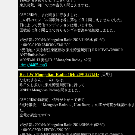
お聞き頂きありがとうございます。
東京湾荒川河口では本当良く聞こえますね。
08日23時台、また聞きに行きました。
この日のモンゴル国歌時は谷に落ちて良く聞こえませんでした。
日によって受信コンディションは違いますね。
国歌前は良く聞こえておりモンゴル音楽を堪能致しました。
↓受信音↓ 209kHz Mongolian Radio 2023/11/08水 (01:30)
・00:00-01:30 2340’00“-2341’30“
<受信地：東京都江東区新砂 東京湾荒川河口 RX:ICF-SW7600GR
ANT:Built-in bar>
※00:53-01:13 男性ID「Mongolyn Radio」×2回
./img/4405.mp3
Re: LW Mongolian Radio 164/ 209/ 227kHz
[天野]
なおたまさん、こんにちは。
昨日久し振りに東京湾荒川河口に行って
209kHz Mongolian Radioを聞きました。
03日22時の時報前、信号が上がって来て
6点時報後、「Mongolyn Radio ～, Ulan Bator, 」のIDが何度か確認出来
た。
空電が残念ですOrz
↓受信音↓ 209kHz Mongolian Radio 2024/08/03土 (02:30)
・00:00-02:30 2159’30“-2202’00“