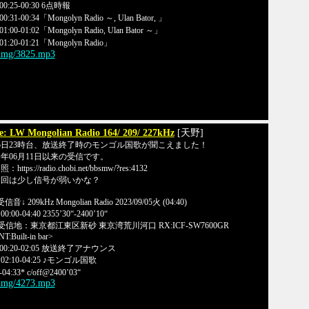
00:25-00:30 6点時報
0:31-00:34「Mongolyn Radio ～, Ulan Bator, 」
01:00-01:02「Mongolyn Radio, Ulan Bator ～」
01:20-01:21「Mongolyn Radio」
/img/3825.mp3
e: LW Mongolian Radio 164/ 209/ 227kHz
[天野]
5日23時台、放送終了時のモンゴル国歌が聞こえました！
年06月11日以来の受信です。
：https://radio.chobi.net/bbsmw/?res:4132
今回は少し信号が弱いかな？
受信音↓ 209kHz Mongolian Radio 2023/09/05火 (04:40)
0:00-04:40 2355’30“-2400’10“
受信地：東京都江東区新砂 東京湾荒川河口 RX:ICF-SW7600GR
T:Built-in bar>
00:20-02:05 放送終了アナウンス
02:10-04:25 ♪モンゴル国歌
04:33* c/off@2400’03“
/img/4273.mp3