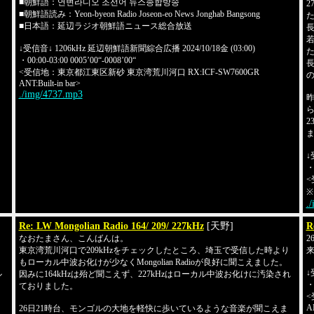
■朝鮮語：연변라디오 조선어 뉴스종합방송
2
■朝鮮語読み：Yeon-byeon Radio Joseon-eo News Jonghab Bangsong
■日本語：延辺ラジオ朝鮮語ニュース総合放送
↓受信音↓ 1206kHz 延辺朝鮮語新聞綜合広播 2024/10/18金 (03:00)
・00:00-03:00 0005’00“-0008’00“
<受信地：東京都江東区新砂 東京湾荒川河口 RX:ICF-SW7600GR
ANT:Built-in bar>
./img/4737.mp3
2
↓
・0
<
※
.
Re: LW Mongolian Radio 164/ 209/ 227kHz
[天野]
R
なおたまさん、こんばんは。
2
東京湾荒川河口で209kHzをチェックしたところ、埼玉で受信した時より
もローカル中波お化けが少なくMongolian Radioが良好に聞こえました。
↓
ル
因みに164kHzは殆ど聞こえず、227kHzはローカル中波お化けに汚染され
・0
ておりました。
<
AN
26日21時台、モンゴルの大地を軽快に歩いているような音楽が聞こえま