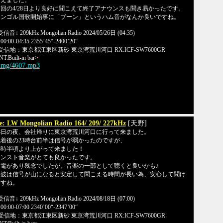
こえました。
回の4/28日より良好に聞こえて終了アナウンスも聞き易かったです。
モンゴル国歌開始事に「ブーン」というハム音がなんか良いですね。
受信音↓ 209kHz Mongolian Radio 2024/05/26日 (04:35)
0:00-04:35 2355’45“-2400’20“
受信地：東京都江東区新砂 東京湾荒川河口 RX:ICF-SW7600GR
T:Built-in bar>
/img/4607.mp3
e: LW Mongolian Radio 164/ 209/ 227kHz
[天野]
18日の夜、会社帰りに東京湾荒川河口に行って来ました。
着後の23時台前半は信号が弱かったのですが、
3時半頃より上がって来ました！
インスト音楽がとても良かったです。
空電があり残念でしたが、音楽の一部として聴くと良いかも♪
長波は信号が山になると安定して聞こえる時間が長い為、安心して聞け
ますね。
受信音↓ 209kHz Mongolian Radio 2024/08/18日 (07:00)
0:00-07:00 2340’00“-2347’00“
受信地：東京都江東区新砂 東京湾荒川河口 RX:ICF-SW7600GR