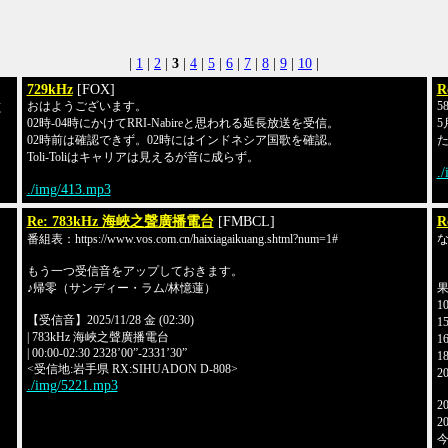
|
1
|
2
|
3
|
4
|
5
|
6
|
7
|
8
|
9
|
10
|
729kHz
[FOX]
R
おはようございます。
5
聴
02時-04時にかけてRRI-Nabireと思われる延長放送を受信。
5
02時前は確認できず。02時にはインドネシア国歌を確認。
Toli-Toliはキャリアは見えるが音に成らず。
.
./img/413.mp3
Re: 783kHz 海峽之聲廣播電台
[FMBCL]
R
番組表：https://www.vos.com.cn/haixiagaikuang.shtml?num=1#
2
もう一つ受信音をアップしておきます。
♪帰零（サンディー・ラム/林憶蓮）
1
【受信音】2025/11/28 金 (02:30)
15
| 783kHz 海峽之聲廣播電台
1
| 00:00-02:30 2328’00”-2331’30”
18
<受信地:岩手県 RX:SIHUADON D-808>
2
./img/5221.mp3
2
2