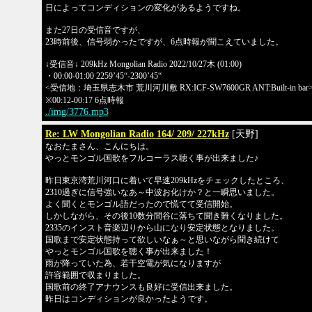
日によってコンディションの変化があるようですね。
また27日の受信音ですが、
23時前後、信号弱かったですが、6点時報が聞こえていました。
↓受信音↓ 209kHz Mongolian Radio 2022/10/27木 (01:00)
・00:00-01:00 2259’45“-2300’45“
<受信地：埼玉県志木市 荒川河川敷 RX:ICF-SW7600GR ANT:Built-in bar
※00:12-00:17 6点時報
./img/3776.mp3
Re: LW Mongolian Radio 164/ 209/ 227kHz
[天野]
なおたまさん、こんにちは。
やっとモンゴル国歌をフルコーラス聴く事が出来ました♪
昨日東京湾荒川河口に着いて早速209kHzをチェックしたところ、
2310過ぎに信号強いなあ～中波お化けか？と一瞬思いました。
よく聞くとモンゴル語だったので慌てて受信開始。
しかしながら、その後10数分間谷に落ちて聞き難くなりました。
2335のインスト音楽辺りから山になり安定状態となりました。
国歌まで安定状態持って欲しいなぁ～と思いながら聞き続けて
やっとモンゴル国歌を聴く事が出来ました！
雨が降っていた為、若干空電が気になりますが
許容範囲で収まりました。
国歌前の終了アナウンスも良好に受信出来ました。
昨日はコンディションが良かったようです。