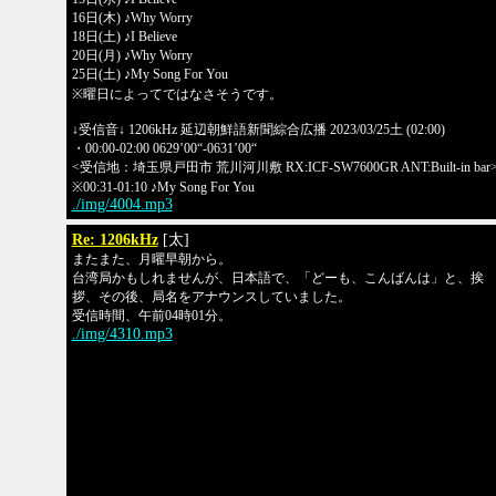
16日(木) ♪Why Worry
18日(土) ♪I Believe
20日(月) ♪Why Worry
25日(土) ♪My Song For You
※曜日によってではなさそうです。
↓受信音↓ 1206kHz 延辺朝鮮語新聞綜合広播 2023/03/25土 (02:00)
・00:00-02:00 0629’00“-0631’00“
<受信地：埼玉県戸田市 荒川河川敷 RX:ICF-SW7600GR ANT:Built-in bar
※00:31-01:10 ♪My Song For You
./img/4004.mp3
Re: 1206kHz
[太]
またまた、月曜早朝から。
台湾局かもしれませんが、日本語で、「どーも、こんばんは」と、挨
拶、その後、局名をアナウンスしていました。
受信時間、午前04時01分。
./img/4310.mp3