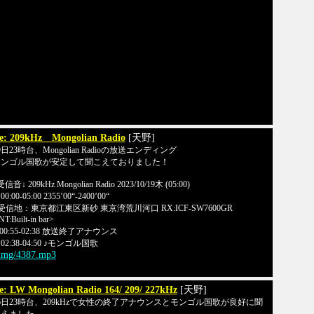
e: 209kHz Mongolian Radio
[天野]
9日23時台、Mongolian Radioの放送エンディング
モンゴル国歌が安定して聞こえておりました！
受信音↓ 209kHz Mongolian Radio 2023/10/19木 (05:00)
0:00-05:00 2355’00“-2400’00“
受信地：東京都江東区新砂 東京湾荒川河口 RX:ICF-SW7600GR
T:Built-in bar>
00:55-02:38 放送終了アナウンス
02:38-04:50 ♪モンゴル国歌
/img/4387.mp3
e: LW Mongolian Radio 164/ 209/ 227kHz
[天野]
6日23時台、209kHzで女性の終了アナウンスとモンゴル国歌が良好に聞