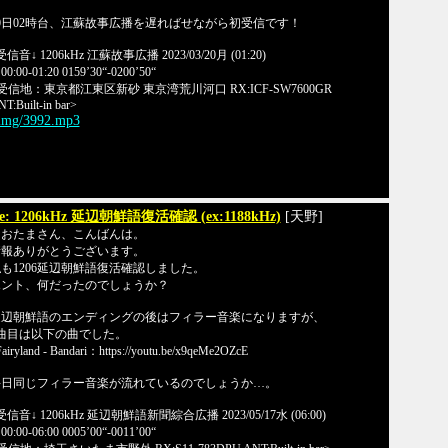
0日02時台、江蘇故事広播を遅ればせながら初受信です！
受信音↓ 1206kHz 江蘇故事広播 2023/03/20月 (01:20)
0:00-01:20 0159’30“-0200’50“
受信地：東京都江東区新砂 東京湾荒川河口 RX:ICF-SW7600GR
T:Built-in bar>
/img/3992.mp3
e: 1206kHz 延辺朝鮮語復活確認 (ex:1188kHz)
[天野]
なおたまさん、こんばんは。
情報ありがとうございます。
も1206延辺朝鮮語復活確認しました。
ホント、何だったのでしょうか？
延辺朝鮮語のエンディングの後はフィラー音楽になりますが、
曲目は以下の曲でした。
airyland - Bandari：https://youtu.be/x9qeMe2OZcE
毎日同じフィラー音楽が流れているのでしょうか…。
受信音↓ 1206kHz 延辺朝鮮語新聞綜合広播 2023/05/17水 (06:00)
0:00-06:00 0005’00“-0011’00“