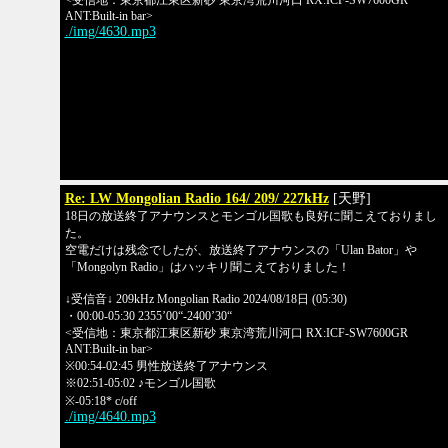
<受信地：東京都江東区新砂 東京湾荒川河口 RX:ICF-SW7600GR
ANT:Built-in bar>
./img/4630.mp3
Re: LW Mongolian Radio 164/ 209/ 227kHz
[天野]
18日の放送終了アナウンスとモンゴル国歌も良好に聞こえておりまし
た。
空電だけは残念でしたが、放送終了アナウンスの「Ulan Bator」や
「Mongolyn Radio」はハッキリ聞こえておりました！
↓受信音↓ 209kHz Mongolian Radio 2024/08/18日 (05:30)
・00:00-05:30 2355’00“-2400’30“
<受信地：東京都江東区新砂 東京湾荒川河口 RX:ICF-SW7600GR
ANT:Built-in bar>
※00:54-02:45 男性放送終了アナウンス
※02:51-05:02 ♪モンゴル国歌
※-05:18* c/off
./img/4640.mp3