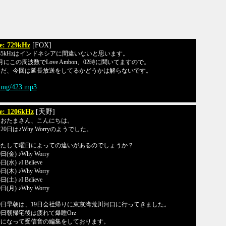
e: 729kHz
[FOX]
85kHzはインドネシアに間違いないと思います。
月にこの周波数でLove Ambon、02時に聞いてますので。
ただ、今回は延長放送をしてるかどうかは解らないです。
/img/423.mp3
e: 1206kHz
[天野]
なおたまさん、こんにちは。
0日は♪Why Worryのようでした。
果たして曜日によっての違いがあるのでしょうか？
0日(金) ♪Why Worry
日(水) ♪I Believe
6日(木) ♪Why Worry
日(土) ♪I Believe
0日(月) ♪Why Worry
0日早朝は、19日会社帰りに東京湾荒川河口に行ってきました。
0日朝帰宅後は疲れて爆睡Orz
今になって受信音の編集をしております。