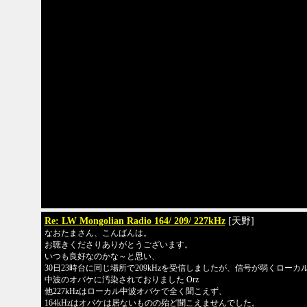
Re: LW Mongolian Radio 164/ 209/ 227kHz
[天野]
なおたまさん、こんばんは。
お聴きくださりありがとうございます。
いつも良好なのかな～と思い、
30日23時台に同じ場所で209kHzを受信しましたが、信号が弱くローカ
中波のオバケに汚染されておりました Orz
他227kHzはローカル中波オバケで全く聞こえず、
164kHzはオバケは居ないものの殆ど聞こえませんでした。