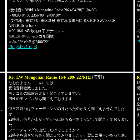
スとモンゴル国歌が辛うじて聞こえておりました。
前
↓受信音↓ 209kHz Mongolian Radio 2024/04/28日 (04:30)
・00:00-04:30 2356’00“-2400’30“
<受信地：東京都江東区新砂 東京湾荒川河口 RX:ICF-SW7600GR
↓
ANT:Built-in bar>
・0
※00:18-01:45 放送終了アナウンス
<
※01:51-04:03 モンゴル国歌
AN
.
※-04:22* c/off @2400’22“
./img/4571.mp3
Re: LW Mongolian Radio 164/ 209/ 227kHz
[天野]
R
なおたまさん、こんにちは。
受信音拝聴致しました。
現
モンゴルの民族音楽良く聞こえていますね。
2
男性のモンゴル語も聞こえております。
まし
03日21時台はフェーディングの谷だったのか良く聞こえませんでした
が、
22時台、信号が上がってからは落ちる事無く安定して聞こえておりまし
た。
↓
フェーディングの山だったのでしょうか？
・0
22時半を過ぎても良く聞こえておりましたが、翌日に用事があった為、
<