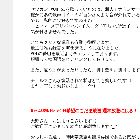
セウカン VOH SJを歌っていたのは、新人アナウンサ
確かにあの歌声はイ・ミギョンさんより音が外れている
でも、私的には好きですねぇ♪♭
「ヒマネ メアリパンソンイムニダ VOH」の所はイ・
気が付きませんでした。
とてもクリアな録音も有難う御座います。
最近は私も録音をUP出来るようになりました。
VOFの番組を最近よくチェックしております。
頑張って韓国語をヒアリングしております。
また、違う所があったりしたら、御手数をお掛けしますが
チョルスさんが復活されて私はとても嬉しいです!!!
また、宜しくお願いします (^^)
Re: 4885kHz VOH希望のこだま放送 通常放送に戻る！
天野さん、おはようございます:)
ご歓迎下さいまして本当に感謝致します^_^
おっしゃる通り、時間帯変更も復帰要因であると気がし