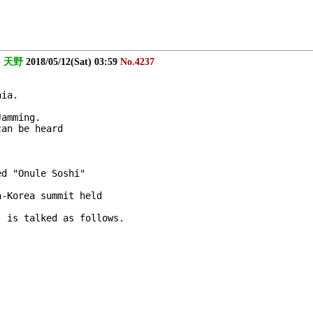
-
天野
2018/05/12(Sat) 03:59
No.4237
nia.
Jamming.
can be heard 
ed "Onule Soshi" 
a-Korea summit held 
) is talked as follows.