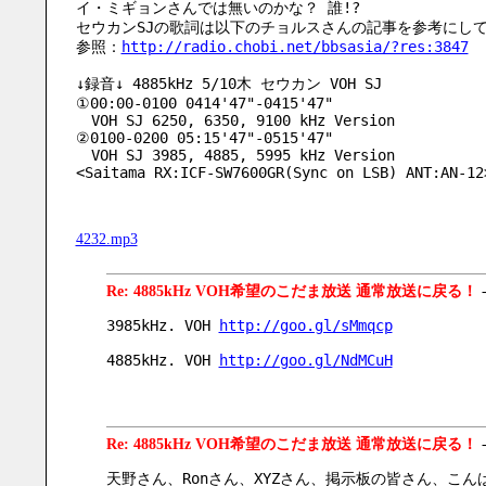
イ・ミギョンさんでは無いのかな？ 誰!?
セウカンSJの歌詞は以下のチョルスさんの記事を参考にし
参照：
http://radio.chobi.net/bbsasia/?res:3847
↓録音↓ 4885kHz 5/10木 セウカン VOH SJ
①00:00-0100 0414'47"-0415'47"
　VOH SJ 6250, 6350, 9100 kHz Version
②0100-0200 05:15'47"-0515'47"
　VOH SJ 3985, 4885, 5995 kHz Version
<Saitama RX:ICF-SW7600GR(Sync on LSB) ANT:AN-12
4232.mp3
Re: 4885kHz VOH希望のこだま放送 通常放送に戻る！
3985kHz. VOH 
http://goo.gl/sMmqcp
4885kHz. VOH 
http://goo.gl/NdMCuH
Re: 4885kHz VOH希望のこだま放送 通常放送に戻る！
天野さん、Ronさん、XYZさん、掲示板の皆さん、こん