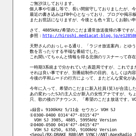
ご無沙汰しております。
個人事や引越し等で、長い間留守しておりましたが、今
最近の書き込みはFB中心となっており、ブログや掲示
またお世話になりますが、今後とも色々宜しくお願い申
さて、4885kHz/希望のこだま通常放送復帰の事です
参照：
http://hiroshi.mediacat-blog.jp/e12858
天野さんのおっしゃる通り、「ラジオ放送案内」とゆう番
数を言ったりする半端な番組でした。
これ聞いてちゃんと情報を得る北側のリスナーって存在
一時期3系統まで分かれていた表題局ですが、これでま
それは良い事ですが、別番組制作の目的、もしくは内容
今後の平和ムードの行方によって、またどんな変化があ
今年に入って、希望のこだまに新入社員(笑)が合流し
あの変わったSJの主人公が新入の女性アナですが、ち
只、歌の後のアナウンス、「希望のこだま放送です。V
↓録音↓ 9100kHz 5/11金 セウカン VOH SJ
①0300-0400 0314'47"-0315'47"
　VOH SJ 3985, 4885, 5995kHz Version
②0400-0500 0414'47"-0415'47"
　VOH SJ 6250, 6350, 9100kHz Version
<Seoul/RX:DRAKE R8B(AM SYNC)/ANT:ApexRadio 