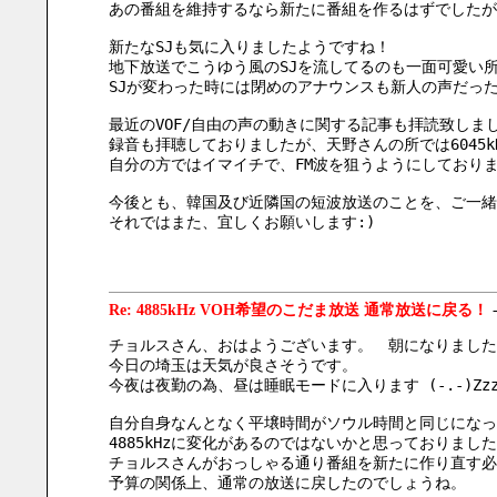
あの番組を維持するなら新たに番組を作るはずでしたが
新たなSJも気に入りましたようですね！
地下放送でこうゆう風のSJを流してるのも一面可愛い所
SJが変わった時には閉めのアナウンスも新人の声だっ
最近のVOF/自由の声の動きに関する記事も拝読致しま
録音も拝聴しておりましたが、天野さんの所では6045k
自分の方ではイマイチで、FM波を狙うようにしており
今後とも、韓国及び近隣国の短波放送のことを、ご一緒
それではまた、宜しくお願いします:)
Re: 4885kHz VOH希望のこだま放送 通常放送に戻る！
チョルスさん、おはようございます。　朝になりました
今日の埼玉は天気が良さそうです。
今夜は夜勤の為、昼は睡眠モードに入ります (-.-)Zz
自分自身なんとなく平壌時間がソウル時間と同じになっ
4885kHzに変化があるのではないかと思っておりまし
チョルスさんがおっしゃる通り番組を新たに作り直す必
予算の関係上、通常の放送に戻したのでしょうね。