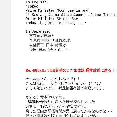
In English:
"Tokyo. 
Prime Minister Moon Jae-in and 
Li Keqiang China State Council Prime Minist
Prime Minister Shinzo Abe, 
Today they met in Japan, ..."
In Japanese:
「文在寅大統領と
　李克強 中国 国務院総理、
　安部晋三 日本 総理が
　今日 日本で会って、～」
Re: 4885kHz VOH希望のこだま放送 通常放送に戻る！
チョルスさん、お久しぶりです！
こんばんは。 お待ちしておりました (^-^)/
とても嬉しいです。補足情報有難う御座います。
さすが、青木OMですね。
4885kHzが通常に戻った日が絞られました。
5/9 or 10のどちらかが確実ですね。
戻った理由は平壌時間か元に戻ったからなのかな～？
誤った周波数や時間を紹介していましたが…。