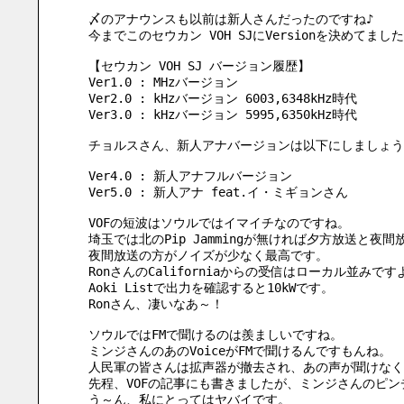
〆のアナウンスも以前は新人さんだったのですね♪
今までこのセウカン VOH SJにVersionを決めてまし
【セウカン VOH SJ バージョン履歴】
Ver1.0 : MHzバージョン
Ver2.0 : kHzバージョン 6003,6348kHz時代
Ver3.0 : kHzバージョン 5995,6350kHz時代
チョルスさん、新人アナバージョンは以下にしましょう
Ver4.0 : 新人アナフルバージョン
Ver5.0 : 新人アナ feat.イ・ミギョンさん
VOFの短波はソウルではイマイチなのですね。
埼玉では北のPip Jammingが無ければ夕方放送と夜
夜間放送の方がノイズが少なく最高です。
RonさんのCaliforniaからの受信はローカル並みです
Aoki Listで出力を確認すると10kWです。
Ronさん、凄いなあ～！
ソウルではFMで聞けるのは羨ましいですね。
ミンジさんのあのVoiceがFMで聞けるんですもんね。
人民軍の皆さんは拡声器が撤去され、あの声が聞けなく
先程、VOFの記事にも書きましたが、ミンジさんのピ
う～ん、私にとってはヤバイです。