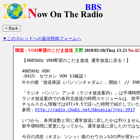
▼このスレッドへの返信投稿フォームへ
韓国：VOH希望のこだま放送
天野
2018/05/10(Thu) 13:23
No.42
【4885kHz VOH希望のこだま放送 通常放送に戻る！】
4885kHz VOH
-0415- セウカン VOH SJ確認！
※その後「放送座談（パンソンチャダム）」開始！ // 3985
「ラジオ バンソン アンネ（ラジオ放送案内）」は平壌時
ラジオ放送案内での各対北放送の時間スケジュールは、前平
チョルスさん情報ではUTC+9.5で誤った時間で紹介してい
参照：
http://radio.chobi.net/bbsasia/?res:3917
いつから、各周波数と同じ通常放送に戻したかは判りません
新平壌時間に変更になってから、通常放送に戻したのではな
今日の消息（オヌレ ソシッ）後のセウカンSJの声が変わっ