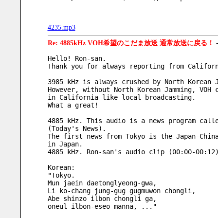
4235.mp3
Re: 4885kHz VOH希望のこだま放送 通常放送に戻る！
Hello! Ron-san.
Thank you for always reporting from Califor
3985 kHz is always crushed by North Korean 
However, without North Korean Jamming, VOH 
in California like local broadcasting.
What a great!
4885 kHz. This audio is a news program call
(Today's News).
The first news from Tokyo is the Japan-Chin
in Japan.
4885 kHz. Ron-san's audio clip (00:00-00:12
Korean:
"Tokyo. 
Mun jaein daetonglyeong-gwa, 
Li ko-chang jung-gug gugmuwon chongli, 
Abe shinzo ilbon chongli ga, 
oneul ilbon-eseo manna, ..."