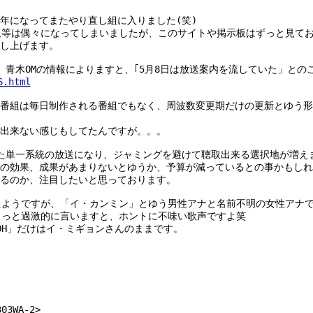
年になってまたやり直し組に入りました(笑)
板等は偶々になってしまいましたが、このサイトや掲示板はずっと見て
し上げます。
が、青木OMの情報によりますと、｢5月8日は放送案内を流していた」とのこ
6.html
組は毎日制作される番組でもなく、周波数変更期だけの更新とゆう形でしたが
出来ない感じもしてたんですが。。。
た単一系統の放送になり、ジャミングを避けて聴取出来る選択地が増え
の効果、成果があまりないとゆうか、予算が減っているとの事かもしれ
るのか、注目したいと思っております。
たようですが、「イ・カンミン」とゆう男性アナと名前不明の女性アナ
ょっと過激的に言いますと、ホントに不味い歌声ですよ笑
OH」だけはイ・ミギョンさんのままです。
303WA-2>