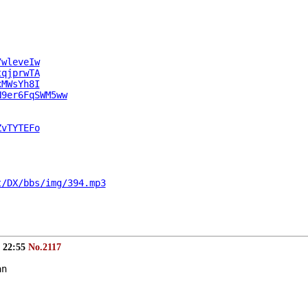
7wleveIw
tqjprwTA
xMWsYh8I
N9er6FqSWM5ww
ZvTYTEFo
t/DX/bbs/img/394.mp3
) 22:55
No.2117
an