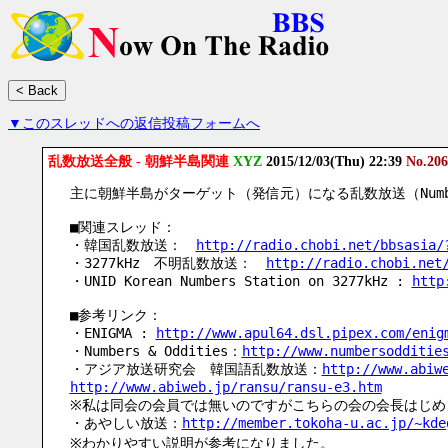
▼このスレッドへの返信投稿フォームへ
乱数放送全般 - 朝鮮半島関連
XYZ
2015/12/03(Thu) 22:39
No.206
主に朝鮮半島がターゲット（発信元）になる乱数放送（Numbe
■関連スレッド：
・韓国乱数放送：　
http://radio.chobi.net/bbsasia/
・3277kHz　不明乱数放送：　
http://radio.chobi.net
・UNID Korean Numbers Station on 3277kHz : 
http
■参考リンク：
・ENIGMA : 
http://www.apul64.dsl.pipex.com/enig
・Numbers & Oddities：
http://www.numbersodditie
・アジア放送研究会　韓国語乱数放送：
http://www.abiw
http://www.abiweb.jp/ransu/ransu-e3.htm
※私は同会の会員では無いのですがこちらの会の会長はじめ
・あやしい放送：
http://member.tokoha-u.ac.jp/~kde
※わかりやすい説明が参考になりました。