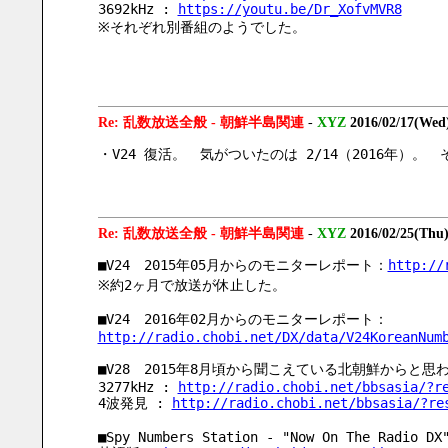
3692kHz : 
https://youtu.be/Dr_XofvMVR8
※それぞれ別番組のようでした。
Re: 乱数放送全般 - 朝鮮半島関連
-
XYZ
2016/02/17(Wed
・V24 復活。　気がついたのは 2/14（2016年）
Re: 乱数放送全般 - 朝鮮半島関連
-
XYZ
2016/02/25(Thu
■V24　2015年05月からのモニターレポート：
http://
※約2ヶ月で放送が休止した。
■V24　2016年02月からのモニターレポート：
http://radio.chobi.net/DX/data/V24KoreanNum
■V28　2015年8月頃から聞こえている北朝鮮から
3277kHz : 
http://radio.chobi.net/bbsasia/?r
4波発見 : 
http://radio.chobi.net/bbsasia/?re
■Spy Numbers Station - "Now On The Radio DX