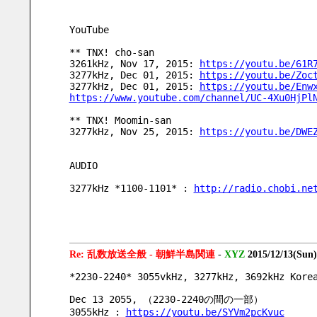
YouTube
** TNX! cho-san
3261kHz, Nov 17, 2015: 
https://youtu.be/61R
3277kHz, Dec 01, 2015: 
https://youtu.be/Zoc
3277kHz, Dec 01, 2015: 
https://youtu.be/Enw
https://www.youtube.com/channel/UC-4Xu0HjPl
** TNX! Moomin-san
3277kHz, Nov 25, 2015: 
https://youtu.be/DWE
AUDIO
3277kHz *1100-1101* : 
http://radio.chobi.ne
Re: 乱数放送全般 - 朝鮮半島関連
-
XYZ
2015/12/13(Sun
*2230-2240* 3055vkHz, 3277kHz, 3692kHz Kore
Dec 13 2055, （2230-2240の間の一部）
3055kHz : 
https://youtu.be/SYVm2pcKvuc