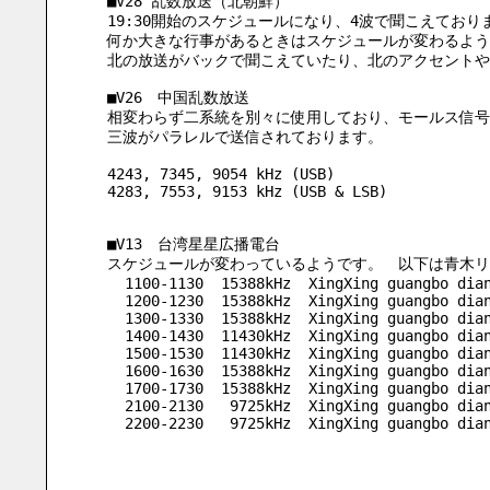
■V28 乱数放送（北朝鮮）
19:30開始のスケジュールになり、4波で聞こえており
何か大きな行事があるときはスケジュールが変わるよう
北の放送がバックで聞こえていたり、北のアクセントや
■V26　中国乱数放送
相変わらず二系統を別々に使用しており、モールス信号
三波がパラレルで送信されております。
4243, 7345, 9054 kHz (USB)
4283, 7553, 9153 kHz (USB & LSB)
■V13　台湾星星広播電台
スケジュールが変わっているようです。　以下は青木リ
  1100-1130  15388kHz  XingXing guangbo dia
  1200-1230  15388kHz  XingXing guangbo dia
  1300-1330  15388kHz  XingXing guangbo dia
  1400-1430  11430kHz  XingXing guangbo dia
  1500-1530  11430kHz  XingXing guangbo dia
  1600-1630  15388kHz  XingXing guangbo dia
  1700-1730  15388kHz  XingXing guangbo dia
  2100-2130   9725kHz  XingXing guangbo dia
  2200-2230   9725kHz  XingXing guangbo dia