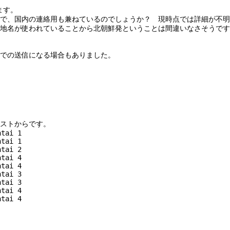
ます。
で、国内の連絡用も兼ねているのでしょうか？　現時点では詳細が不明
地名が使われていることから北朝鮮発ということは間違いなさそうです
での送信になる場合もありました。
ストからです。
ntai 1
ntai 1
ntai 2
ntai 4
ntai 4
ntai 3
ntai 3
ntai 4
ntai 4