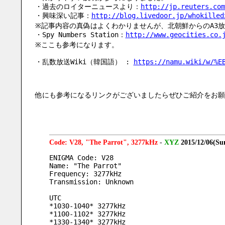
・過去のロイターニュースより：
http://jp.reuters.com
・興味深い記事：
http://blog.livedoor.jp/whokilled
※記事内容の真偽はよくわかりませんが、北朝鮮からのA3
・Spy Numbers Station：
http://www.geocities.co.
※ここも参考になります。
・乱数放送Wiki（韓国語） : 
https://namu.wiki/w/%E
他にも参考になるリンクがございましたらぜひご紹介をお願
Code: V28, "The Parrot", 3277kHz
-
XYZ
2015/12/06(Su
ENIGMA Code: V28
Name: "The Parrot"
Frequency: 3277kHz
Transmission: Unknown
UTC
*1030-1040* 3277kHz
*1100-1102* 3277kHz
*1330-1340* 3277kHz