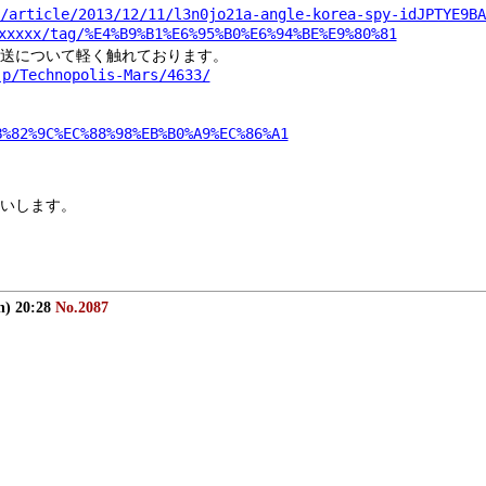
/article/2013/12/11/l3n0jo21a-angle-korea-spy-idJPTYE9BA
xxxxx/tag/%E4%B9%B1%E6%95%B0%E6%94%BE%E9%80%81
放送について軽く触れております。
jp/Technopolis-Mars/4633/
B%82%9C%EC%88%98%EB%B0%A9%EC%86%A1
いします。
n) 20:28
No.2087