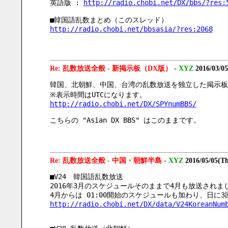
英語版 : 
http://radio.chobi.net/DX/bbs/?res:
■韓国語乱数まとめ（このスレッド）
http://radio.chobi.net/bbsasia/?res:2068
Re: 乱数放送全般 - 新掲示板（DX版）
-
XYZ
2016/03/05
韓国、北朝鮮、中国、台湾の乱数放送を独立した掲示板
※表示時間はUTCになります。
http://radio.chobi.net/DX/SPYnumBBS/
こちらの "Asian DX BBS" はこのままです。
Re: 乱数放送全般 - 中国・朝鮮半島
-
XYZ
2016/05/05(T
■V24　韓国語乱数放送
2016年3月のスケジュールそのままで4月も放送されま
4月からは 01:00開始のスケジュールも加わり、日に
http://radio.chobi.net/DX/data/V24KoreanNum