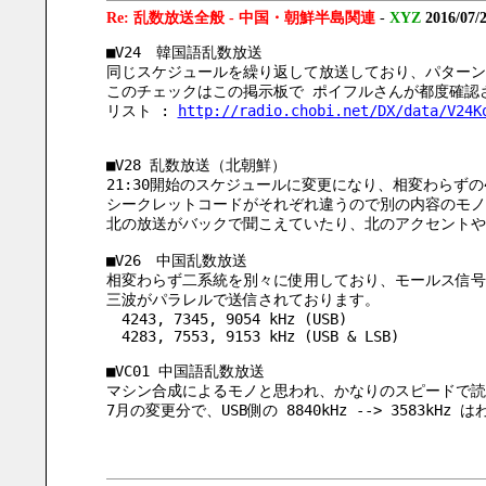
Re: 乱数放送全般 - 中国・朝鮮半島関連
-
XYZ
2016/07/
■V24　韓国語乱数放送
同じスケジュールを繰り返して放送しており、パターン
このチェックはこの掲示板で ポイフルさんが都度確認
リスト : 
http://radio.chobi.net/DX/data/V24K
■V28 乱数放送（北朝鮮）
21:30開始のスケジュールに変更になり、相変わらず
シークレットコードがそれぞれ違うので別の内容のモノ
北の放送がバックで聞こえていたり、北のアクセントや
■V26　中国乱数放送
相変わらず二系統を別々に使用しており、モールス信号
三波がパラレルで送信されております。
　4243, 7345, 9054 kHz (USB)
　4283, 7553, 9153 kHz (USB & LSB)
■VC01 中国語乱数放送
マシン合成によるモノと思われ、かなりのスピードで読
7月の変更分で、USB側の 8840kHz --> 3583