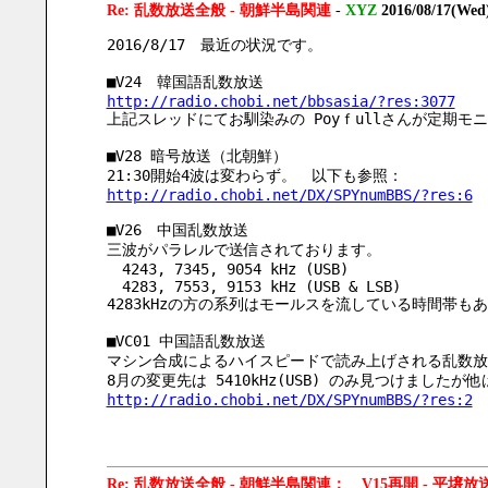
Re: 乱数放送全般 - 朝鮮半島関連
-
XYZ
2016/08/17(Wed
2016/8/17　最近の状況です。
■V24　韓国語乱数放送
http://radio.chobi.net/bbsasia/?res:3077
上記スレッドにてお馴染みの Poyｆullさんが定期
■V28 暗号放送（北朝鮮）
21:30開始4波は変わらず。　以下も参照：
http://radio.chobi.net/DX/SPYnumBBS/?res:6
■V26　中国乱数放送
三波がパラレルで送信されております。
　4243, 7345, 9054 kHz (USB)
　4283, 7553, 9153 kHz (USB & LSB)
4283kHzの方の系列はモールスを流している時間帯も
■VC01 中国語乱数放送
マシン合成によるハイスピードで読み上げされる乱数放
8月の変更先は 5410kHz(USB) のみ見つけま
http://radio.chobi.net/DX/SPYnumBBS/?res:2
Re: 乱数放送全般 - 朝鮮半島関連： V15再開 - 平