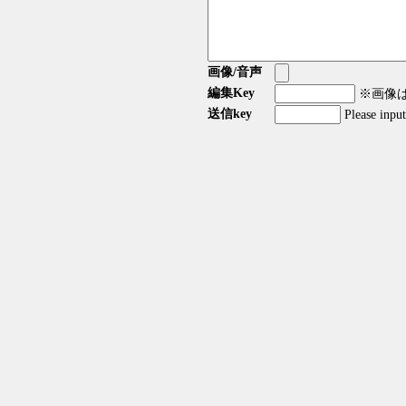
画像/音声
編集Key
※画像はG
送信key
Please inpu