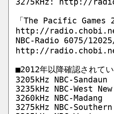
3275kHz: http://radi
「The Pacific Games
http://radio.chobi.n
NBC-Radio 6075/1202
http://radio.chobi.n
■2012年以降確認されて
3205kHz NBC-Sandaun
3235kHz NBC-West New
3260kHz NBC-Madang
3275kHz NBC-Southern