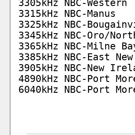
3305kHz NBC-Western
3315kHz NBC-Manus
3325kHz NBC-Bougainv
3345kHz NBC-Oro/Nort
3365kHz NBC-Milne Ba
3385kHz NBC-East New
3905kHz NBC-New Irel
4890kHz NBC-Port Mor
6040kHz NBC-Port Mor