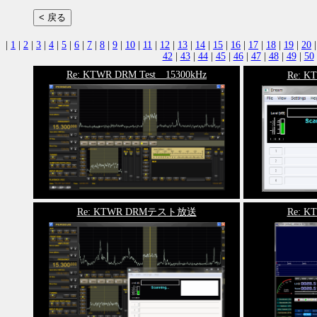
|
1
|
2
|
3
|
4
|
5
|
6
|
7
|
8
|
9
|
10
|
11
|
12
|
13
|
14
|
15
|
16
|
17
|
18
|
19
|
20
42
|
43
|
44
|
45
|
46
|
47
|
48
|
49
|
50
Re: KTWR DRM Test 15300kHz
Re: 
Re: KTWR DRMテスト放送
Re: 