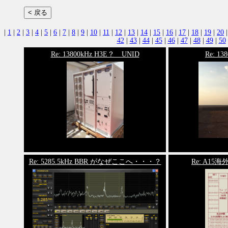
|
1
|
2
|
3
|
4
|
5
|
6
|
7
|
8
|
9
|
10
|
11
|
12
|
13
|
14
|
15
|
16
|
17
|
18
|
19
|
20
42
|
43
|
44
|
45
|
46
|
47
|
48
|
49
|
50
Re: 13800kHz H3E？ UNID
Re: 1
Re: 5285.5kHz BBR がなぜここへ・・・？
Re: A1