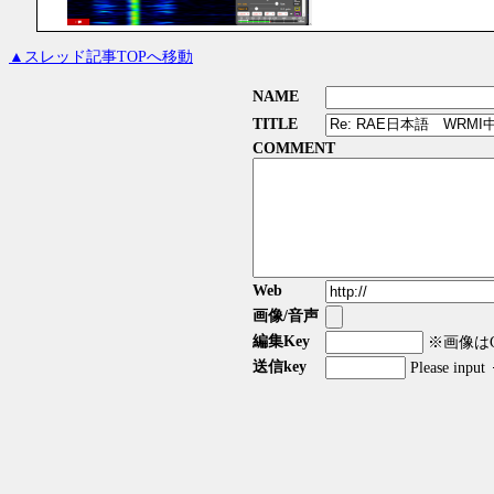
▲スレッド記事TOPへ移動
NAME
TITLE
COMMENT
Web
画像/音声
編集Key
※画像はGI
送信key
Please input