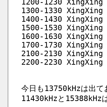
1200-1230 XingXing
1300-1330 XingXing
1400-1430 XingXing
1500-1530 XingXing
1600-1630 XingXing
1700-1730 XingXing
2100-2130 XingXing
2200-2230 XingXing
今日も13750kHzは出
11430kHzと15388