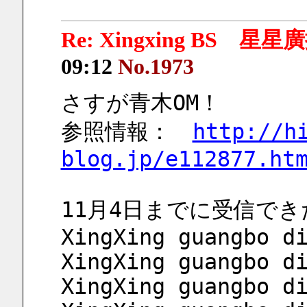
Re: Xingxing BS 星
09:12
No.1973
さすが青木OM！
参照情報：　
http://h
blog.jp/e112877.ht
11月4日までに受信でき
XingXing guangbo d
XingXing guangbo d
XingXing guangbo d