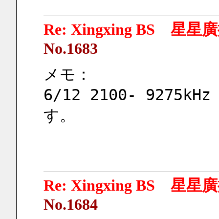
Re: Xingxing BS 星
No.1683
メモ：
6/12 2100- 927
す。
Re: Xingxing BS 星
No.1684