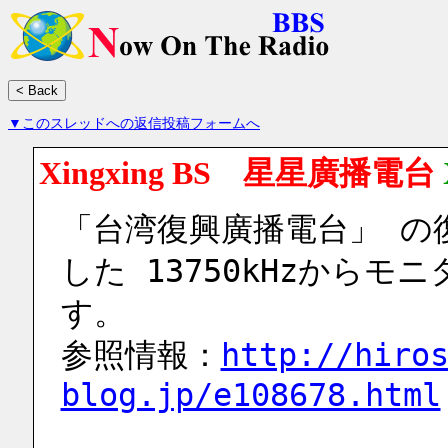
▼このスレッドへの返信投稿フォームへ
Xingxing BS 星星廣播電台
「台湾復興廣播電台」 の
した 13750kHzから
す。
参照情報：
http://hiro
blog.jp/e108678.html