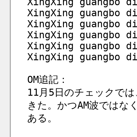
XingXing guangbo d
XingXing guangbo d
XingXing guangbo d
XingXing guangbo d
XingXing guangbo d
XingXing guangbo d
OM追記：
11月5日のチェックでは、0
きた。かつAM波ではなく
ある。