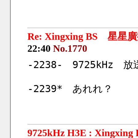
Re: Xingxing BS 星
22:40
No.1770
-2238-　9725kHz
-2239*　あれれ？
9725kHz H3E : Xing