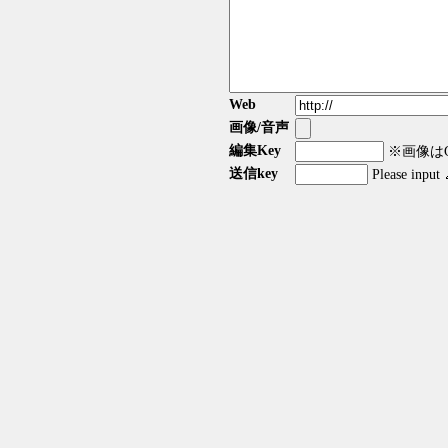
Web
画像/音声
編集Key
※画像はGI
送信key
Please input