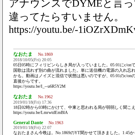
アナウンスでDYMEと言
違ってたらすいません。
https://youtu.be/-1iOZrXDm
なおたま
No.1869
2018/10/05(Fri) 20:05
05日05時にフィリピンらしき局が入っていました。05:01にc/on
国歌は流れず別の曲が流れました。単に送信機の電源の入れ忘
かも。動画はノイズと混信で状態は悪いのですが、05:01のc/on
直後からです。
https://youtu.be/I_--u6R5Y2M
なおたま
No.1962
2019/01/18(Fri) 17:36
18日02時から03時にかけて、中東と思われる局が弱弱しく聞こ
https://youtu.be/LmrwtdEmBlA
General Dante
No.1963
2019/01/18(Fri) 22:07
なおたまさん今晩は。No.1869のYT聞かせて頂きました。1