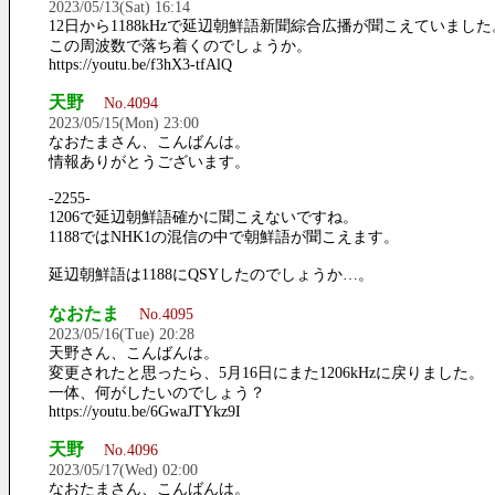
2023/05/13(Sat) 16:14
12日から1188kHzで延辺朝鮮語新聞綜合広播が聞こえていました
この周波数で落ち着くのでしょうか。
https://youtu.be/f3hX3-tfAlQ
天野
No.4094
2023/05/15(Mon) 23:00
なおたまさん、こんばんは。
情報ありがとうございます。
-2255-
1206で延辺朝鮮語確かに聞こえないですね。
1188ではNHK1の混信の中で朝鮮語が聞こえます。
延辺朝鮮語は1188にQSYしたのでしょうか…。
なおたま
No.4095
2023/05/16(Tue) 20:28
天野さん、こんばんは。
変更されたと思ったら、5月16日にまた1206kHzに戻りました。
一体、何がしたいのでしょう？
https://youtu.be/6GwaJTYkz9I
天野
No.4096
2023/05/17(Wed) 02:00
なおたまさん、こんばんは。