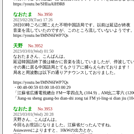
https://youtu.be/SHIiaAlH9R8
なおたま
No.3950
2023/02/28(Tue) 17:26
28日03時ごろに聞こえた不明中国語局です。以前は延辺が終夜
音楽を流していたのですが、このところ流していないようです
https://youtu.be/IMNN6IWP7Qs
天野
No.3952
2023/03/01(Wed) 01:50
なおたまさん、こんばんは。
延辺韓国語終了後は確かに音楽を流していましたが、停波して
その裏に居る中国語局とてもクリアに捕らえられております！
局名と周波数は以下の通りアナウンスしておりました。
https://youtu.be/IMNN6IWP7Qs
・00:48-00:59 03:00:18-03:00:29
「江蘇省広播電視總台 FM一零四点九 (104.9)，AM幺二零六 (1
「Jiang-su sheng guang-bo dian-shi zong tai FM yi-ling-si dian jiu (1
なおたま
No.3953
2023/03/01(Wed) 20:28
天野さん、こんばんは。
今回もお世話になりました。江蘇省だったんですね。
Asiawavesによりますと、10kWの出力とか。