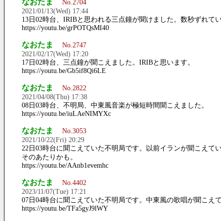
なおたま
No.2704
2021/01/13(Wed) 17:44
13日02時台、IRIBと思われる三点鐘が聞けました。数秒ずれて
https://youtu.be/grPOTQsMI40
なおたま
No.2747
2021/02/17(Wed) 17:20
17日02時台、三点鐘が聞こえました。IRIBと思います。
https://youtu.be/Gb5if8Qi6LE
なおたま
No.2822
2021/04/08(Thu) 17:38
08日03時台、不明局、中東風音楽が極短時間聞こえました。
https://youtu.be/iuLAeNIMYXc
なおたま
No.3053
2021/10/22(Fri) 20:29
22日03時台に聞こえていた不明局です。以前イランが聞こえて
そのあたりかも。
https://youtu.be/AAnb1evemhc
なおたま
No.4402
2023/11/07(Tue) 17:21
07日04時台に聞こえていた不明局です。中東風の歌唱が聞こえ
https://youtu.be/TFa5gyJ9lWY