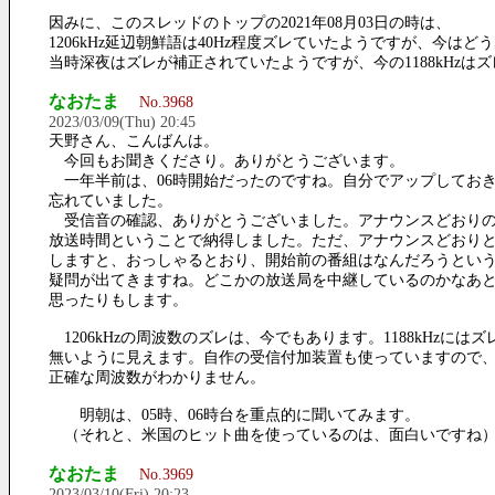
因みに、このスレッドのトップの2021年08月03日の時は、
1206kHz延辺朝鮮語は40Hz程度ズレていたようですが、今は
当時深夜はズレが補正されていたようですが、今の1188kHzは
なおたま
No.3968
2023/03/09(Thu) 20:45
天野さん、こんばんは。
今回もお聞きくださり。ありがとうございます。
一年半前は、06時開始だったのですね。自分でアップしてお
忘れていました。
受信音の確認、ありがとうございました。アナウンスどおり
放送時間ということで納得しました。ただ、アナウンスどおり
しますと、おっしゃるとおり、開始前の番組はなんだろうとい
疑問が出てきますね。どこかの放送局を中継しているのかなあ
思ったりもします。
1206kHzの周波数のズレは、今でもあります。1188kHzにはズ
無いように見えます。自作の受信付加装置も使っていますので
正確な周波数がわかりません。
明朝は、05時、06時台を重点的に聞いてみます。
（それと、米国のヒット曲を使っているのは、面白いですね
なおたま
No.3969
2023/03/10(Fri) 20:23