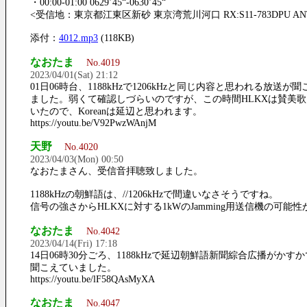
・00:00-01:00 0629’45“-0630’45“
<受信地：東京都江東区新砂 東京湾荒川河口 RX:S11-783DPU ANT:Bui
添付：
4012.mp3
(118KB)
なおたま
No.4019
2023/04/01(Sat) 21:12
01日06時台、1188kHzで1206kHzと同じ内容と思われる放送が聞
ました。弱くて確認しづらいのですが、この時間HLKXは賛美
いたので、Koreanは延辺と思われます。
https://youtu.be/V92PwzWAnjM
天野
No.4020
2023/04/03(Mon) 00:50
なおたまさん、受信音拝聴致しました。
1188kHzの朝鮮語は、//1206kHzで間違いなさそうですね。
信号の強さからHLKXに対する1kWのJamming用送信機の可能
なおたま
No.4042
2023/04/14(Fri) 17:18
14日06時30分ごろ、1188kHzで延辺朝鮮語新聞綜合広播がかす
聞こえていました。
https://youtu.be/lF58QAsMyXA
なおたま
No.4047