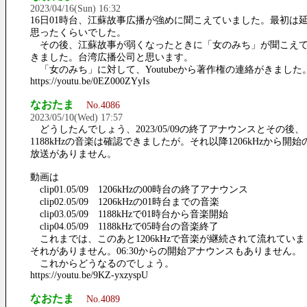
2023/04/16(Sun) 16:32
16日01時台、江蘇故事広播が強めに聞こえていました。最初は
思ったくらいでした。
その後、江蘇故事が弱くなったときに「女のみち」が聞こえ
きました。台湾広播公司と思います。
「女のみち」に対して、Youtubeから著作権の連絡がきました
https://youtu.be/0EZ000ZYyIs
なおたま
No.4086
2023/05/10(Wed) 17:57
どうしたんでしょう、2023/05/09の終了アナウンスとその後、
1188kHzの音楽は確認できましたが。それ以降1206kHzから開始
放送がありません。
動画は
clip01.05/09 1206kHzの00時台の終了アナウンス
clip02.05/09 1206kHzの01時台までの音楽
clip03.05/09 1188kHzで01時台から音楽開始
clip04.05/09 1188kHzで05時台の音楽終了
これまでは、このあと1206kHzで音楽が継続されて流れていま
それがありません。06:30からの開始アナウンスもありません。
これからどうなるのでしょう。
https://youtu.be/9KZ-yxzyspU
なおたま
No.4089