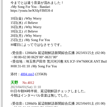
今までとは違う音楽が流れました！
♪My Song For You - Bandari
https://youtu.be/KSIpYBfEH-4
10日(金) ♪Why Worry
15日(水) ♪I Believe
16日(木) ♪Why Worry
18日(土) ♪I Believe
20日(月) ♪Why Worry
25日(土) ♪My Song For You
※曜日によってではなさそうです。
↓受信音↓ 1206kHz 延辺朝鮮語新聞綜合広播 2023/03/25土 (02:00)
・00:00-02:00 0629’00“-0631’00“
<受信地：埼玉県戸田市 荒川河川敷 RX:ICF-SW7600GR ANT:Built-i
※00:31-01:10 ♪My Song For You
添付：
4004.mp3
(235KB)
天野
No.4012
2023/04/01(Sat) 11:10
01日今朝06時半前、延辺朝鮮語チェックしました。
今朝はインターバル音楽は無しでした。
↓受信音↓ 1206kHz 延辺朝鮮語新聞綜合広播 2023/04/01土 (01:00)