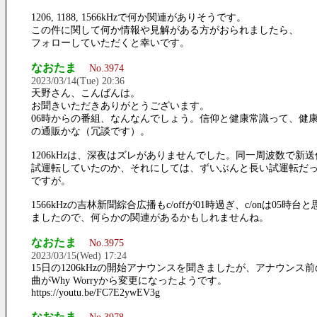
1206, 1188, 1566kHzで何か関連がありそうです。
この件に関して何か情報や見解がある方がおられましたら、
フォローしていただくと幸いです。
なおたま
No.3974
2023/03/14(Tue) 20:36
天野さん、こんばんは。
お聞きいただきありがとうございます。
06時からの番組、なんなんでしょう。信仰と健康常識って、健
の通販かな（冗談です）。
1206kHzは、深夜はズレがありませんでした。同一周波数で新
試運転していたのか、それにしては、ずいぶんと長い試運転だ
ですが。
1566kHzの吉林新聞綜合広播もc/offが01時過ぎ、c/onは05時台と
ましたので、何らかの関連があるかもしれませんね。
なおたま
No.3975
2023/03/15(Wed) 17:24
15日の1206kHzの開始アナウンスを聞きましたが、アナウンス前
曲がWhy Worryから変更になったようです。
https://youtu.be/FC7E2ywEV3g
なおたま