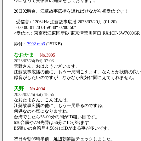
今になって受信音の編集をしております。
20日02時台、江蘇故事広播を遅ればせながら初受信です！
↓受信音↓ 1206kHz 江蘇故事広播 2023/03/20月 (01:20)
・00:00-01:20 0159’30“-0200’50“
<受信地：東京都江東区新砂 東京湾荒川河口 RX:ICF-SW7600GR ANT:B
添付：
3992.mp3
(157KB)
なおたま
No.3995
2023/03/24(Fri) 07:03
天野さん、おはようございます。
江蘇故事広播の他に、もう一局聞こえます。なんとか状態の良
録音がしたいのですが、なかなか良好に聞こえてくれません。
天野
No.4004
2023/03/25(Sat) 18:55
なおたまさん、こんばんは。
江蘇故事広播の他に、もう一局居るのですね。
何処なのか気になりますね。
台湾でしたら55-00分の間がID狙い目です。
630台廣や774先聲は56分にIDが出ます。
ES狙いの台湾局も56分にIDが出る事が多いです。
25日今朝06時半前、延辺朝鮮語チェックしました。