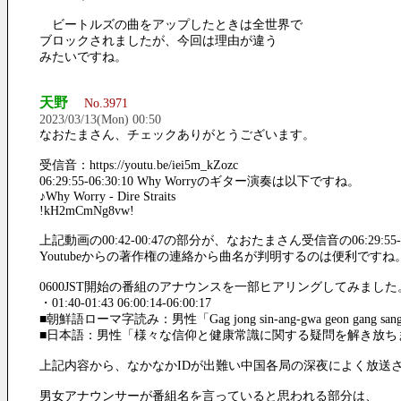
ビートルズの曲をアップしたときは全世界で
ブロックされましたが、今回は理由が違う
みたいですね。
天野
No.3971
2023/03/13(Mon) 00:50
なおたまさん、チェックありがとうございます。
受信音：https://youtu.be/iei5m_kZozc
06:29:55-06:30:10 Why Worryのギター演奏は以下ですね。
♪Why Worry - Dire Straits
!kH2mCmNg8vw!
上記動画の00:42-00:47の部分が、なおたまさん受信音の06:29:5
Youtubeからの著作権の連絡から曲名が判明するのは便利ですね
0600JST開始の番組のアナウンスを一部ヒアリングしてみました
・01:40-01:43 06:00:14-06:00:17
■朝鮮語ローマ字読み：男性「Gag jong sin-ang-gwa geon gang sang sig-e 
■日本語：男性「様々な信仰と健康常識に関する疑問を解き放ち
上記内容から、なかなかIDが出難い中国各局の深夜によく放送
男女アナウンサーが番組名を言っていると思われる部分は、