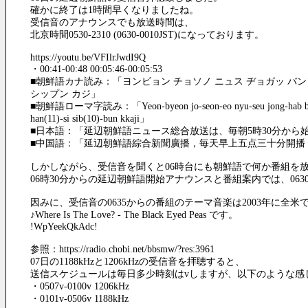
確かに終了は1時間早くなりましたね。
受信音のアナウンスでも放送時間は、
北京時間0530-2310 (0630-0010JST)になっております。
https://youtu.be/VFIlrJwdI9Q
・00:41-00:48 00:05:46-00:05:53
■朝鮮語カナ読み：「ヨンビョン チョソノ ニュス ヂョガッ バ
シップン カジ」
■朝鮮語ローマ字読み：「Yeon-byeon jo-seon-eo nyu-seu jong-hab bang-song-
han(11)-si sib(10)-bun kkaji」
■日本語：「延辺朝鮮語ニュース総合放送は、毎朝5時30分から始
■中国語：「延辺朝鮮語綜合新聞廣播，毎天早上五点三十分開播
しかしながら、受信音を聞くと06時台にも朝鮮語で何か番組を
06時30分からの延辺朝鮮語開始アナウンスと番組案内では、063
因みに、受信音の0635からの番組のテーマ音楽は2003年に全米
♪Where Is The Love? - The Black Eyed Peas です。
!WpYeekQkAdc!
参照：https://radio.chobi.net/bbsmw/?res:3961
07日の1188kHzと1206kHzの受信音を拝聴すると、
送信スケジュールは毎日多少時刻はvしますが、以下のような感
・0507v-0100v 1206kHz
・0101v-0506v 1188kHz