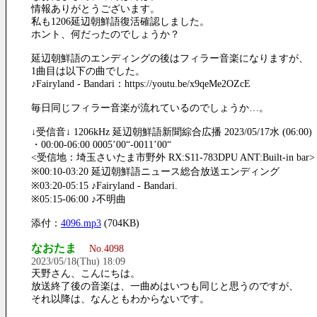
情報ありがとうございます。
私も1206延辺朝鮮語復活確認しました。
ホント、何だったのでしょうか？
延辺朝鮮語のエンディングの後はフィラー音楽になりますが、
1曲目は以下の曲でした。
♪Fairyland - Bandari：https://youtu.be/x9qeMe2OZcE
毎日同じフィラー音楽が流れているのでしょうか…。
↓受信音↓ 1206kHz 延辺朝鮮語新聞綜合広播 2023/05/17水 (06:00)
・00:00-06:00 0005’00“-0011’00“
<受信地：埼玉さいたま市野外 RX:S11-783DPU ANT:Built-in bar>
※00:10-03:20 延辺朝鮮語ニュース総合放送エンディング
※03:20-05:15 ♪Fairyland - Bandari.
※05:15-06:00 ♪不明曲
添付：
4096.mp3
(704KB)
なおたま
No.4098
2023/05/18(Thu) 18:09
天野さん、こんにちは。
放送終了後の音楽は、一曲めはいつも同じと思うのですが、
それ以降は、なんともわからないです。