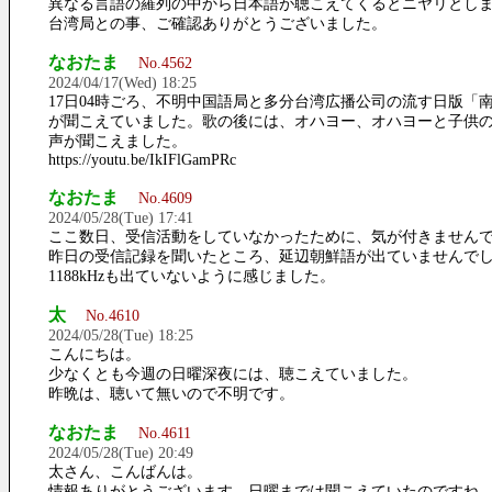
異なる言語の羅列の中から日本語が聴こえてくるとニヤリとし
台湾局との事、ご確認ありがとうございました。
なおたま
No.4562
2024/04/17(Wed) 18:25
17日04時ごろ、不明中国語局と多分台湾広播公司の流す日版「
が聞こえていました。歌の後には、オハヨー、オハヨーと子供
声が聞こえました。
https://youtu.be/IkIFlGamPRc
なおたま
No.4609
2024/05/28(Tue) 17:41
ここ数日、受信活動をしていなかったために、気が付きません
昨日の受信記録を聞いたところ、延辺朝鮮語が出ていませんで
1188kHzも出ていないように感じました。
太
No.4610
2024/05/28(Tue) 18:25
こんにちは。
少なくとも今週の日曜深夜には、聴こえていました。
昨晩は、聴いて無いので不明です。
なおたま
No.4611
2024/05/28(Tue) 20:49
太さん、こんばんは。
情報ありがとうございます。日曜までは聞こえていたのですね