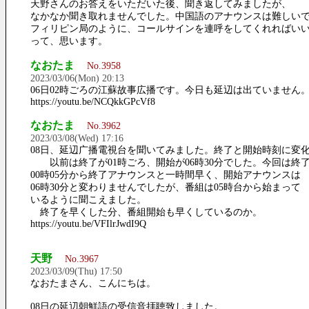
天野さんのお答えをいただいた後、聞き返してみましたが、
なかなか聞き取れませんでした。中国語のアナウンスは難しい
フィリピン局のように、コールサインを連呼をしてくれればい
って、思います。
なおたま
No.3958
2023/03/06(Mon) 20:13
06日02時ごろの江蘇故事広播です。今日も延辺は出ていません
https://youtu.be/NCQkkGPcVf8
なおたま
No.3962
2023/03/08(Wed) 17:16
08日、延辺广播電視台を聞いてみました。終了と開始時刻に変
以前は終了が01時ごろ、開始が06時30分でした。今回は終
00時05分から終了アナウンスと一時間早く、開始アナウンスは
06時30分と変わりませんでしたが、番組は05時台から始まって
いるように聞こえました。
終了を早くした分、番組開始も早くしているのか。
https://youtu.be/VFIlrJwdI9Q
天野
No.3967
2023/03/09(Thu) 17:50
なおたまさん、こんにちは。
08日の延辺朝鮮語の受信音拝聴致しました。