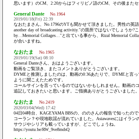
思います）のCM、2:20からはフィリピノ語のCM、その後ま
General Dante
No.1964
2019/01/18(Fri) 22:39
なおたまさん、No.1796のYTも聞かせて頂きました。男性の英語の開始アナ
another day of broadcasting activitiy."の箇所ではな
by…Memorial Collages…"と出ている事から、Rizal Me
が合いますね。
なおたま
No.1965
2019/01/19(Sat) 08:10
General Danteさん、おはようございます。
動画をご覧頂き、またコメントありがとうございます。
DYMEと推測しましたのは、動画の0:36あたりで、DYMEと言
ように聞こえたためです。
コールサインを言っているのではないかもしれません。動画の
追記しておきたいと思います。ご指摘ありがとうございました
なおたま
No.2419
2020/03/04(Wed) 17:42
04日04時台、KAGEYAMA BBSの、ののさんの報告で知ったの
コーラン？や現地歌謡が流れていました。Asiawavesにはイラン
サウジやシリアも載っていますが、どこでしょうね。
https://youtu.be/RW_9ve8mdsQ