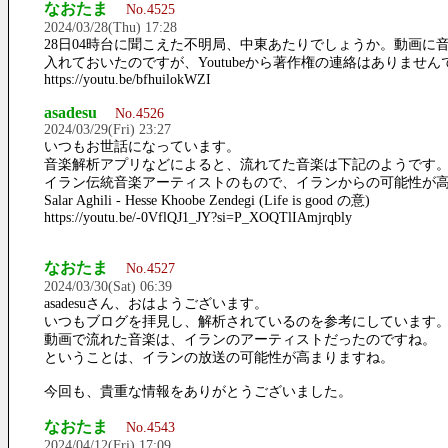
なおたま
No.4525
2024/03/28(Thu) 17:28
28日04時台に聞こえた不明局、中東あたりでしょうか。動画に
入れておいたのですが、Youtubeから著作権の連絡はありません
https://youtu.be/bfhuilokWZI
asadesu
No.4526
2024/03/29(Fri) 23:27
いつもお世話になっています。
音楽解析アプリなどによると、流れてた音楽は下記のようです
イラン伝統音楽アーティストのもので、イランからの可能性が
Salar Aghili - Hesse Khoobe Zendegi (Life is good の意)
https://youtu.be/-0VflQJ1_JY?si=P_XOQTlIAmjrqbly
なおたま
No.4527
2024/03/30(Sat) 06:39
asadesuさん、おはようございます。
いつもブログを拝見し、解析されているのを参考にしています
動画で流れた音楽は、イランのアーティストだったのですね。
ということは、イランの放送の可能性が高まりますね。
今回も、貴重な情報をありがとうございました。
なおたま
No.4543
2024/04/12(Fri) 17:09