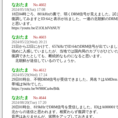
なおたま
No.4602
2024/05/18(Sat) 17:08
18日04時ごろ、801kHzの裏で、弱くDRM信号が見えました。試
復調してみますとID:64と表示が出ました。一連の北朝鮮のDRM
と思います。
https://youtu.be/Z1OLblVhNUY
なおたま
No.4603
2024/05/22(Wed) 20:21
21日から22日にかけて、657kHzでID:64のDRM信号が出ていま
強めに入感していましたが、当地では国内局のカブリがひどい
復調できたとしても、断続的なものになると思います。
北朝鮮が送信しているのでしょうか。
なおたま
No.4612
2024/05/29(Wed) 17:24
29日01時台、不明DRM信号が受信できました。局名？はAMDrm
帯域は9kHzでした。
https://youtu.be/W900Cu4wB4k
なおたま
No.4644
2024/08/20(Tue) 17:20
20日01時台、819kHzでDRM信号を受信しました。IDはA000001
北からの送信と思われます。相変わらず復調できず。
音声はありませんが、状態をアップしておきます。