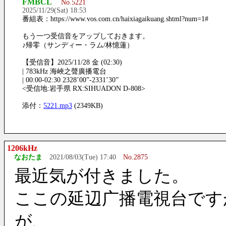
FMBCL
No.5221
2025/11/29(Sat) 18:53
番組表：https://www.vos.com.cn/haixiagaikuang.shtml?num=1#
もう一つ受信音をアップしておきます。
♪帰零（サンディー・ラム/林憶蓮）
【受信音】2025/11/28 金 (02:30)
| 783kHz 海峽之聲廣播電台
| 00:00-02:30 2328’00”-2331’30”
<受信地:岩手県 RX:SIHUADON D-808>
添付：
5221.mp3
(2349KB)
1206kHz
なおたま
2021/08/03(Tue) 17:40
No.2875
最近気が付きました。
ここの延辺广播電視台です
が、