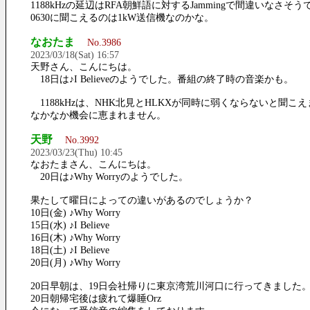
1188kHzの延辺はRFA朝鮮語に対するJammingで間違いなさそ
0630に聞こえるのは1kW送信機なのかな。
なおたま
No.3986
2023/03/18(Sat) 16:57
天野さん、こんにちは。
18日は♪I Believeのようでした。番組の終了時の音楽かも。
1188kHzは、NHK北見とHLKXが同時に弱くならないと聞こ
なかなか機会に恵まれません。
天野
No.3992
2023/03/23(Thu) 10:45
なおたまさん、こんにちは。
20日は♪Why Worryのようでした。
果たして曜日によっての違いがあるのでしょうか？
10日(金) ♪Why Worry
15日(水) ♪I Believe
16日(木) ♪Why Worry
18日(土) ♪I Believe
20日(月) ♪Why Worry
20日早朝は、19日会社帰りに東京湾荒川河口に行ってきました
20日朝帰宅後は疲れて爆睡Orz