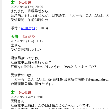
太
No.4310
2023/09/14(Thu) 20:29
またまた、月曜早朝から。
台湾局かもしれませんが、日本語で、「どーも、こんばんは」
受信時間、午前04時01分。
添付：
4310.mp3
(151KB)
天野
No.4322
2023/09/19(Tue) 11:35
太さん
受信音拝聴しました。
混信局無いですね。
江蘇故事広播何処行った？
江蘇をnull受信したのでしょうか。それとも止まってた?
受信音のIDは、
「どーも、こんばんは。好!這裡是 台廣新竹廣播(Tai-guang xin-z
台湾廣播公司の新竹台です。
太
No.4328
2023/09/20(Wed) 07:01
天野さん、
江蘇故事広播は、この日は聴こえなかったようです。