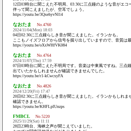
12日03時台に聞こえた不明局、03:30に三点鐘のような音がエコ
伴って聞こえましたが、空耳でしょう。
https://youtu.be/3QxehyvNl14
なおたま
No.4760
2024/11/04(Mon) 18:03
04日02:30に三点鐘らしき音が聞こえました。イランかも。
ここもノイズフロアから信号を掘り出していますので、音質は
https://youtu.be/oXxWHfVK084
なおたま
No.4764
2024/11/07(Thu) 17:59
07日03時台に聞こえた不明局です。音楽は中東風ですね。三点
出ていたかもしれませんが確認できませんでした。
https://youtu.be/r1-kCwcxyFA
なおたま
No.4826
2024/12/20(Fri) 17:47
20日02:30に三点鐘らしき音が聞こえました。イランかもしれま
確認できません。
https://youtu.be/KHFLpIUnzps
FMBCL
No.5220
2025/11/29(Sat) 11:11
28日23時台、海峡之声が聞こえていました。