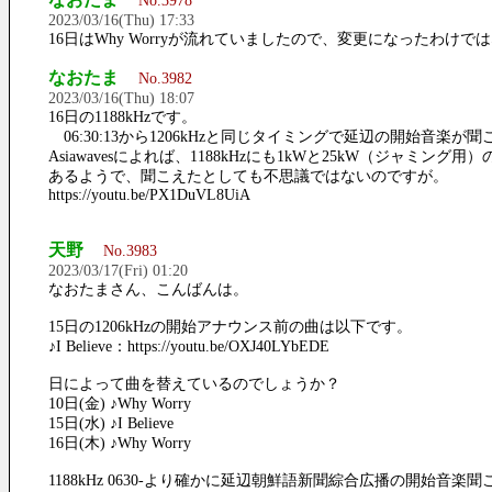
No.3978
2023/03/16(Thu) 17:33
16日はWhy Worryが流れていましたので、変更になったわけで
なおたま
No.3982
2023/03/16(Thu) 18:07
16日の1188kHzです。
06:30:13から1206kHzと同じタイミングで延辺の開始音楽が
Asiawavesによれば、1188kHzにも1kWと25kW（ジャミング用
あるようで、聞こえたとしても不思議ではないのですが。
https://youtu.be/PX1DuVL8UiA
天野
No.3983
2023/03/17(Fri) 01:20
なおたまさん、こんばんは。
15日の1206kHzの開始アナウンス前の曲は以下です。
♪I Believe：https://youtu.be/OXJ40LYbEDE
日によって曲を替えているのでしょうか？
10日(金) ♪Why Worry
15日(水) ♪I Believe
16日(木) ♪Why Worry
1188kHz 0630-より確かに延辺朝鮮語新聞綜合広播の開始音楽