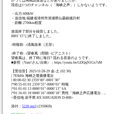
かつては閩南語放送などがありましたが、
現在は1つのチャンネル（「海峡之声」）しかないようです。
・出力:600kW
・送信地:福建省漳州市漳浦県仏曇鎮後許村
・距離:2700km程度
放送終了部分を録音しました。
0001’15”に終了しました。
-時報前- ♪清風徐来（王菲）
-終了前- ♪望春風（郎朗 -ピアニスト）
望春風は、終了時に毎日? 流れる音楽のようです。
■参照（Yam!さん/台南）：https://youtu.be/GDQqN1Gx7sM
【受信音】2025/11/28-29 金-土 (02:30)
| 783kHz 海峽之聲廣播電台
| 00:00-02:30 2359’00”-0001’30”
|*00:55-01:01 2359’55”-0000’01” 時報
|*01:01-01:13 0000’01”-0000’13” SA
|*01:16-01:18 0000’16”-0000’18” 男性「海峡之声広播電台...」
<受信地:岩手県 RX:SIHUADON D-808>
添付：
5220.mp3
(2350KB)