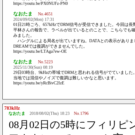
https://youtu.be/PX0NUFz-PN0
なおたま
No.4651
2024/09/02(Mon) 17:31
01日21時ごろ、657kHzでDRM信号が受信できました。今回は長
平林さんの報告で、ラベルが出ているとのことで、こちらでも
みました。
ハングルによる局名が出ていますね。DATAとの表示がありま
DREAMでは復調ができませんでした。
https://youtu.be/LTAga7ew-OE
なおたま
No.5223
2025/11/30(Sun) 08:19
29日03時台、9kHzの帯域でDRMと思われる信号がでていました
当地では混信やノイズで復調は難しいかなと思います。
https://youtu.be/yRcBivC2IzE
783kHz
なおたま
2018/08/02(Thu) 18:23
No.1796
08月02日の5時にフィリ