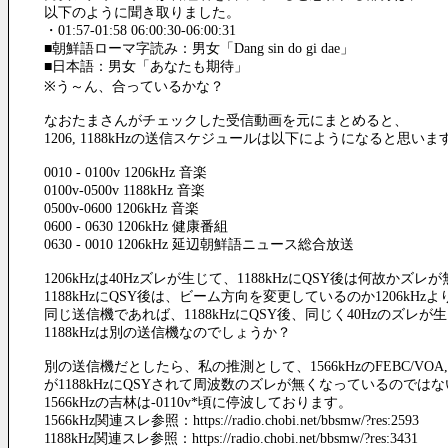
以下のように聞き取りました。
・01:57-01:58 06:00:30-06:00:31
■朝鮮語ローマ字読み：男女「Dang sin do gi dae」
■日本語：男女「あなたも期待」
※う～ん、合っているかな？
なおたまさんがチェックした受信動画を元にまとめると、
1206, 1188kHzの送信スケジュールは以下にようになると思いま
0010 - 0100v 1206kHz 音楽
0100v-0500v 1188kHz 音楽
0500v-0600 1206kHz 音楽
0600 - 0630 1206kHz 健康番組
0630 - 0010 1206kHz 延辺朝鮮語ニュース総合放送
1206kHzは40Hzズレが生じて、1188kHzにQSY後は何故
1188kHzにQSY後は、ビーム方向を変更しているのか1206kH
同じ送信機であれば、1188kHzにQSY後、同じく40Hzの
1188kHzは別の送信機なのでしょうか？
別の送信機だとしたら、私の推測として、1566kHzのFEBC/VO
が1188kHzにQSYされて周波数のズレが無くなっているのでは
1566kHzの吉林は-0110v*頃に停波しております。
1566kHz関連スレ参照：https://radio.chobi.net/bbsmw/?res:2593
1188kHz関連スレ参照：https://radio.chobi.net/bbsmw/?res:3431