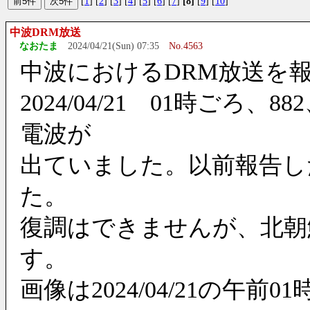
[
1
] [
2
] [
3
] [
4
] [
5
] [
6
] [
7
]
[8]
[
9
] [
10
]
中波DRM放送
なおたま
2024/04/21(Sun) 07:35
No.4563
中波におけるDRM放送を
2024/04/21 01時ごろ、
電波が
出ていました。以前報告した
た。
復調はできませんが、北朝
す。
画像は2024/04/21の午前