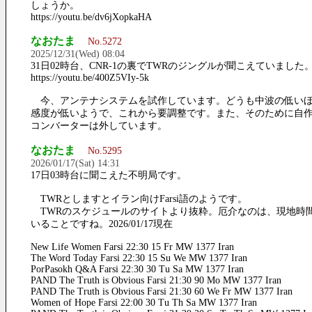
しょうか。
https://youtu.be/dv6jXopkaHA
なおたま
No.5272
2025/12/31(Wed) 08:04
31日02時台、CNR-1の裏でTWRのジングルが聞こえていました
https://youtu.be/400Z5VIy-5k
今、アンテナシステムを試作しています。どうも中波の低い
感度が低いようで、これから要調整です。また、そのために自
コンバーターは外しています。
なおたま
No.5295
2026/01/17(Sat) 14:31
17日03時台に聞こえた不明局です。
TWRとしますとイラン向けFarsi語のようです。
TWRのスケジュールのサイトより抜粋。厄介なのは、現地時
いることですね。2026/01/17現在
New Life Women Farsi 22:30 15 Fr MW 1377 Iran
The Word Today Farsi 22:30 15 Su We MW 1377 Iran
PorPasokh Q&A Farsi 22:30 30 Tu Sa MW 1377 Iran
PAND The Truth is Obvious Farsi 21:30 90 Mo MW 1377 Iran
PAND The Truth is Obvious Farsi 21:30 60 We Fr MW 1377 Iran
Women of Hope Farsi 22:00 30 Tu Th Sa MW 1377 Iran