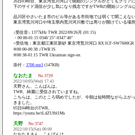
26日03時台、東京湾荒川河口で開始のジングルがとてもクリア
下のサイド混信が少し気になり残念ですがTWRの開始ジングル
品川区やさいたま市のビル等がある市街地では弱くて聞こえな
東京湾荒川河口や埼玉県内荒川河川敷では周りが開けている場
↓受信音↓ 1377kHz TWR 2022/09/26月 (01:15)
・00:00-01:15 0346’25“-0347’40“
<受信地：東京都江東区新砂 東京湾荒川河口 RX:ICF-SW7600GR ANT:B
※00:00-00:38 ♪TWR IS.
※00:38-01:15 TWR Ukrainian sign-on.
添付：
3700.mp3
(147KB)
なおたま
No.3729
2022/10/05(Wed) 17:43
天野さん、こんばんは。
TWR、綺麗に受信されていますね。
こちらは、このところ弱めでしたが、今朝は短時間ながら上が
きました。
05日04時台のTWR。
https://youtu.be/tLdZUfbl1Ms
天野
No.3747
2022/10/15(Sat) 00:00
なおたまさん、こんばんは。