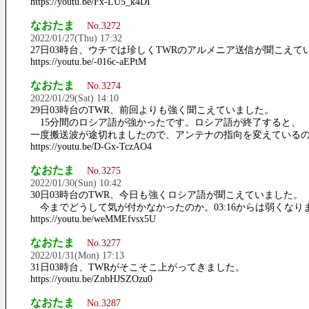
https://youtu.be/Fx-LU5_k4DI
なおたま
No.3272
2022/01/27(Thu) 17:32
27日03時台、ウチでは珍しくTWRのアルメニア送信が聞こえて
https://youtu.be/-016c-aEPtM
なおたま
No.3274
2022/01/29(Sat) 14:10
29日03時台のTWR、前回よりも強く聞こえていました。
15分間のロシア語が強かったです。ロシア語が終了すると、
一度搬送波が途切れましたので、アンテナの指向を変えている
https://youtu.be/D-Gx-TczAO4
なおたま
No.3275
2022/01/30(Sun) 10:42
30日03時台のTWR、今日も強くロシア語が聞こえていました。
今までどうして気が付かなかったのか。03:16からは弱くなり
https://youtu.be/weMMEfvsx5U
なおたま
No.3277
2022/01/31(Mon) 17:13
31日03時台、TWRがそこそこ上がってきました。
https://youtu.be/ZnbHJSZOzu0
なおたま
No.3287