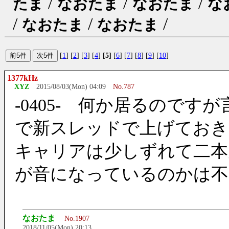
/
/
/
たま
なおたま
なおたま
な
/
/
/
なおたま
なおたま
[
1
] [
2
] [
3
] [
4
]
[5]
[
6
] [
7
] [
8
] [
9
] [
10
]
1377kHz
XYZ
2015/08/03(Mon) 04:09
No.787
-0405- 何か居るので
で新スレッドで上げておき
キャリアは少しずれて二本
が音になっているのかは不
なおたま
No.1907
2018/11/05(Mon) 20:13