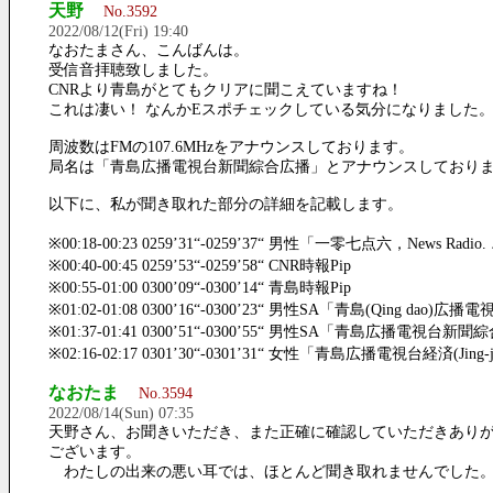
天野
No.3592
2022/08/12(Fri) 19:40
なおたまさん、こんばんは。
受信音拝聴致しました。
CNRより青島がとてもクリアに聞こえていますね！
これは凄い！ なんかEスポチェックしている気分になりました
周波数はFMの107.6MHzをアナウンスしております。
局名は「青島広播電視台新聞綜合広播」とアナウンスしており
以下に、私が聞き取れた部分の詳細を記載します。
※00:18-00:23 0259’31“-0259’37“ 男性「一零七点六，News Radio. 
※00:40-00:45 0259’53“-0259’58“ CNR時報Pip
※00:55-01:00 0300’09“-0300’14“ 青島時報Pip
※01:02-01:08 0300’16“-0300’23“ 男性SA「青島(Qing dao)広播
※01:37-01:41 0300’51“-0300’55“ 男性SA「青島広播電視台新
※02:16-02:17 0301’30“-0301’31“ 女性「青島広播電視台経済(Ji
なおたま
No.3594
2022/08/14(Sun) 07:35
天野さん、お聞きいただき、また正確に確認していただきあり
ございます。
わたしの出来の悪い耳では、ほとんど聞き取れませんでした