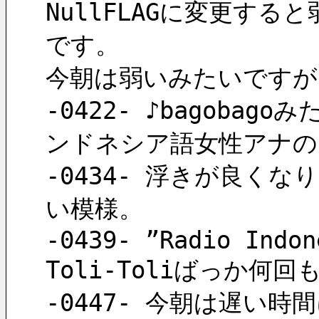
NullFLAGに変更す
です。
今朝は弱いみたいですが
-0422- ♪bagob
ンドネシア語女性アナの
-0434- 浮きが良く
い模様。
-0439- ”Radio Indon
Toli-Toliばっか何回
-0447- 今朝は遅い