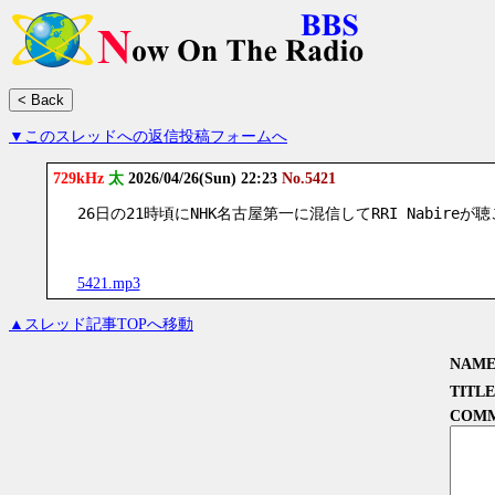
▼このスレッドへの返信投稿フォームへ
729kHz
太
2026/04/26(Sun) 22:23
No.5421
26日の21時頃にNHK名古屋第一に混信してRRI Nabire
5421.mp3
▲スレッド記事TOPへ移動
NAM
TITLE
COM