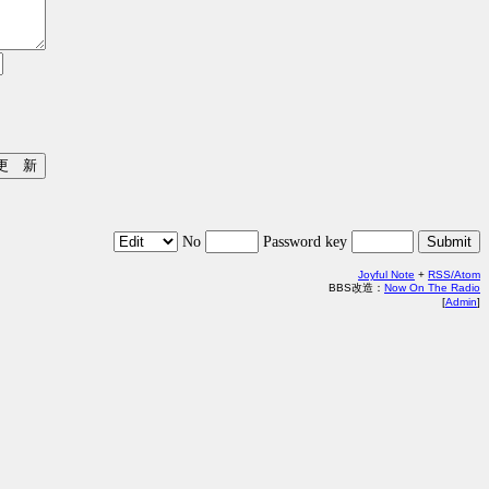
No
Password key
Joyful Note
+
RSS/Atom
BBS改造：
Now On The Radio
[
Admin
]