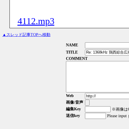
4112.mp3
▲スレッド記事TOPへ移動
NAME
TITLE
COMMENT
Web
画像/音声
編集Key
※画像はGI
送信key
Please input