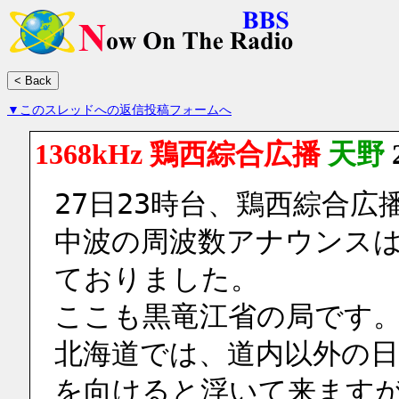
▼このスレッドへの返信投稿フォームへ
1368kHz 鶏西綜合広播
天野
27日23時台、鶏西綜合
中波の周波数アナウンスは
ておりました。
ここも黒竜江省の局です
北海道では、道内以外の
を向けると浮いて来ます