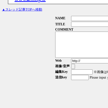
▲スレッド記事TOPへ移動
NAME
TITLE
COMMENT
Web
画像/音声
編集Key
※画像はGI
送信key
Please input