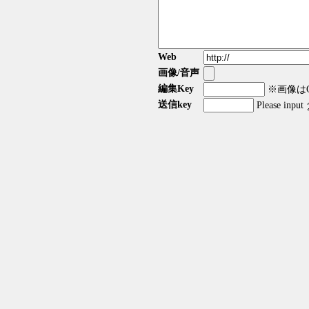
Web
画像/音声
編集Key
※画像はGI
送信key
Please input