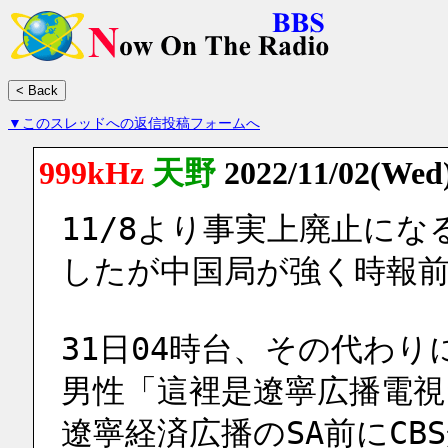
▼このスレッドへの返信投稿フォームへ
999kHz
天野
2022/11/02(Wed
11/8より事実上廃止になる
したが中国局が強く時報前
31日04時台、その代わり
男性「這裡是遼寧広播電視台
遼寧経済広播のSA前にCB