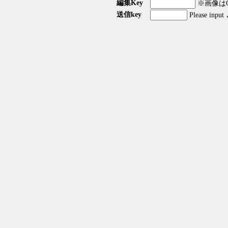
編集Key
※画像はGI
送信key
Please input