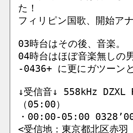
た！
フィリピン国歌、開始ア
03時台はその後、音楽。
04時台はほぼ音楽無しの
-0436+ に更にガツー
↓受信音↓ 558kHz DZXL R
（05:00）
・00:00-05:00 0328’0
<受信地：東京都北区赤羽 荒川