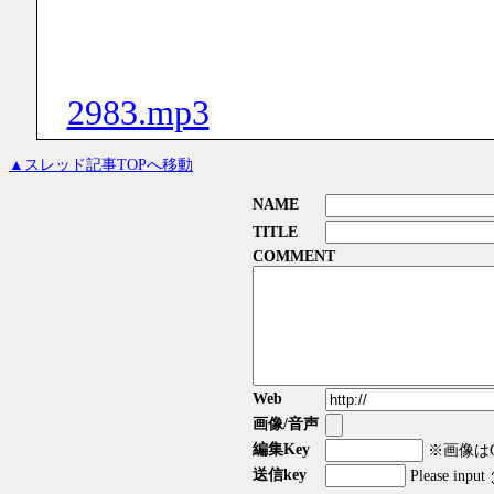
2983.mp3
▲スレッド記事TOPへ移動
NAME
TITLE
COMMENT
Web
画像/音声
編集Key
※画像はGI
送信key
Please input