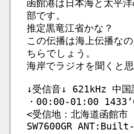
函館港は日本海と太平洋
部です。
推定黒竜江省かな？
この伝播は海上伝播なの
ちらでしょう。
海岸でラジオを聞くと思
↓受信音↓ 621kHz 中国語
・00:00-01:00 1433’
<受信地：北海道函館市 J
SW7600GR ANT:Built