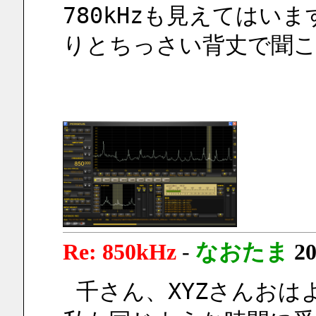
780kHzも見えてはい
りとちっさい背丈で聞こ
Re: 850kHz
-
なおたま
20
 千さん、XYZさんお