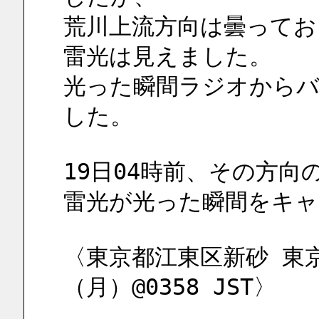
荒川上流方向は曇ってお
雷光は見えました。
光った瞬間ラジオから
した。
19日04時前、その方向
雷光が光った瞬間をキ
〈東京都江東区新砂 東京
（月）@0358 JST〉