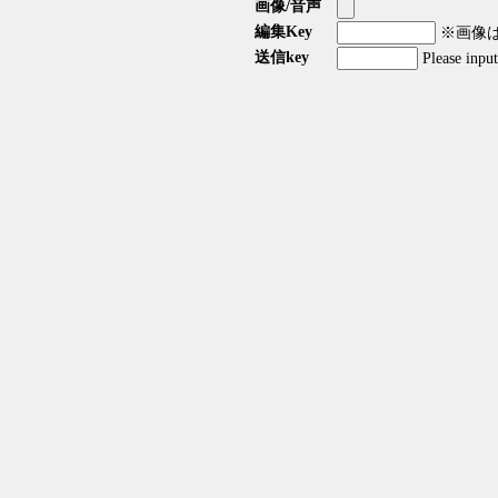
画像/音声
編集Key
※画像はG
送信key
Please inpu