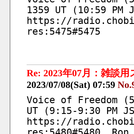
1359 UT (10:59 PM 
https://radio.chob
res:5475#5475
Re: 2023年07月：雑談
2023/07/08(Sat) 07:59
No.
Voice of Freedom (5
UT (9:15-9:30 PM J
https://radio.chob
res:5480#5480  Ron