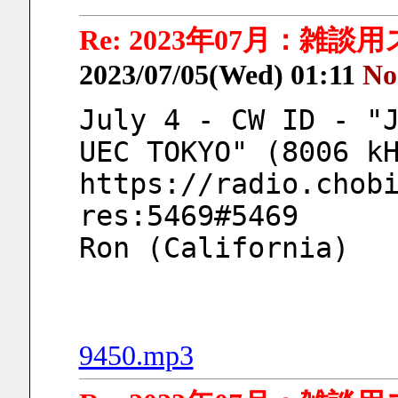
Re: 2023年07月：雑談
2023/07/05(Wed) 01:11
No
July 4 - CW ID - "J
UEC TOKYO" (8006 k
https://radio.chob
res:5469#5469
Ron (California)
9450.mp3