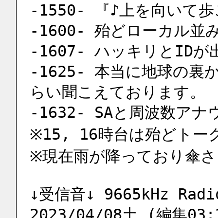
-1550- 『♪上を向い
-1600- 殆どローカル
-1607- ハッキリとID
-1625- 本当に地球の
らい聞こえております。
-1632- SAと周波数
※15, 16時台は殆どト
※現在雨が降っており傘
↓受信音↓ 9665kHz Radio
2023/04/08土 (編集03: