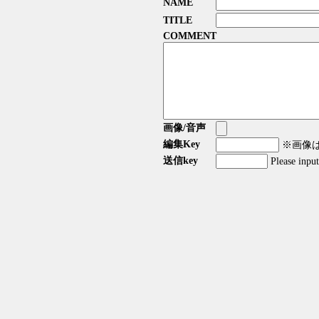
NAME
TITLE
COMMENT
画像/音声
編集Key
※画像はG
送信key
Please inpu