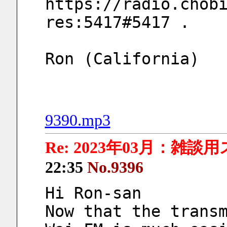
https://radio.chob
res:5417#5417 . 
Ron (California)
9390.mp3
Re: 2023年03月：雑談
22:35
No.9396
Hi Ron-san
Now that the transm