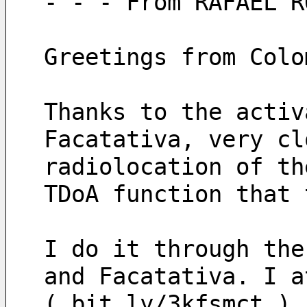
- - - From RAFAEL R
Greetings from Colo
Thanks to the activ
Facatativa, very cl
radiolocation of th
TDoA function that 
I do it through the
and Facatativa. I a
( bit.ly/3kfsmct ) 