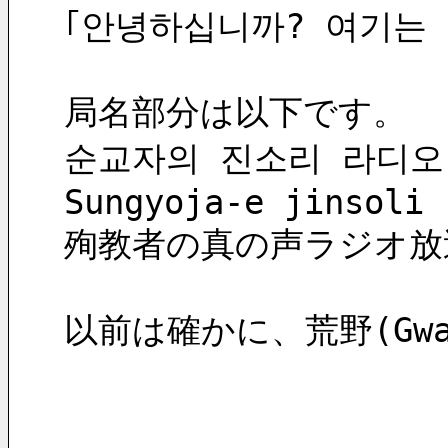
｢안녕하십니까? 여기는
局名部分は以下です。
순교자의 진소리 라디오
Sungyoja-e jinsoli 
殉教者の真の声ラジオ放
以前は確かに、荒野(Gwa