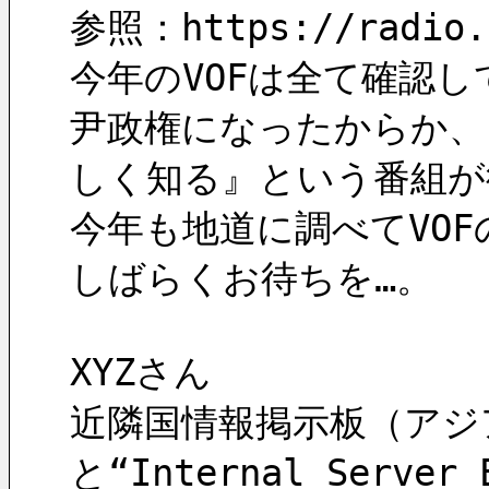
参照：https://radio.c
今年のVOFは全て確認
尹政権になったからか、
しく知る』という番組が
今年も地道に調べてVO
しばらくお待ちを…。
XYZさん
近隣国情報掲示板（アジ
と“Internal Ser