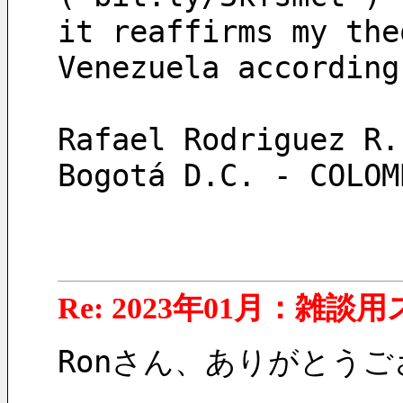
it reaffirms my the
Venezuela according
Rafael Rodriguez R.
Bogotá D.C. - COLOM
Re: 2023年01月：雑談
Ronさん、ありがとう