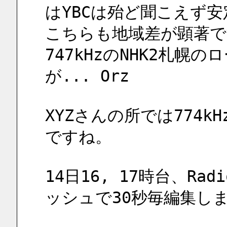
はYBCは殆ど聞こえず
こちらも地域差が顕著で
747kHzのNHK2札
が... Orz
XYZさんの所では774k
ですね。
14日16, 17時台、Radi
ッシュで30秒毎編集し