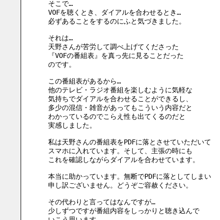
そこで…
VOFを聴くとき、ダイアルを合わせるとき…
必ずあることをするのにふと気づきました。
それは…
天野さんが苦労して調べ上げてくださった
『VOFの番組表』を真っ先に見ることだった
のです。
この番組表があるから…
他のテレビ・ラジオ番組を楽しむように気軽な
気持ちでダイアルを合わせることができるし、
多少の混信・雑音があってもこういう内容だと
わかっているのでこらえ性も出てくるのだと
実感しました。
私は天野さんの番組表をPDFに落とさせていただいて
スマホに入れています。そして、主張の時にも
これを確認しながらダイアルを合わせています。
本当に助かっています。無断でPDFに落としてしまい
申し訳ございません。どうぞご容赦ください。
その代わりと言ってはなんですが…
少しずつですが番組内容をしっかりと聴き込んで
いこう思います。