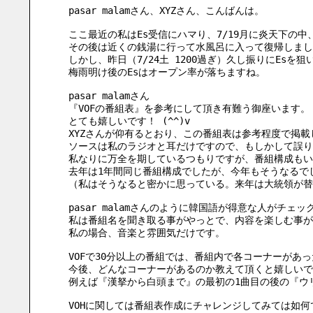
pasar malamさん、XYZさん、こんばんは。
ここ最近の私はEs受信にハマり、7/19月に炎天下の中
その後は近くの銭湯に行って水風呂に入って復帰しまし
しかし、昨日（7/24土 1200過ぎ）久し振りにEs
梅雨明け後のEsはオープン率が落ちますね。
pasar malamさん
『VOFの番組表』を参考にして頂き有難う御座います。
とても嬉しいです！ (^^)v
XYZさんが仰有るとおり、この番組表は参考程度で掲載
ソースは私のラジオと耳だけですので、もしかして誤り
私なりに万全を期しているつもりですが、番組構成もい
去年は1年間同じ番組構成でしたが、今年もそうなるで
（私はそうなると密かに思っている。来年は大統領が替
pasar malamさんのように韓国語が得意な人がチ
私は番組名を聞き取る事がやっとで、内容を楽しむ事が出
私の場合、音楽と雰囲気だけです。
VOFで30分以上の番組では、番組内で各コーナーがあ
今後、どんなコーナーがあるのか教えて頂くと嬉しいで
例えば『漢拏から白頭まで』の最初の1曲目の後の『ウリ
VOHに関しては番組表作成にチャレンジしてみては如何