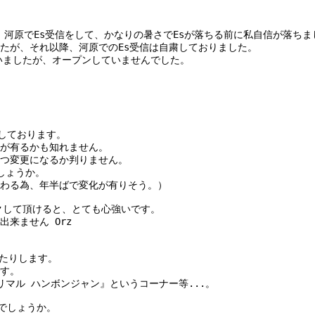
、河原でEs受信をして、かなりの暑さでEsが落ちる前に私自信が落ちまし
たが、それ以降、河原でのEs受信は自粛しておりました。
を狙いましたが、オープンしていませんでした。
しております。
が有るかも知れません。
つ変更になるか判りません。
しょうか。
わる為、年半ばで変化が有りそう。）
ェックして頂けると、とても心強いです。
来ません Orz
ったりします。
す。
マル ハンボンジャン』というコーナー等...。
でしょうか。