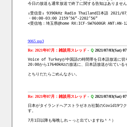
今日の放送も通常放送で終了に関する告知はありません
↓受信音↓ 9390kHz Radio Thailand日本語 2021/07
・00:00-03:00 2159’56“-2202’56“
<受信地：埼玉県@home RX:ICF-SW7600GR ANT:AN-1
9065.mp3
Re: 2021年07月：雑談用スレッド
-
Ｑ
2021/07/03(Sat) 0
Voice of Turkeyが中国語の時間帯を日本語放
20:00から17640kHzの放送に、日本語放送が出て
とちりだたらごめんなさい。
Re: 2021年07月：雑談用スレッド
-
Ｑ
2021/07/03(Sat) 0
日本がタイランドへアストラゼネカ社製のCovid19
す。
7月1日以降も毎晩しれ～っと出ていますね＾＾）