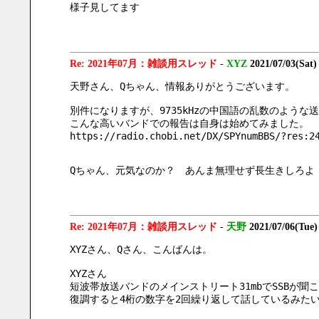
様子見してます
Re: 2021年07月：雑談用スレッド
-
XYZ
2021/07/03(Sat)
天野さん、Qちゃん、情報ありがとうございます。
別件になりますが、9735kHzの中国語の乱数のような
こんな高いバンドでの報告は自身は始めてみました。
https://radio.chobi.net/DX/SPYnumBBS/?res:2
Qちゃん、元気なのか？　あんま無理せず長生きしろよ
Re: 2021年07月：雑談用スレッド
-
天野
2021/07/06(Tue)
XYZさん、Qさん、こんばんは。
XYZさん
短波帯放送バンドのメインストリート31mbでSSBが聞
復調すると4桁の数字を2回繰り返して話しているみた