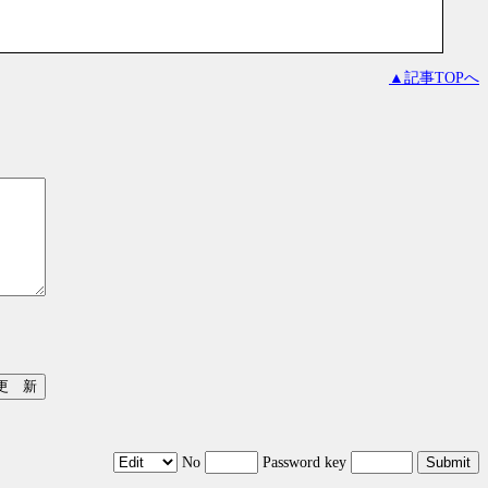
▲記事TOPへ
No
Password key