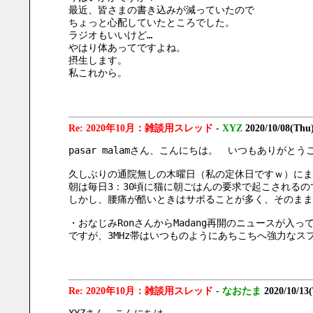
最近、皆さまの書き込みが減っていたので
ちょっと心配していたところでした。
ラジオもいいけど…
やはり体あってですよね。
摂生します。
私これから。
Re: 2020年10月：雑談用スレッド
-
XYZ
2020/10/08(Thu
pasar malamさん、こんにちは。　いつもありがと
久しぶりの通院無しの木曜日（私の定休日ですｗ）にま
朝は毎日3：30頃に猫に朝ごはんの要求で起こされる
しかし、腰痛が酷いときはサボることが多く、そのまま
・おなじみRonさんからMadang再開のニュースが
ですが、3MHz帯はいつものようにあちこちへ強力なス
Re: 2020年10月：雑談用スレッド
-
なおたま
2020/10/13