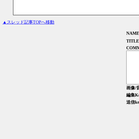
▲スレッド記事TOPへ移動
NAM
TITLE
COM
画像/
編集K
送信ke