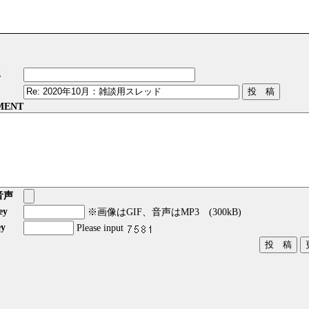
E
MENT
音声
ey
※画像はGIF、音声はMP3 (300kB)
y
Please input