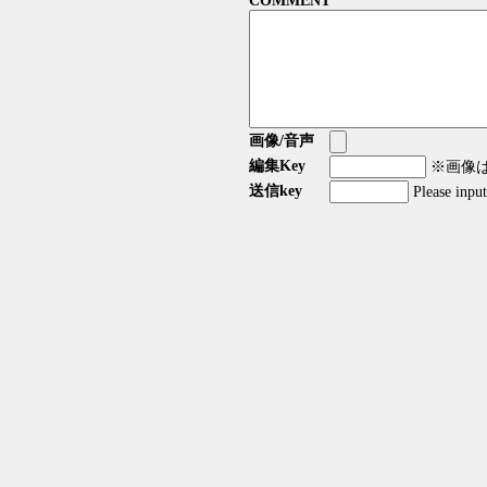
COMMENT
画像/音声
編集Key
※画像はG
送信key
Please inpu