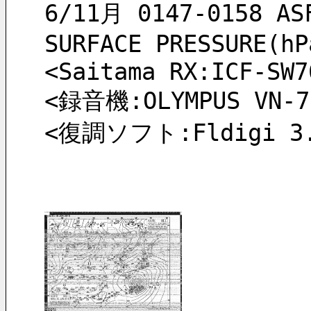
6/11月 0147-0158 AS
SURFACE PRESSURE(hP
<Saitama RX:ICF-SW7
<録音機:OLYMPUS VN-7
<復調ソフト:Fldigi 3.2