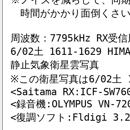
　時間がかかり面倒くさいで
周波数：7795kHz RX受信周
6/02土 1611-1629 HIMA
静止気象衛星雲写真 
※この衛星写真は6/02土 
<Saitama RX:ICF-SW76
<録音機:OLYMPUS VN-72
<復調ソフト:Fldigi 3.21