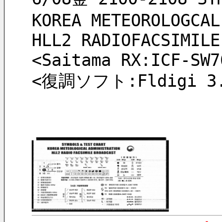
KOREA METEOROLOGCAL
HLL2 RADIOFACSIMILE
<Saitama RX:ICF-SW7
<復調ソフト:Fldigi 3.2