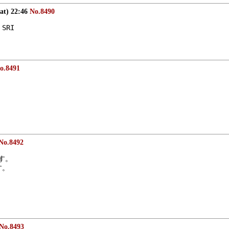
at) 22:46
No.8490
SRI
o.8491
No.8492
す。
す。
No.8493