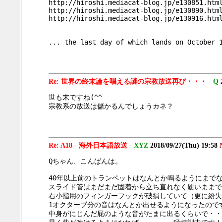
http://hiroshi.mediacat-blog.jp/e130851.htm
http://hiroshi.mediacat-blog.jp/e130890.htm
http://hiroshi.mediacat-blog.jp/e130916.htm
... the last day of which lands on October
Re: 世界の終末論を唱える謎の宗教放送再び・・・
-
Q
世も末ですね(^^ゞ
宗教系の放送は儲かるんでしょうカネ？
Re: A18 - 海外日本語放送
-
XYZ
2018/09/27(Thu) 19:58
Qちゃん、こんばんは。
40年以上前のトランペットはなんとか鳴るようにまで
スライド管はまだまだ固着から立ち直れなく硬いままで
右小指用のフィンガーフックが破損していて（更に紛失
1オクターブ分の音はなんとか出せるようになったので
中身がにじんだ屁のような音がたまに出るくらいで・・