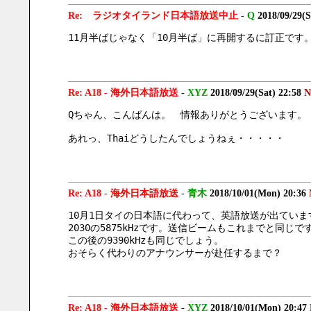
Re: ラジオタイランド日本語放送中止
-
Q
2018/09/29(S
11月半ばじゃなく「10月半ば」に再開するに訂正です。
Re: A18 - 海外日本語放送
-
XYZ
2018/09/29(Sat) 22:58
N
Qちゃん、こんばんは。　情報ありがとうございます。
あれっ、Thaiどうしたんでしょうねぇ・・・・・
Re: A18 - 海外日本語放送
-
青木
2018/10/01(Mon) 20:36
10月1日タイの日本語に代わって、英語放送が出ていま
2030の5875kHzです。送信ビームもこれまでと同じで
この後の9390kHzも同じでしょう。
おそらく代わりのアナウンサーが赴任するまで？
Re: A18 - 海外日本語放送
-
XYZ
2018/10/01(Mon) 20:47