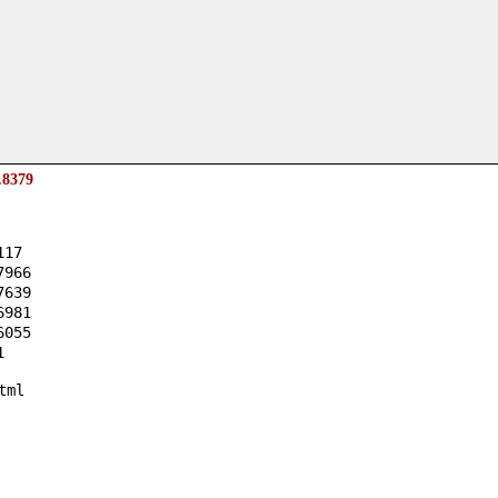
.8379
117
7966
7639
6981
6055
1
tml