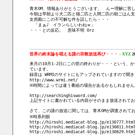
青木OM、情報ありがとうございます。　んー理解に苦
今朝は早朝より犬二匹と猫二匹と人間二匹の朝ごはん支
女房殿にこの不可解な件を話したら・・・
　「まぁ♪　イランらしいわねｗ」
・・・との反応。　意味不明 Orz
世界の終末論を唱える謎の宗教放送再び・・・
-
XYZ
2
来月の10月1-2日にこの世の終わりが・・・という、か
ています。
録音は WRMIのサイトにもアップされていますので聞
http://www.wrmi.net/
※時間によっては違う番組の場合があるかもしれません
http://searchinghisword.com/
上記サイトに書かれている内容がそのまま放送されてお
さて、この謎の放送に関しては、青木OMが調査されて
※時系列順
http://hiroshi.mediacat-blog.jp/e130777.htm
http://hiroshi.mediacat-blog.jp/e130811.htm
http://hiroshi.mediacat-blog.jp/e130829.htm