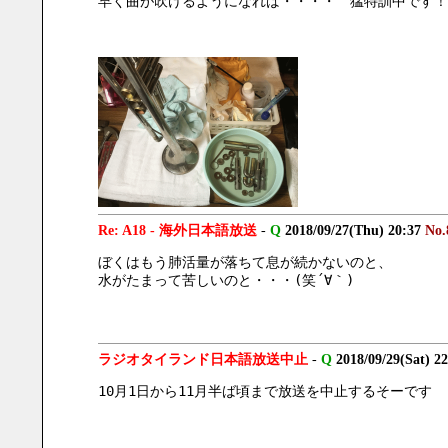
早く曲が吹けるようになれば・・・・　猛特訓中です！
Re: A18 - 海外日本語放送
-
Q
2018/09/27(Thu) 20:37
No.
ぼくはもう肺活量が落ちて息が続かないのと、
水がたまって苦しいのと・・・(笑´∀｀)
ラジオタイランド日本語放送中止
-
Q
2018/09/29(Sat) 2
10月1日から11月半ば頃まで放送を中止するそーです