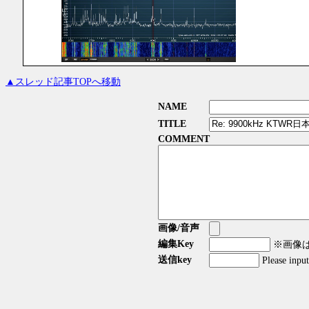
▲スレッド記事TOPへ移動
NAME
TITLE
COMMENT
画像/音声
編集Key
※画像はG
送信key
Please inpu