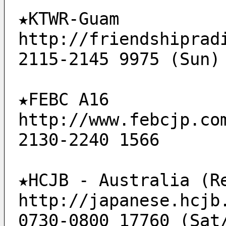
★KTWR-Guam 
http://friendshiprad
2115-2145 9975 (Sun)
★FEBC A16
http://www.febcjp.co
2130-2240 1566
★HCJB - Australia (R
http://japanese.hcjb
0730-0800 17760 (Sat