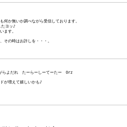
も何か無いか調べながら受信しております。
したヨッ♪
います。
、その時はお許しを・・・。
見ながらよだれ　たーらーしーてーたー　Orz
ドが増えて嬉しいかも♪