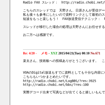
Radio FAX スレッド：　http://radio.chobi.net/b
こちらのスレッドでは　天野さん、日原さんが受信デー
私も後々も参考にしたいので資料リンクとして最初のス
短波をもっと楽しもう！　FAX放送受信テクニック：　http://
スレッドが移行した場合の処理は天野さんにお任せする
お二方へは感謝です。
Re: 4/20 - メモ
-
XYZ
2015/04/21(Tue) 00:10
No.671
楽太さん、技術板への投稿ありがとうございます。　こ
VOAのDigital放送もすでに資料としても十分な内容
こちらもいつかまとめたいです。
http://radio.chobi.net/LogBBS/?res:3925
http://radio.chobi.net/bbs/?res:100
実際デコード出来て写真などが出てくると嬉しいもんで