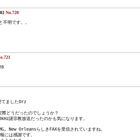
:02
No.720
　ちと不明です。。
o.721
28
てましたOrz
が、実際どうだったのでしょうか？
0kHz謎宗教放送だったのかも気になります。
VMG, New OrleansらしきFAXを受信されていますね。
報には感謝です。