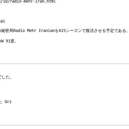
/10/radio-mehr-iran.html
tml
の秘密局Radio Mehr IranianをA15シーズンで復活させる予定である
kW 91度。
でした。
 Orz