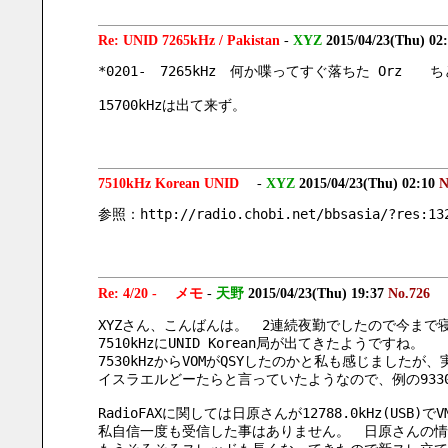
Re: UNID 7265kHz / Pakistan
-
XYZ
2015/04/23(Thu) 02
*0201-　7265kHz　何か喋ってすぐ落ちた Orz　
15700kHzは出て来ず。
7510kHz Korean UNID
-
XYZ
2015/04/23(Thu) 02:10
N
参照：http://radio.chobi.net/bbsasia/?res:13
Re: 4/20 - メモ
-
天野
2015/04/23(Thu) 19:37
No.726
XYZさん、こんばんは。　2連続夜勤でしたので今まで寝
7510kHzにUNID Korean局が出てきたようですね。
7530kHzからVOMがQSYしたのかと私も感じました
イスラエルどーたらと言っていたようなので、例の933
RadioFAXに関しては日原さんが12788.0kHz(USB)で
私自信一度も受信した事はありません。　日原さんの情