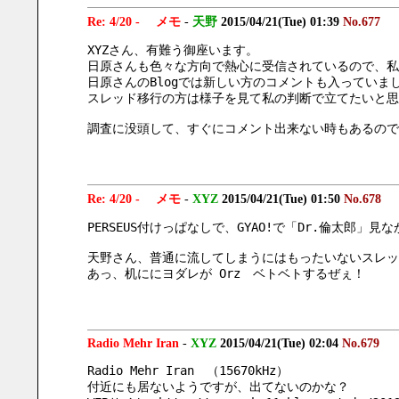
Re: 4/20 - メモ
-
天野
2015/04/21(Tue) 01:39
No.677
XYZさん、有難う御座います。
日原さんも色々な方向で熱心に受信されているので、私
日原さんのBlogでは新しい方のコメントも入っていま
スレッド移行の方は様子を見て私の判断で立てたいと思
調査に没頭して、すぐにコメント出来ない時もあるので
Re: 4/20 - メモ
-
XYZ
2015/04/21(Tue) 01:50
No.678
PERSEUS付けっぱなしで、GYAO!で「Dr.倫太郎」
天野さん、普通に流してしまうにはもったいないスレッ
あっ、机ににヨダレが Orz　ベトベトするぜぇ！
Radio Mehr Iran
-
XYZ
2015/04/21(Tue) 02:04
No.679
Radio Mehr Iran　（15670kHz）
付近にも居ないようですが、出てないのかな？