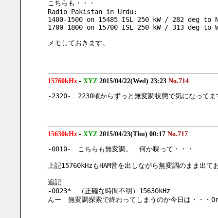
こちらも・・・
Radio Pakistan in Urdu:
1400-1500 on 15485 ISL 250 kW / 282 deg to 
1700-1800 on 15700 ISL 250 kW / 313 deg to 
メモしておきます。
15760kHz
-
XYZ
2015/04/22(Wed) 23:23
No.714
-2320-　2230頃からずっと無変調状態で気になって
15630kHz
-
XYZ
2015/04/23(Thu) 00:17
No.717
-0010-　こちらも無変調。　何か喋って・・・
上記15760kHzもHAM音を出しながら無変調のまま出て
追記
-0023*　（正確な時間不明）15630kHz
んー　無変調探索で終わってしまうのか今日は・・・Or