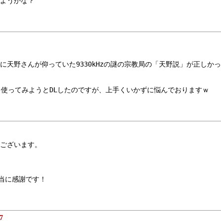
ようかな？
前に天野さんが仰っていた9330kHzの謎の宗教局の「天野説」が正し
-APT を使ってみようとDLしたのですが、上手くいかずに悩んでおりますｗ
ございます。
本当に感謝です！
7