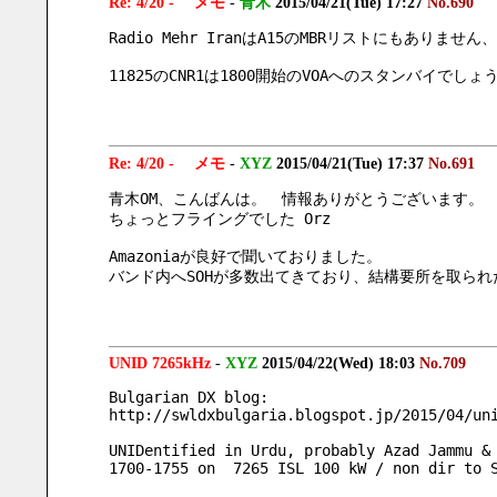
Re: 4/20 - メモ
-
青木
2015/04/21(Tue) 17:27
No.690
Radio Mehr IranはA15のMBRリストにもあり
11825のCNR1は1800開始のVOAへのスタンバイでしょ
Re: 4/20 - メモ
-
XYZ
2015/04/21(Tue) 17:37
No.691
青木OM、こんばんは。　情報ありがとうございます。
ちょっとフライングでした Orz
Amazoniaが良好で聞いておりました。
バンド内へSOHが多数出てきており、結構要所を取ら
UNID 7265kHz
-
XYZ
2015/04/22(Wed) 18:03
No.709
Bulgarian DX blog:
http://swldxbulgaria.blogspot.jp/2015/04/un
UNIDentified in Urdu, probably Azad Jammu &
1700-1755 on  7265 ISL 100 kW / non dir to 