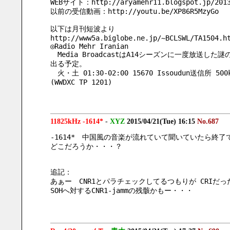
WEBサイト：http://aryamehr11.blogspot.jp/2013
以前の受信動画：http://youtu.be/XP86R5MzyGo
以下は月刊短波より
http://www5a.biglobe.ne.jp/~BCLSWL/TA1504.h
◎Radio Mehr Iranian
　Media BroadcastはA14シーズンに一度放送した謎
出る予定。
　火・土 01:30-02:00 15670 Issoudun送信所 500
(WWDXC TP 1201)
11825kHz -1614*
-
XYZ
2015/04/21(Tue) 16:15
No.687
-1614*　中国風の音楽が流れていて聞いていたら終了
どこだろうか・・・？
追記：
あぁー　CNR1とパラチェックしてるつもりが CRIだった
SOHへ対するCNR1-jammの残骸かもー・・・