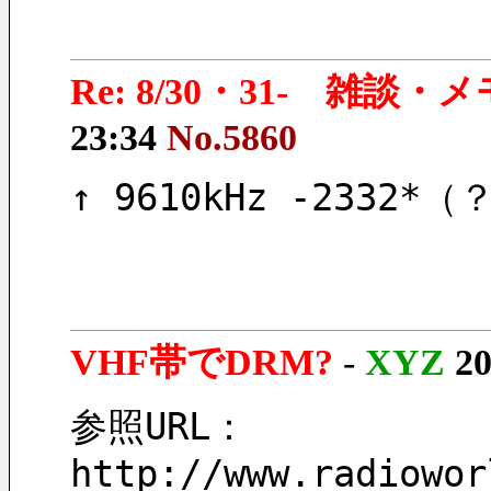
Re: 8/30・31- 雑談・
23:34
No.5860
↑ 9610kHz -233
VHF帯でDRM?
-
XYZ
20
参照URL：
http://www.radiowor