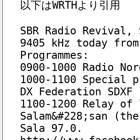
以下はWRTHより引用
SBR Radio Revival, 
9405 kHz today from
Programmes:
0900-1000 Radio Nor
1000-1100 Special p
DX Federation SDXF
1100-1200 Relay of 
Salam&#228;san (the
Sala 97.0.