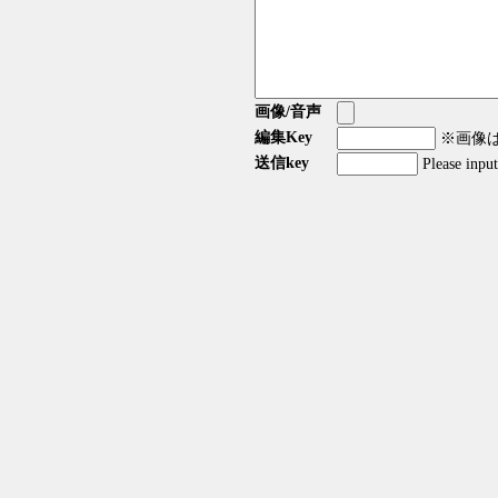
画像/音声
編集Key
※画像はG
送信key
Please inpu