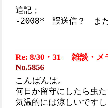
追記；
-2008*　誤送信？　
Re: 8/30・31- 雑談・
No.5856
こんばんは。
何日か留守にしたら虫た
気温的には涼しいですし