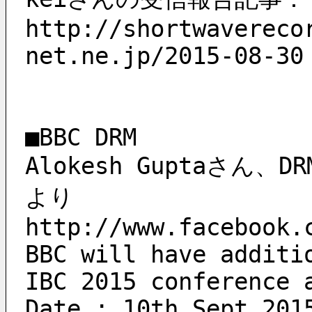
http://shortwavereco
net.ne.jp/2015-08-30
■BBC DRM
Alokesh Guptaさん、DRM 
より
http://www.facebook.
BBC will have additio
IBC 2015 conference 
Date : 10th Sept 201