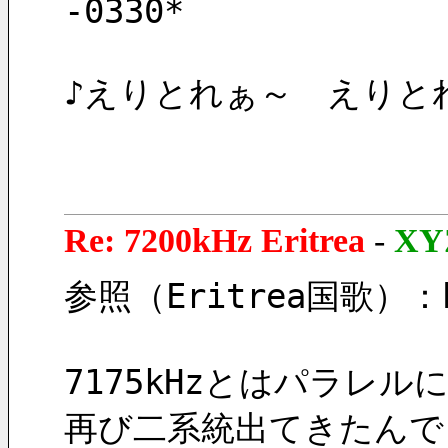
-0330*　
♪えりとれぁ～　えりと
Re: 7200kHz Eritrea
-
XY
参照（Eritrea国歌）：htt
7175kHzとはパラレ
再び二系統出てきたんで