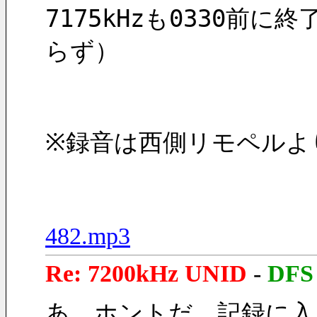
7175kHzも0330
らず）
※録音は西側リモペルよ
482.mp3
Re: 7200kHz UNID
-
DFS
あ、ホントだ。記録に入っ