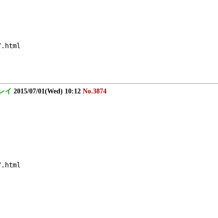
7.html
レイ
2015/07/01(Wed) 10:12
No.3874
7.html