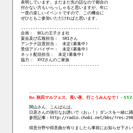
表明しています。まだまだ先の話なので都合の
付かない方もいらっしゃると思いますが、年に
一度の楽しいイベントですので、この機会に
ぜひともご参加いただければと思います。
---------------------------------
企画：　BCLの王子さま社
宴会及び広報担当：　SRIさん
アンテナ設置担当：　未定(募集中)
受信アドバイザー：　未定(募集中)
ネット配信担当：　未定(募集中)
協力：　XYZさんのご家族
---------------------------------
Re: 秋田マルフェス、長い夜、行こうみんなで！
-
XYZ
関山さん、こんばんは。
日原さんの強引なお誘いで（おぃ！）ダンスを一緒に踊
参照記事：http://radio.chobi.net/bbs/?res:298
得意分野や得意曲が有りましたら事前にお知らせ下さい