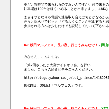
車だと数時間で来られるので近いんですが、何で来るの
駐車場は100台は軽く止めることが出来ますし、４WD
まぁイザとなりゃ電話で連絡取り合えば何とかなるかぁ
色々と訳ありでビックリするようなことが沢山有ると思
参加される方へは少しだけでも説明しておいて下さいネ
Re: 秋田マルフェス、長い夜、行こうみんなで！
-
関山
みなさん、こんにちは。
「第2回さいたま大宮ナイトオフ会」を行い
ました。こちらの紹介記事をごらんください。
http://blogs.yahoo.co.jp/bcl_prince/1418208
8月29日、30日は「マルフェス」です。
Re: 秋田マルフェス、長い夜、行こうみんなで！
-
XYZ