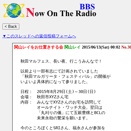
▼このスレッドへの返信投稿フォームへ
関山レイをお仕置きする会
関山レイ
2015/06/13(Sat) 00:02
No.3
秋田マルフェス、長い夜、行こうみんなで！
以前より一部有志にて計画されていました
「秋田マルガリータ・フェスティバル」の開催が
いよいよ具体的になって参りました。
日程：　2015年8月29日(土)～30日(日)
会場：　秋田市XYZさん宅
内容：　みんなでXYZさんのお宅を訪問して
　　　　オールナイト・ワッチ大会。翌日は
　　　　「丸刈りの儀」にて五穀豊穣とBCLの
　　　　未来永劫の繁栄を願います。
今のところぼくとSRIさん、福永さんが参加を