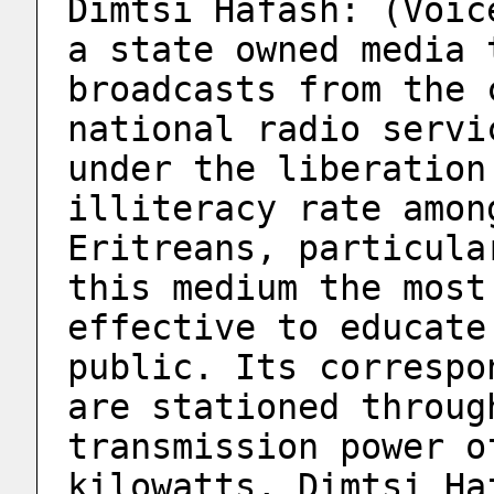
Dimtsi Hafash: (Voic
a state owned media 
broadcasts from the 
national radio servi
under the liberation
illiteracy rate amon
Eritreans, particula
this medium the most
effective to educate
public. Its correspo
are stationed throug
transmission power o
kilowatts, Dimtsi Ha