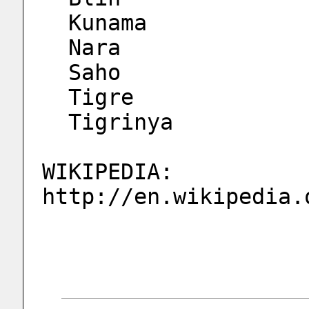
  Kunama
  Nara
  Saho
  Tigre
  Tigrinya
WIKIPEDIA: 
http://en.wikipedia.