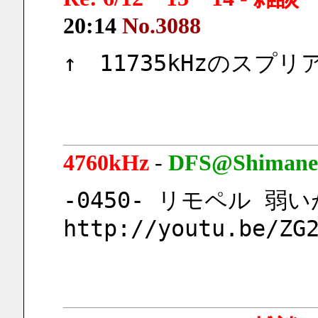
20:14
No.3088
↑　11735kHzのスプ
4760kHz
-
DFS@Shimane
-0450- リモペル 
http://youtu.be/ZG