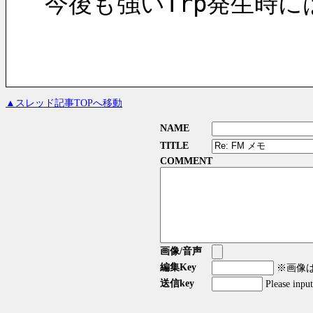
今後も強いTrp発生時
▲スレッド記事TOPへ移動
NAME
TITLE
COMMENT
画像/音声
編集Key
※画像はG
送信key
Please inpu