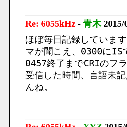
Re: 6055kHz
-
青木
2015/
ほぼ毎日記録していますが
マが聞こえ、0300にI
0457終了までCRIの
受信した時間、言語未記
んね。
Re: 6055kHz
-
XYZ
2015/