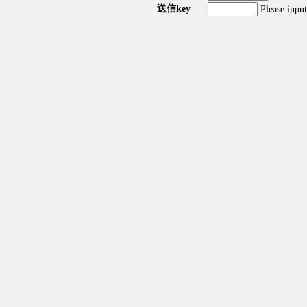
送信key
Please inpu