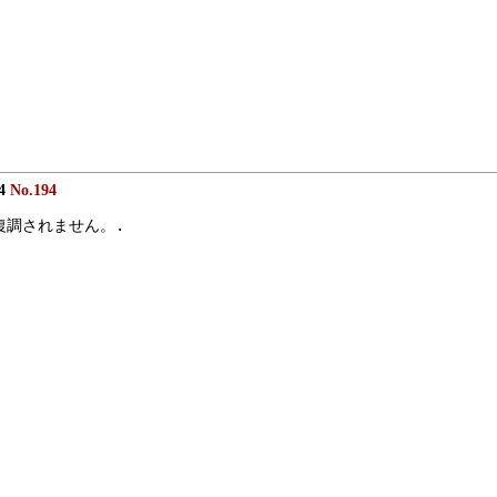
34
No.194
復調されません。.