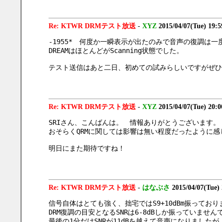
Re: KTWR DRMテスト放送
-
XYZ
2015/04/07(Tue) 19:
-1955*　何度か一瞬表示が出たのみで音声の復調は
DREAMはほとんどがScanning状態でした。
テスト送信はあと二日、初めての試みらしいですがぜひ
Re: KTWR DRMテスト放送
-
XYZ
2015/04/07(Tue) 20:
SRIさん、こんばんは。　情報ありがとうございます。
おそらくQRMに関しては影響は無い程度だったように感
明日にまた期待ですね！
Re: KTWR DRMテスト放送
-
はなぶさ
2015/04/07(Tue)
信号自体はとても強く、拙宅ではS9+10dBm振ってお
DRM復調の目安となるSNRは6-8dBしか振っていません
最後の1分だけSNRが11dBを越えて音声になりましたが