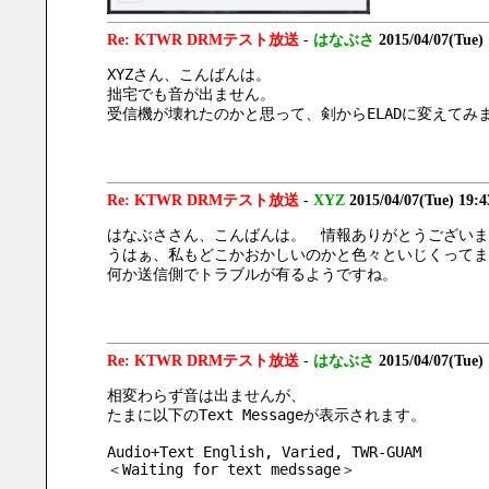
Re: KTWR DRMテスト放送
-
はなぶさ
2015/04/07(Tue)
XYZさん、こんばんは。
拙宅でも音が出ません。
受信機が壊れたのかと思って、剣からELADに変えて
Re: KTWR DRMテスト放送
-
XYZ
2015/04/07(Tue) 19:
はなぶささん、こんばんは。　情報ありがとうございま
うはぁ、私もどこかおかしいのかと色々といじくってまし
何か送信側でトラブルが有るようですね。
Re: KTWR DRMテスト放送
-
はなぶさ
2015/04/07(Tue)
相変わらず音は出ませんが、
たまに以下のText Messageが表示されます。
Audio+Text English, Varied, TWR-GUAM
＜Waiting for text medssage＞